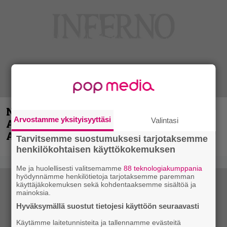
Näin lähtee Ghostin Tobias Forgelta
Arvostamme yksityisyyttäsi
Valintasi
Accept – menossa mukana myös
Anthrax- ja Korn-miehistöä
Tarvitsemme suostumuksesi tarjotaksemme
henkilökohtaisen käyttökokemuksen
Me ja huolellisesti valitsemamme
88 teknologiakumppania
hyödynnämme henkilötietoja tarjotaksemme paremman
käyttäjäkokemuksen sekä kohdentaaksemme sisältöä ja
mainoksia.
Hyväksymällä suostut tietojesi käyttöön seuraavasti
Käytämme laitetunnisteita ja tallennamme evästeitä