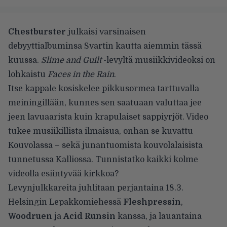
Chestburster
julkaisi varsinaisen
debyyttialbuminsa Svartin kautta aiemmin tässä
kuussa.
Slime and Guilt
-levyltä musiikkivideoksi on
lohkaistu
Faces in the Rain
.
Itse kappale kosiskelee pikkusormea tarttuvalla
meiningillään, kunnes sen saatuaan valuttaa jee
jeen lavuaarista kuin krapulaiset sappiyrjöt. Video
tukee musiikillista ilmaisua, onhan se kuvattu
Kouvolassa – sekä junantuomista kouvolalaisista
tunnetussa Kalliossa. Tunnistatko kaikki kolme
videolla esiintyvää kirkkoa?
Levynjulkkareita juhlitaan perjantaina 18.3.
Helsingin Lepakkomiehessä
Fleshpressin
,
Woodruen
ja
Acid Runsin
kanssa, ja lauantaina