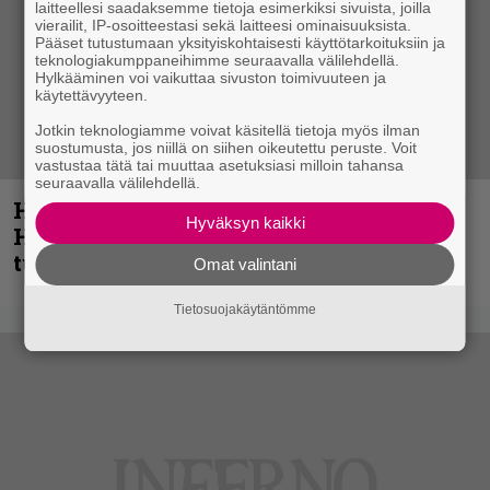
laitteellesi saadaksemme tietoja esimerkiksi sivuista, joilla
vierailit, IP-osoitteestasi sekä laitteesi ominaisuuksista.
Pääset tutustumaan yksityiskohtaisesti käyttötarkoituksiin ja
teknologiakumppaneihimme seuraavalla välilehdellä.
Hylkääminen voi vaikuttaa sivuston toimivuuteen ja
käytettävyyteen.
Jotkin teknologiamme voivat käsitellä tietoja myös ilman
suostumusta, jos niillä on siihen oikeutettu peruste. Voit
vastustaa tätä tai muuttaa asetuksiasi milloin tahansa
seuraavalla välilehdellä.
Helloween- ja Gamma Ray -mies Kai
Hyväksyn kaikki
Hansen julkaisi uuden maistiaisen
tulevalta soololevyltä
Omat valintani
Tietosuojakäytäntömme