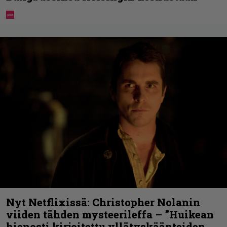
Nyt Netflixissä: Christopher Nolanin
viiden tähden mysteerileffa – ”Huikean
hienosti kirjoitettu yllätyskäänteiden