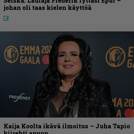
Seiska: Laulaja Frederik lyttäsi Eput –
johan oli taas kielen käyttöä
Kaija Koolta ikävä ilmoitus – Juha Tapio
kiirehti apuun