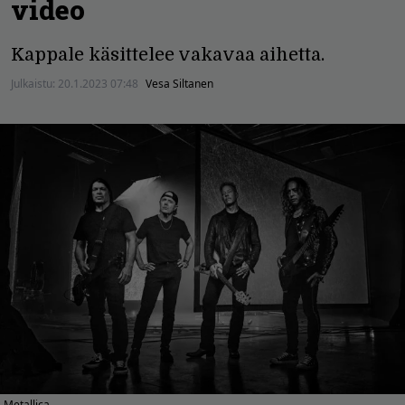
video
Kappale käsittelee vakavaa aihetta.
Julkaistu:
20.1.2023 07:48
Vesa Siltanen
Metallica.