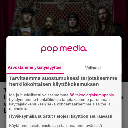
Arvostamme yksityisyyttäsi
Valintasi
Tarvitsemme suostumuksesi tarjotaksemme
henkilökohtaisen käyttökokemuksen
Thrash ’n’ roll -yhtye Madred ryydittää
Me ja huolellisesti valitsemamme
88 teknologiakumppania
levyjulkaisua keikkareissulla kuvatulla
hyödynnämme henkilötietoja tarjotaksemme paremman
videolla – ”Oltiin pakussa kusihädässä
käyttäjäkokemuksen sekä kohdentaaksemme sisältöä ja
mainoksia.
helvetin väsyneenä…”
Hyväksymällä suostut tietojesi käyttöön seuraavasti
Käytämme laitetunnisteita ja tallennamme evästeitä