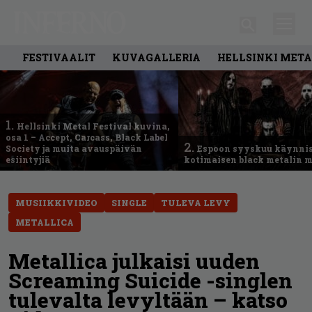
FESTIVAALIT
KUVAGALLERIA
HELLSINKI META
1.
Hellsinki Metal Festival kuvina,
osa 1 – Accept, Carcass, Black Label
2.
Society ja muita avauspäivän
Espoon syyskuu käynni
esiintyjiä
kotimaisen black metalin m
MUSIIKKIVIDEO
SINGLE
TULEVA LEVY
METALLICA
Metallica julkaisi uuden
Screaming Suicide -singlen
tulevalta levyltään – katso