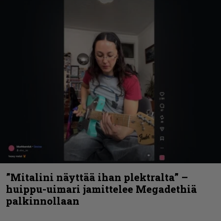
”Mitalini näyttää ihan plektralta” –
huippu-uimari jamittelee Megadethiä
palkinnollaan