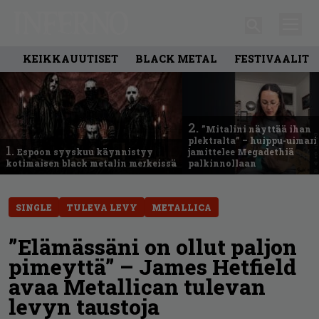
KEIKKAUUTISET
BLACK METAL
FESTIVAALIT
2.
”Mitalini näyttää ihan
plektralta” – huippu-uimari
1.
Espoon syyskuu käynnistyy
jamittelee Megadethiä
kotimaisen black metalin merkeissä
palkinnollaan
SINGLE
TULEVA LEVY
METALLICA
”Elämässäni on ollut paljon
pimeyttä” – James Hetfield
avaa Metallican tulevan
levyn taustoja