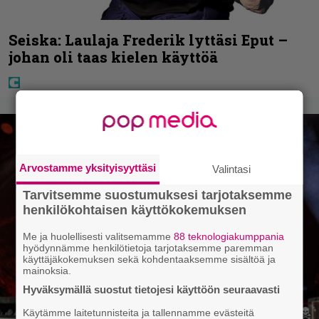
Seiska: Laulaja Frederik lyttäsi Eput –
johan oli taas kielen käyttöä
Arvostamme yksityisyyttäsi
Valintasi
Tarvitsemme suostumuksesi tarjotaksemme
henkilökohtaisen käyttökokemuksen
Me ja huolellisesti valitsemamme
88 teknologiakumppania
hyödynnämme henkilötietoja tarjotaksemme paremman
käyttäjäkokemuksen sekä kohdentaaksemme sisältöä ja
mainoksia.
Hyväksymällä suostut tietojesi käyttöön seuraavasti
Käytämme laitetunnisteita ja tallennamme evästeitä