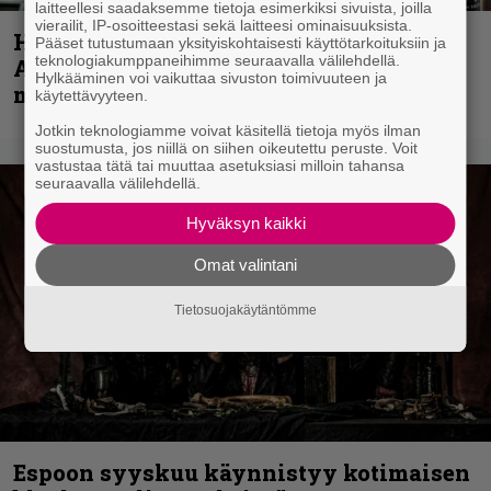
laitteellesi saadaksemme tietoja esimerkiksi sivuista, joilla
vierailit, IP-osoitteestasi sekä laitteesi ominaisuuksista.
Hellsinki Metal Festival kuvina, osa 1 –
Pääset tutustumaan yksityiskohtaisesti käyttötarkoituksiin ja
teknologiakumppaneihimme seuraavalla välilehdellä.
Accept, Carcass, Black Label Society ja
Hylkääminen voi vaikuttaa sivuston toimivuuteen ja
muita avauspäivän esiintyjiä
käytettävyyteen.
Jotkin teknologiamme voivat käsitellä tietoja myös ilman
suostumusta, jos niillä on siihen oikeutettu peruste. Voit
vastustaa tätä tai muuttaa asetuksiasi milloin tahansa
seuraavalla välilehdellä.
Hyväksyn kaikki
Omat valintani
Tietosuojakäytäntömme
Espoon syyskuu käynnistyy kotimaisen