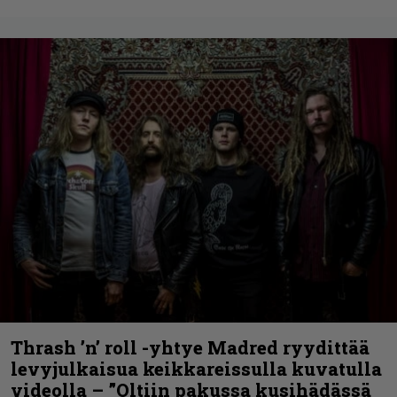
Thrash ’n’ roll -yhtye Madred ryydittää
levyjulkaisua keikkareissulla kuvatulla
videolla – ”Oltiin pakussa kusihädässä