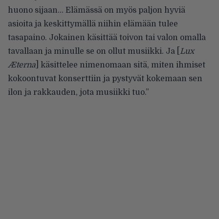
huono sijaan… Elämässä on myös paljon hyviä
asioita ja keskittymällä niihin elämään tulee
tasapaino. Jokainen käsittää toivon tai valon omalla
tavallaan ja minulle se on ollut musiikki. Ja [
Lux
Æterna
] käsittelee nimenomaan sitä, miten ihmiset
kokoontuvat konserttiin ja pystyvät kokemaan sen
ilon ja rakkauden, jota musiikki tuo.”