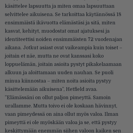
käsittelee lapsuutta ja miten omaa lapsuuttaan
selvittelee aikuisena. Se tarkoittaa käytännössä 18
ensimmäistä ikävuotta elämästäsi ja sitä, miten
kasvat, kehityt, muodostat omat ajatuksesi ja
identiteettisi noiden ensimmäisten 72 vuodenajan
aikana. Jotkut asiast ovat vaikeampia kuin toiset –
joitain et näe, mutta ne ovat kanssasi koko
loppuelämän, joitain asioita pystyt pikakelaamaan
alkuun ja aloittamaan uuden nauhan. Se puoli
minua kiinnostaa – miten noita asioita pystyy
käsittelemään aikuisena”,
Hetfield avaa
.
”Elämässäni on ollut paljon pimeyttä. Samoin
urallamme. Mutta toivo ei ole koskaan hävinnyt,
vaan pimeydessä on aina ollut myös valoa. Ilman
pimeyttä ei ole myöskään valoa ja se, että pystyy
keskittymään enemmän siihen valoon kaiken sen