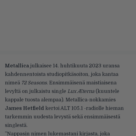
Metallica
julkaisee 14. huhtikuuta 2023 uransa
kahdennentoista studiopitkäsoiton, joka kantaa
nimeä
72 Seasons
. Ensimmäisenä maistiaisena
levyltä on julkaistu single
Lux Æterna
(kuuntele
kappale tuosta alempaa). Metallica-nokkamies
James Hetfield
kertoi ALT 105.1 -radiolle hieman
tarkemmin uudesta levystä sekä ensimmäisestä
singlestä.
”Nappasin nimen lukemastani kirjasta, joka