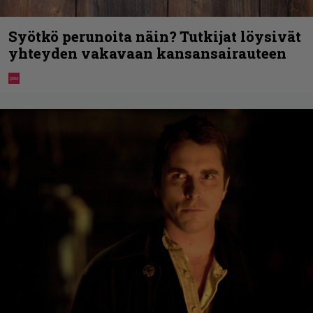
Syötkö perunoita näin? Tutkijat löysivät
yhteyden vakavaan kansansairauteen