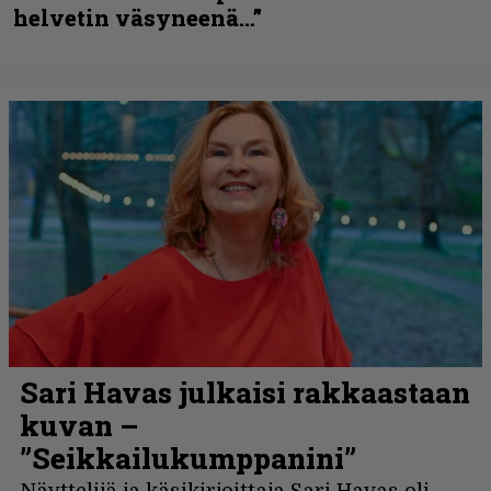
helvetin väsyneenä…”