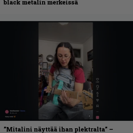
black metalin merkeissä
”Mitalini näyttää ihan plektralta” –