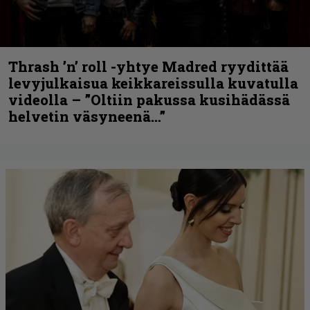
Thrash ’n’ roll -yhtye Madred ryydittää
levyjulkaisua keikkareissulla kuvatulla
videolla – ”Oltiin pakussa kusihädässä
helvetin väsyneenä…”