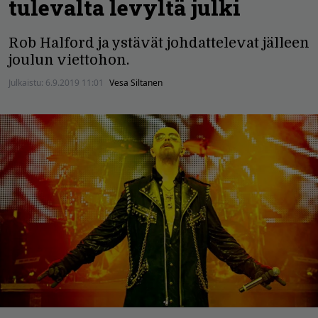
tulevalta levyltä julki
Rob Halford ja ystävät johdattelevat jälleen
joulun viettohon.
Julkaistu:
6.9.2019 11:01
Vesa Siltanen