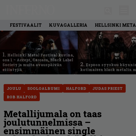
FESTIVAALIT
KUVAGALLERIA
HELLSINKI META
1.
Hellsinki Metal Festival kuvina,
osa 1 – Accept, Carcass, Black Label
2.
Society ja muita avauspäivän
Espoon syyskuu käynni
esiintyjiä
kotimaisen black metalin m
JOULU
SOOLOALBUMI
HALFORD
JUDAS PRIEST
ROB HALFORD
Metallijumala on taas
joulutunnelmissa –
ensimmäinen single