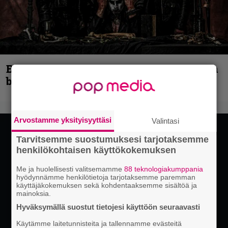
Espoon syyskuu käynnistyy kotimaisen
black metalin merkeissä
Arvostamme yksityisyyttäsi
Valintasi
Tarvitsemme suostumuksesi tarjotaksemme
henkilökohtaisen käyttökokemuksen
Me ja huolellisesti valitsemamme
88 teknologiakumppania
hyödynnämme henkilötietoja tarjotaksemme paremman
käyttäjäkokemuksen sekä kohdentaaksemme sisältöä ja
mainoksia.
Hyväksymällä suostut tietojesi käyttöön seuraavasti
Käytämme laitetunnisteita ja tallennamme evästeitä