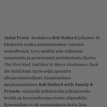
Judas Priest
-keulakuva
Rob Halford
julkaisee 18.
lokakuuta uuden jouluteemaisen
Celestial
-
sooloalbumin. Levy sisältää niin tulkintoja
tunnetuista ja perinteisistä joululauluista (kuten
The First Noel
,
God Rest Ye Merry Gentlemen
,
Deck
the Halls
) kuin myös neljä upouutta
alkuperäissävellystä. Ensimmäinen
singlemaistiainen
Rob Halford with Family &
Friends
-nimisellä kollektiivilla julkaistavalta
levyltä on kuunneltavissa tuosta yläpuolelta.
Kyseessähän ei ole ensimmäinen kerta, kun