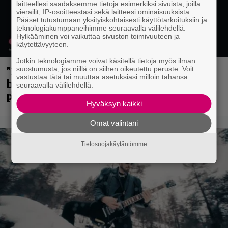
laitteellesi saadaksemme tietoja esimerkiksi sivuista, joilla
vierailit, IP-osoitteestasi sekä laitteesi ominaisuuksista.
Pääset tutustumaan yksityiskohtaisesti käyttötarkoituksiin ja
teknologiakumppaneihimme seuraavalla välilehdellä.
Hylkääminen voi vaikuttaa sivuston toimivuuteen ja
käytettävyyteen.
Jotkin teknologiamme voivat käsitellä tietoja myös ilman
”Mitalini näyttää ihan plektralta” –
suostumusta, jos niillä on siihen oikeutettu peruste. Voit
vastustaa tätä tai muuttaa asetuksiasi milloin tahansa
huippu-uimari jamittelee Megadethiä
seuraavalla välilehdellä.
palkinnollaan
Hyväksyn kaikki
Omat valintani
Tietosuojakäytäntömme