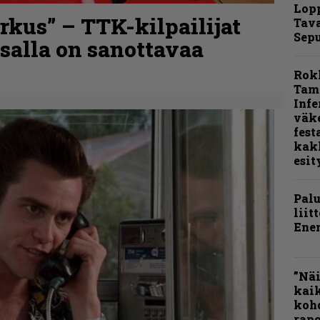
Lop
kus” – TTK-kilpailijat
Tava
Sepu
nsalla on sanottavaa
Rok
Tamp
Infe
väk
fest
kak
esit
Pal
liit
Ene
”Näi
kaik
kohd
rapo