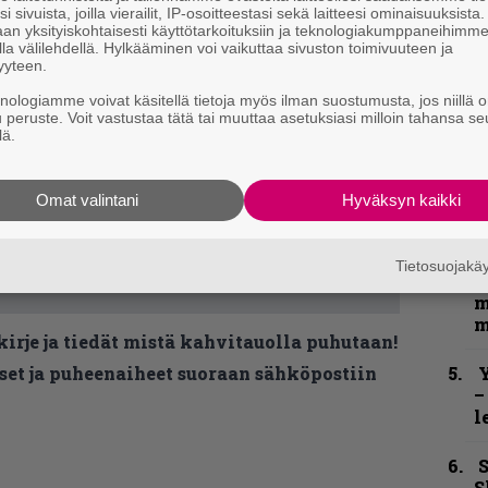
e
i sivuista, joilla vierailit, IP-osoitteestasi sekä laitteesi ominaisuuksista
h
an yksityiskohtaisesti käyttötarkoituksiin ja teknologiakumppaneihimm
la välilehdellä. Hylkääminen voi vaikuttaa sivuston toimivuuteen ja
yyteen.
”
u
knologiamme voivat käsitellä tietoja myös ilman suostumusta, jos niillä o
n
u peruste. Voit vastustaa tätä tai muuttaa asetuksiasi milloin tahansa se
lä.
t
B
Omat valintani
Hyväksyn kaikki
t
N
Tietosuojak
F
m
m
kirje ja tiedät mistä kahvitauolla puhutaan!
et ja puheenaiheet suoraan sähköpostiin
Y
–
l
S
S