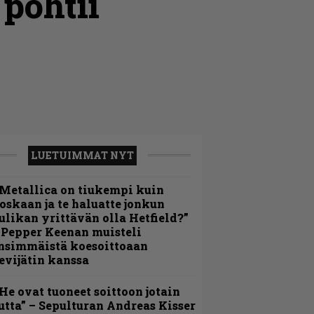
 pohtii
LUETUIMMAT NYT
Metallica on tiukempi kuin
oskaan ja te haluatte jonkun
ulikan yrittävän olla Hetfield?”
 Pepper Keenan muisteli
nsimmäistä koesoittoaan
evijätin kanssa
He ovat tuoneet soittoon jotain
utta” – Sepulturan Andreas Kisser