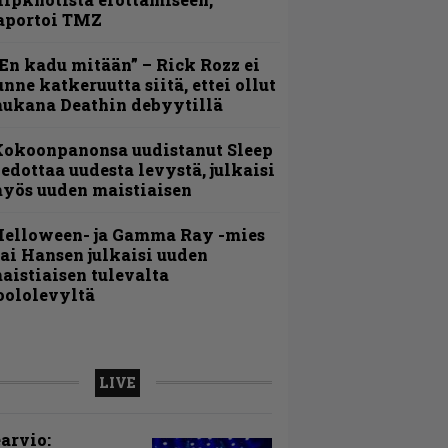
aportoi TMZ
En kadu mitään” – Rick Rozz ei
unne katkeruutta siitä, ettei ollut
ukana Deathin debyytillä
Kokoonpanonsa uudistanut Sleep
iedottaa uudesta levystä, julkaisi
yös uuden maistiaisen
Helloween- ja Gamma Ray -mies
ai Hansen julkaisi uuden
aistiaisen tulevalta
oololevyltä
LIVE
arvio: