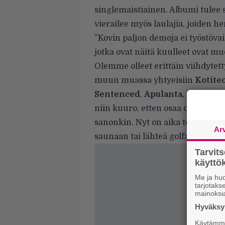
singlemaistiainen. Albumi tulee
vierailee myös laulajia, joiden he
”Kovin paljon demoja ei työstövai
jotka ovat näitä kuulleet ovat 
Olemme olleet erittäin viihdyte
muun muassa yhtyeisiin
Kotiteo
Sentenced
,
Apulanta
,
Ozzy Os
niin kuuro, etten osaa ottaa asia
sanonkin. Nyt on aika tehdä jotai
Ar
saunaan tai lähteä golfaamaan”
Tarvit
käytt
Me ja huo
tarjotak
mainoksi
Hyväksym
Käytämme 