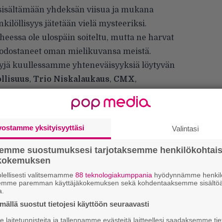
 sisältämään yhdeksän viisua ja mukana
nkilöllisyys jätetään vielä mysteeriksi.
heessa ole ulospäin soiteltu, mutta ne harvat
muodostaneet oman mielikuvansa meistä.
ttyjä kuullessamme yhteneväisyyksiä löytyvän
llisuus
,
Trio Niskalaukaus
,
CMX
,
bourne
sekä
Nightwish
. Itse sitä on näille jo
an olleenkaan kantaa. Hyvä tuli vaikka itse sen
n muuta, painua terassille oluelle, mökille
vostamme yksityisyyttäsi
Valintasi
, kommentoi nokkamies
Jari Alhanen
.
semme suostumuksesi tarjotaksemme henkilökohtai
ökokemuksen
lellisesti valitsemamme
88 teknologiakumppania
hyödynnämme henkilö
”
semme paremman käyttäjäkokemuksen sekä kohdentaaksemme sisältöä
a.
k
n
ällä suostut tietojesi käyttöön seuraavasti
–
laitetunnisteita ja tallennamme evästeitä laitteellesi saadaksemme tie