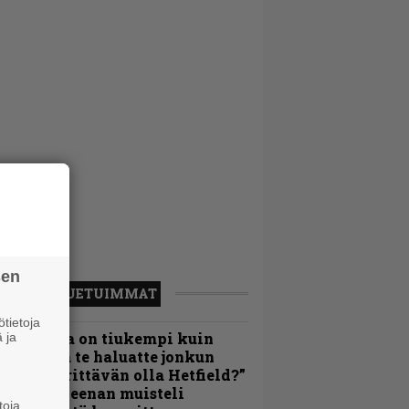
sen
LUETUIMMAT
tietoja
Metallica on tiukempi kuin
 ja
oskaan ja te haluatte jonkun
ulikan yrittävän olla Hetfield?”
 Pepper Keenan muisteli
toja