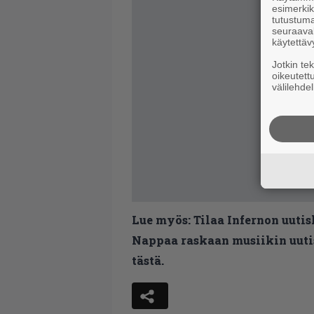
esimerkiks
tutustuma
seuraaval
käytettäv
Jotkin te
oikeutett
välilehdel
Lue myös:
Tilaa Infernon uutis
Nappaa raskaan musiikin uutis
tästä.