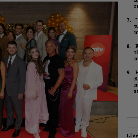
r
”
t
m
t
m
K
m
s
Live