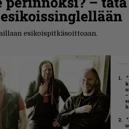
e perinnöksi? – tätä
 esikoissinglellään
illaan esikoispitkäsoittoaan.
”
k
n
–
e
h
”
u