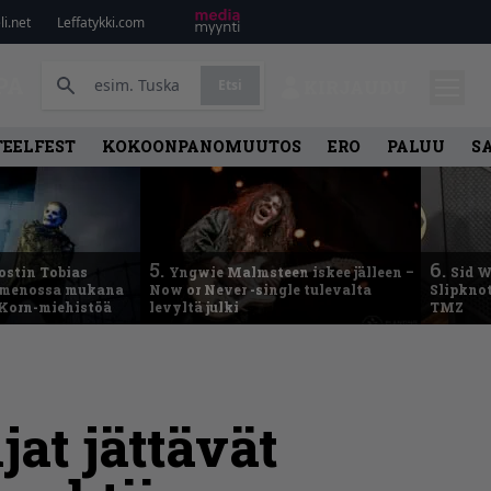
i.net
Leffatykki.com
PA
Etsi
KIRJAUDU
TEELFEST
KOKOONPANOMUUTOS
ERO
PALUU
S
5.
6.
ostin Tobias
Yngwie Malmsteen iskee jälleen –
Sid W
– menossa mukana
Now or Never -single tulevalta
Slipknot
 Korn-miehistöä
levyltä julki
TMZ
at jättävät