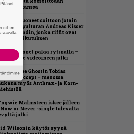
nsimmäistä koesoittoaan
. Pääset
evijätin kanssa
e
He ovat tuoneet soittoon jotain
utta” – Sepulturan Andreas Kisser
n siihen
imeää bändin, jonka riffit ovat
uraavalla
ehneet vaikutuksen
lind Channel palaa rytinällä –
uplasingle videoineen julki
äin lähtee Ghostin Tobias
äytäntömme
orgelta Accept – menossa
ukana myös Anthrax- ja Korn-
iehistöä
ngwie Malmsteen iskee jälleen
 Now or Never -single tulevalta
evyltä julki
id Wilsonin käytös syynä
lipknotista erottamiseen,