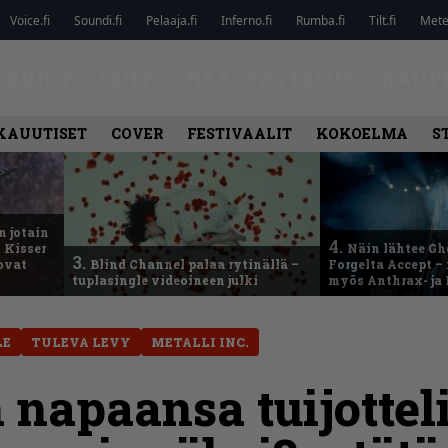
Voice.fi
Soundi.fi
Pelaaja.fi
Inferno.fi
Rumba.fi
Tilt.fi
Metel
ARVIOT
LEHTI
HAASTATTELUT
KAUP
KAUUTISET
COVER
FESTIVAALIT
KOKOELMA
S
n jotain
4.
 Kisser
Näin lähtee Gh
3.
 ovat
Blind Channel palaa rytinällä –
Forgelta Accept 
tuplasingle videoineen julki
myös Anthrax- ja
LE
TULEVA LEVY
METALLI INC.
napaansa tuijottelij