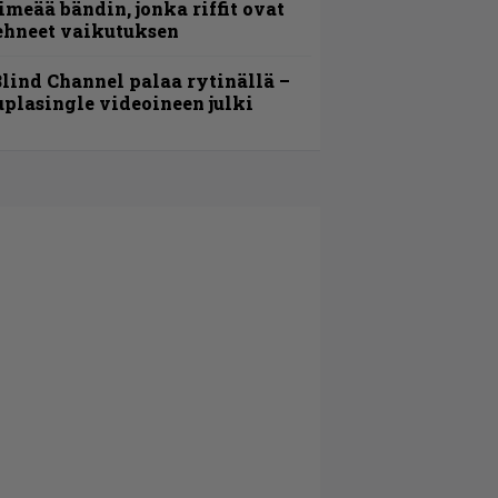
imeää bändin, jonka riffit ovat
ehneet vaikutuksen
lind Channel palaa rytinällä –
uplasingle videoineen julki