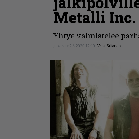
jälkipolvill
Metalli Inc.
Yhtye valmistelee parha
Julkaistu:
2.6.2020 12:19
Vesa Siltanen