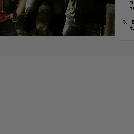
n
t
B
t