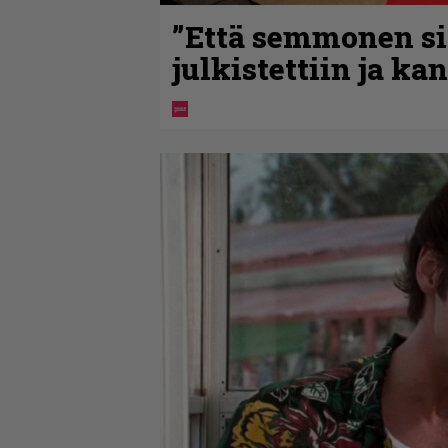
”Että semmonen sir
julkistettiin ja ka