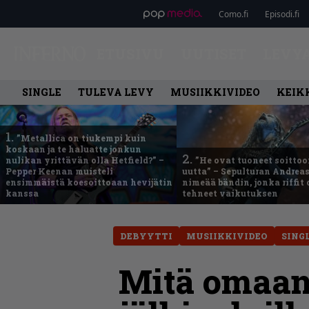
Como.fi
Episodi.fi
ETUSIVU
UUTISET
LEVY
SINGLE
TULEVA LEVY
MUSIIKKIVIDEO
KEIK
1.
”Metallica on tiukempi kuin
koskaan ja te haluatte jonkun
2.
nulikan yrittävän olla Hetfield?” –
”He ovat tuoneet soittoo
Pepper Keenan muisteli
uutta” – Sepulturan Andreas
ensimmäistä koesoittoaan hevijätin
nimeää bändin, jonka riffit
kanssa
tehneet vaikutuksen
DEBYYTTI
MUSIIKKIVIDEO
SING
Mitä omaan 