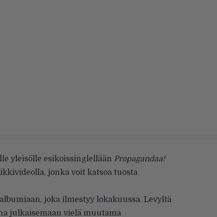
le yleisölle esikoissinglellään
Propagandaa!
kkivideolla, jonka voit katsoa tuosta
salbumiaan, joka ilmestyy lokakuussa. Levyltä
ana julkaisemaan vielä muutama