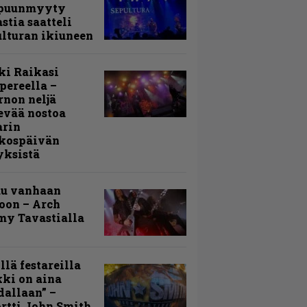
puunmyyty
stia saatteli
lturan ikiuneen
ki Raikasi
ereella –
rnon neljä
evää nostoa
arin
kospäivän
yksistä
uu vanhaan
toon – Arch
my Tavastialla
llä festareilla
ki on aina
allaan” –
rtti John Smith