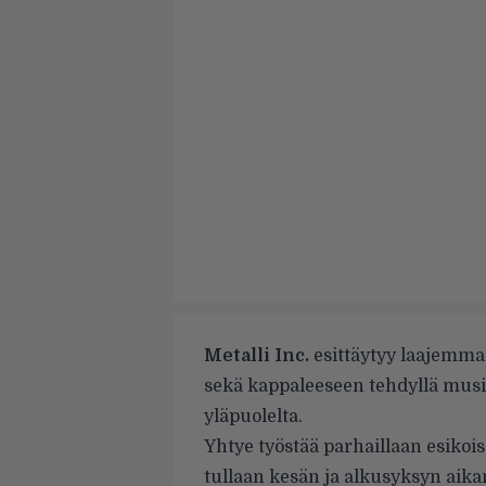
Metalli Inc.
esittäytyy laajemmal
sekä kappaleeseen tehdyllä musii
yläpuolelta.
Yhtye työstää parhaillaan esikoi
tullaan kesän ja alkusyksyn aik