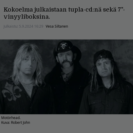
Kokoelma julkaistaan tupla-cd:nä sekä 7"-
vinyyliboksina.
Julkaistu:
5.9.2024 16:29
Vesa Siltanen
Motörhead.
Kuva: Robert John