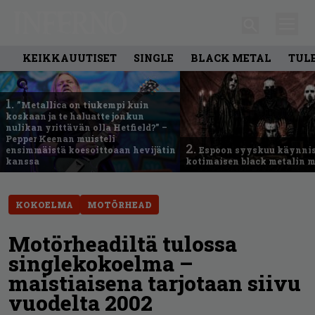
KEIKKAUUTISET
SINGLE
BLACK METAL
TUL
1.
”Metallica on tiukempi kuin
koskaan ja te haluatte jonkun
nulikan yrittävän olla Hetfield?” –
Pepper Keenan muisteli
2.
ensimmäistä koesoittoaan hevijätin
Espoon syyskuu käynni
kanssa
kotimaisen black metalin m
KOKOELMA
MOTÖRHEAD
Motörheadiltä tulossa
singlekokoelma –
maistiaisena tarjotaan siivu
vuodelta 2002