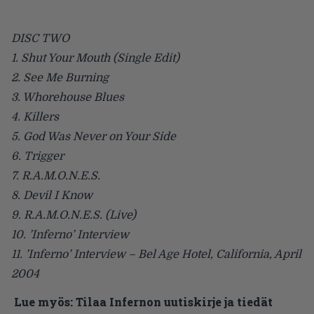
DISC TWO
1. Shut Your Mouth (Single Edit)
2. See Me Burning
3. Whorehouse Blues
4. Killers
5. God Was Never on Your Side
6. Trigger
7. R.A.M.O.N.E.S.
8. Devil I Know
9. R.A.M.O.N.E.S. (Live)
10. ’Inferno’ Interview
11. ’Inferno’ Interview – Bel Age Hotel, California, April
2004
Lue myös:
Tilaa Infernon uutiskirje ja tiedät