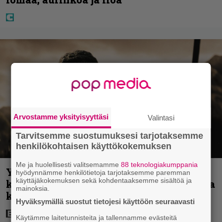
Arvostamme yksityisyyttäsi
Valintasi
Tarvitsemme suostumuksesi tarjotaksemme
henkilökohtaisen käyttökokemuksen
Me ja huolellisesti valitsemamme
88 teknologiakumppania
Yöllä tv:ssä: Sotaelokuvan näyttelijät
hyödynnämme henkilötietoja tarjotaksemme paremman
käyttäjäkokemuksen sekä kohdentaaksemme sisältöä ja
kasvattivat lihakset nopeasti erikoisella
mainoksia.
kikalla – IMDb-arvosana on 7,6
Hyväksymällä suostut tietojesi käyttöön seuraavasti
Käytämme laitetunnisteita ja tallennamme evästeitä