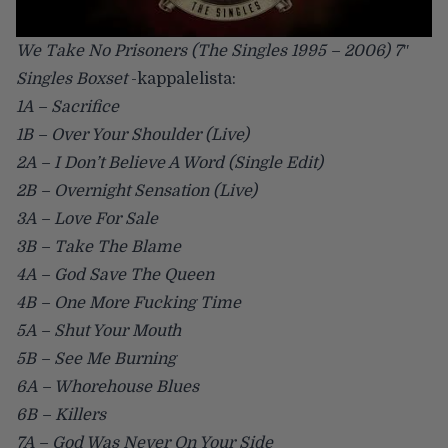
We Take No Prisoners (The Singles 1995 – 2006) 7″
Singles Boxset
-kappalelista:
1A – Sacrifice
1B – Over Your Shoulder (Live)
2A – I Don’t Believe A Word (Single Edit)
2B – Overnight Sensation (Live)
3A – Love For Sale
3B – Take The Blame
4A – God Save The Queen
4B – One More Fucking Time
5A – Shut Your Mouth
5B – See Me Burning
6A – Whorehouse Blues
6B – Killers
7A – God Was Never On Your Side