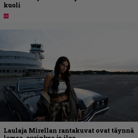
kuoli
Laulaja Mirellan rantakuvat ovat täynnä
lomaa, aurinkoa ja iloa