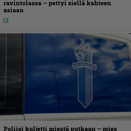
ravintolassa – pettyi siellä kahteen
asiaan
Poliisi kuljetti miestä putkaan – mies