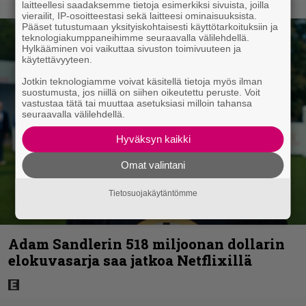
laitteellesi saadaksemme tietoja esimerkiksi sivuista, joilla
vierailit, IP-osoitteestasi sekä laitteesi ominaisuuksista.
Pääset tutustumaan yksityiskohtaisesti käyttötarkoituksiin ja
teknologiakumppaneihimme seuraavalla välilehdellä.
Hylkääminen voi vaikuttaa sivuston toimivuuteen ja
käytettävyyteen.
Jotkin teknologiamme voivat käsitellä tietoja myös ilman
suostumusta, jos niillä on siihen oikeutettu peruste. Voit
vastustaa tätä tai muuttaa asetuksiasi milloin tahansa
seuraavalla välilehdellä.
Hyväksyn kaikki
Omat valintani
Tietosuojakäytäntömme
Adam Sandlerin 518 miljoonan dollarin
elokuvasarja saa jatkoa Netflixillä