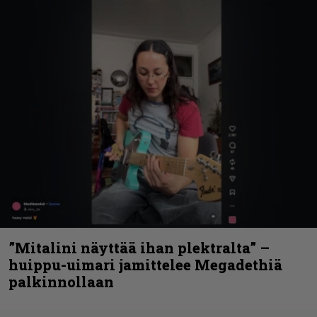
”Mitalini näyttää ihan plektralta” –
huippu-uimari jamittelee Megadethiä
palkinnollaan