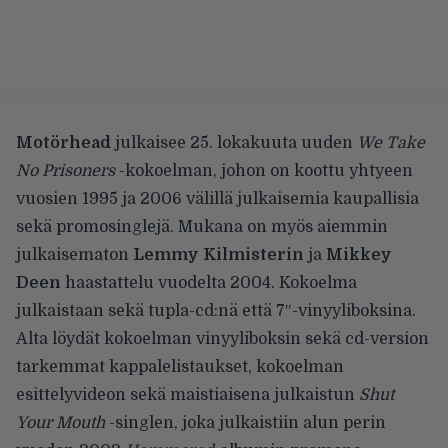
Motörhead
julkaisee 25. lokakuuta uuden
We Take
No Prisoners
-kokoelman, johon on koottu yhtyeen
vuosien 1995 ja 2006 välillä julkaisemia kaupallisia
sekä promosinglejä. Mukana on myös aiemmin
julkaisematon
Lemmy Kilmisterin
ja
Mikkey
Deen
haastattelu vuodelta 2004. Kokoelma
julkaistaan sekä tupla-cd:nä että 7″-vinyyliboksina.
Alta löydät kokoelman vinyyliboksin sekä cd-version
tarkemmat kappalelistaukset, kokoelman
esittelyvideon sekä maistiaisena julkaistun
Shut
Your Mouth
-singlen, joka julkaistiin alun perin