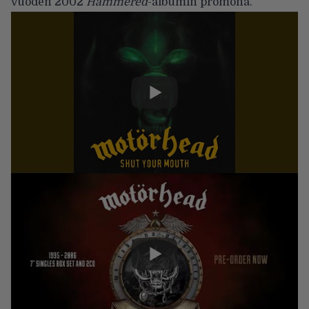
vuoden 2002
Hammered
-albumin promona.