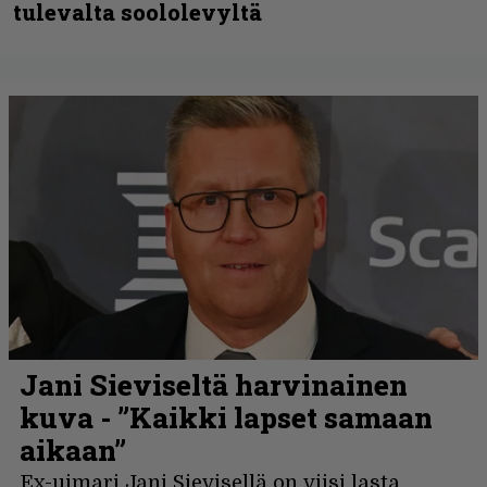
tulevalta soololevyltä