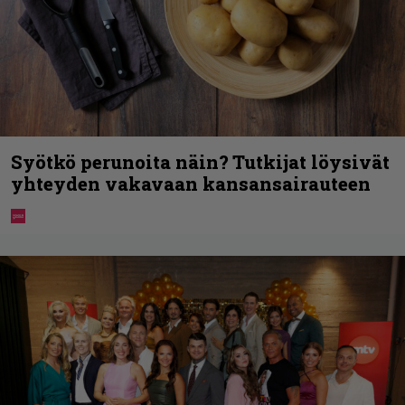
Syötkö perunoita näin? Tutkijat löysivät
yhteyden vakavaan kansansairauteen