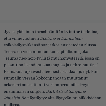
Jyväskyläläinen thrashbändi
Inkvisitor
tiedottaa,
että viimevuotinen
Doctrine of Damnation
-
esikoistäyspitkänsä saa jatkoa ensi vuoden alussa.
Teossa on vielä nimetön konseptialbumi, joka
”seuraa neo-noir-tyylistä murhamysteeriä, jossa on
pikanttina lisänä mustaa magiaa ja nekromantiaa”.
Esimakua lupaavasta teemasta saadaan jo nyt, kun
rumpalin verran kokoonpanoaan muuttanut
orkesteri on saattanut verkonperukoille levyn
ensimmäisen singlen,
Dark Arts of Sanguine
Ritualsin
. Se näyttäytyy alta löytyvän musiikkivideon
mallissa.