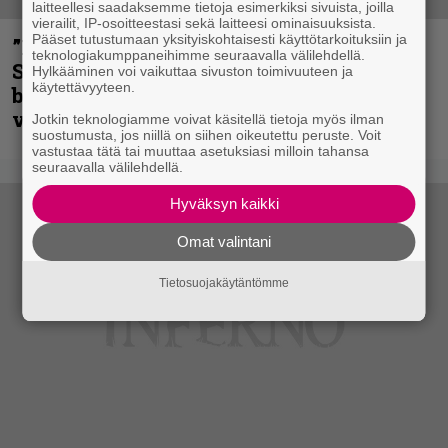
laitteellesi saadaksemme tietoja esimerkiksi sivuista, joilla
vierailit, IP-osoitteestasi sekä laitteesi ominaisuuksista.
Pääset tutustumaan yksityiskohtaisesti käyttötarkoituksiin ja
”He ovat tuoneet soittoon jotain uutta” –
teknologiakumppaneihimme seuraavalla välilehdellä.
Sepulturan Andreas Kisser nimeää
Hylkääminen voi vaikuttaa sivuston toimivuuteen ja
käytettävyyteen.
bändin, jonka riffit ovat tehneet
vaikutuksen
Jotkin teknologiamme voivat käsitellä tietoja myös ilman
suostumusta, jos niillä on siihen oikeutettu peruste. Voit
vastustaa tätä tai muuttaa asetuksiasi milloin tahansa
seuraavalla välilehdellä.
Hyväksyn kaikki
Omat valintani
Tietosuojakäytäntömme