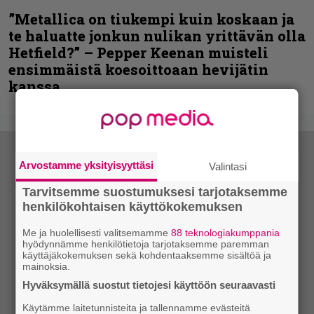
”Metallica on tiukempi kuin koskaan ja
te haluatte jonkun nulikan yrittävän olla
Hetfield?” – Pepper Keenan muisteli
ensimmäistä koesoittoaan hevijätin
kanssa
Arvostamme yksityisyyttäsi
Valintasi
Tarvitsemme suostumuksesi tarjotaksemme
henkilökohtaisen käyttökokemuksen
Me ja huolellisesti valitsemamme
88 teknologiakumppania
hyödynnämme henkilötietoja tarjotaksemme paremman
käyttäjäkokemuksen sekä kohdentaaksemme sisältöä ja
mainoksia.
Hyväksymällä suostut tietojesi käyttöön seuraavasti
Käytämme laitetunnisteita ja tallennamme evästeitä