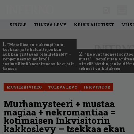
SINGLE
TULEVA LEVY
KEIKKAUUTISET
MUSI
1.
”Metallica on tiukempi kuin
koskaan ja te haluatte jonkun
2.
nulikan yrittävän olla Hetfield?” –
”He ovat tuoneet soittoo
Pepper Keenan muisteli
uutta” – Sepulturan Andreas
ensimmäistä koesoittoaan hevijätin
nimeää bändin, jonka riffit
kanssa
tehneet vaikutuksen
MUSIIKKIVIDEO
TULEVA LEVY
INKVISITOR
Murhamysteeri + mustaa
magiaa + nekromantiaa =
kotimaisen Inkvisitorin
kakkoslevy – tsekkaa ekan