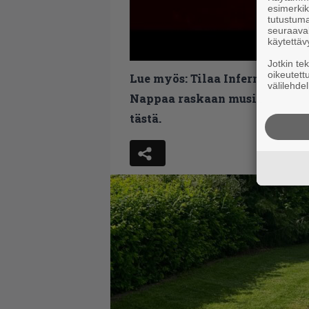
esimerkiks
tutustuma
seuraaval
käytettäv
Jotkin te
oikeutett
Lue myös:
Tilaa Infernon uutis
välilehdel
Nappaa raskaan musiikin uutis
tästä.