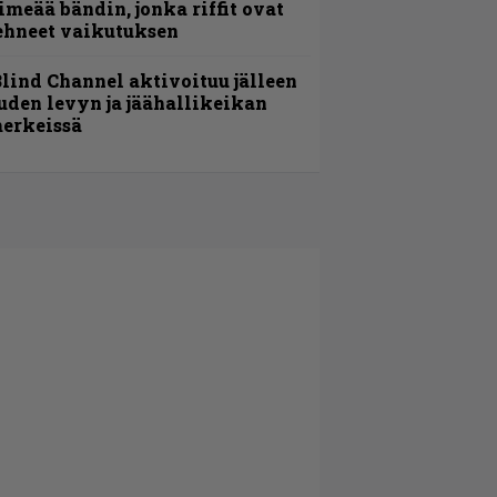
imeää bändin, jonka riffit ovat
ehneet vaikutuksen
lind Channel aktivoituu jälleen
uden levyn ja jäähallikeikan
erkeissä