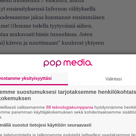
lisesti huomenna 7. elokuuta, mutta
yt ensiesityksensä Infernon välityksellä.
saadessamme jakaa kanssanne ensimmäisen
mme! Olemme todella tyytyväisiä siihen,
ostaa mukavasti biisin tunnelmaa. Joten
ksi) käteen ja nauttimaan!” kuuluvat yhtyeen
vostamme yksityisyyttäsi
Valintasi
semme suostumuksesi tarjotaksemme henkilökohtai
ökokemuksen
lellisesti valitsemamme
88 teknologiakumppania
hyödynnämme henkilö
semme paremman käyttäjäkokemuksen sekä kohdentaaksemme sisältöä
a.
”
ällä suostut tietojesi käyttöön seuraavasti
k
laitetunnisteita ja tallennamme evästeitä laitteellesi saadaksemme tie