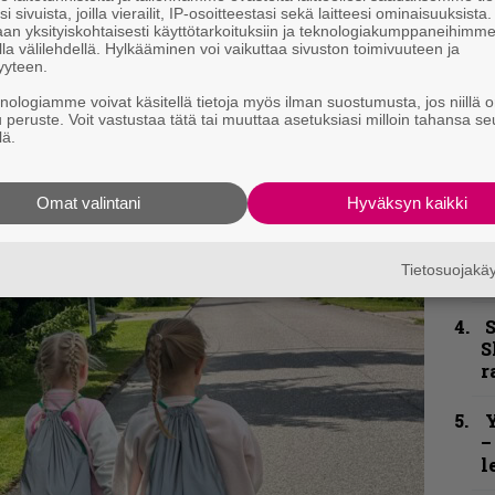
n
i sivuista, joilla vierailit, IP-osoitteestasi sekä laitteesi ominaisuuksista
–
an yksityiskohtaisesti käyttötarkoituksiin ja teknologiakumppaneihimm
e
la välilehdellä. Hylkääminen voi vaikuttaa sivuston toimivuuteen ja
h
yyteen.
knologiamme voivat käsitellä tietoja myös ilman suostumusta, jos niillä o
”
u peruste. Voit vastustaa tätä tai muuttaa asetuksiasi milloin tahansa se
kirje ja tiedät mistä kahvitauolla puhutaan!
u
lä.
et ja puheenaiheet suoraan sähköpostiin
n
t
Omat valintani
Hyväksyn kaikki
B
u
Tietosuojak
m
S
S
r
Y
–
l