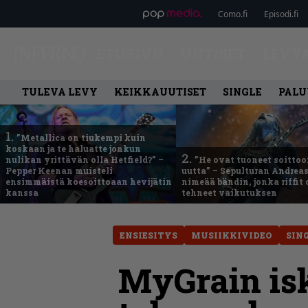
Como.fi
Episodi.fi
ETUSIVU
UUTISET
LEVY
TULEVA LEVY
KEIKKAUUTISET
SINGLE
PALU
1.
”Metallica on tiukempi kuin
koskaan ja te haluatte jonkun
2.
nulikan yrittävän olla Hetfield?” –
”He ovat tuoneet soittoo
Pepper Keenan muisteli
uutta” – Sepulturan Andreas
ensimmäistä koesoittoaan hevijätin
nimeää bändin, jonka riffit
kanssa
tehneet vaikutuksen
ENSIESITYS
MUSIIKKIVIDEO
SIN
MyGrain isk