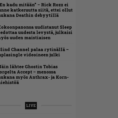
En kadu mitään” – Rick Rozz ei
unne katkeruutta siitä, ettei ollut
ukana Deathin debyytillä
Kokoonpanonsa uudistanut Sleep
iedottaa uudesta levystä, julkaisi
yös uuden maistiaisen
lind Channel palaa rytinällä –
uplasingle videoineen julki
äin lähtee Ghostin Tobias
orgelta Accept – menossa
ukana myös Anthrax- ja Korn-
iehistöä
LIVE