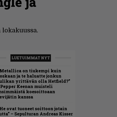
gle ja
 lokakuussa.
LUETUIMMAT NYT
Metallica on tiukempi kuin
oskaan ja te haluatte jonkun
ulikan yrittävän olla Hetfield?”
 Pepper Keenan muisteli
nsimmäistä koesoittoaan
evijätin kanssa
He ovat tuoneet soittoon jotain
utta” – Sepulturan Andreas Kisser