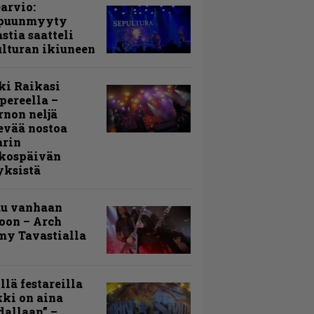
arvio:
puunmyyty
stia saatteli
lturan ikiuneen
ki Raikasi
ereella –
rnon neljä
evää nostoa
arin
kospäivän
yksistä
uu vanhaan
toon – Arch
my Tavastialla
llä festareilla
ki on aina
allaan” –