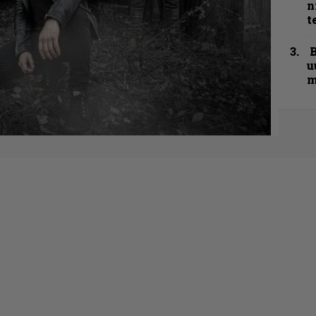
n
t
B
u
m