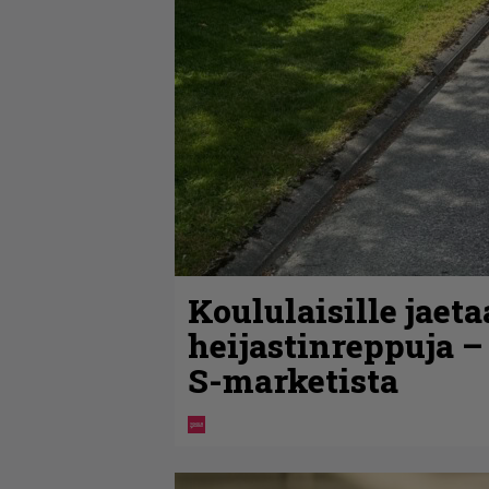
Koululaisille jaet
heijastinreppuja –
S-marketista