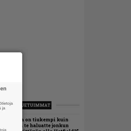
sen
tietoja
LUETUIMMAT
 ja
Metallica on tiukempi kuin
oskaan ja te haluatte jonkun
toja