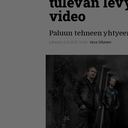
tulevan lev
video
Paluun tehneen yhtyeen
Julkaistu:
6.8.2020 16:00
Vesa Siltanen