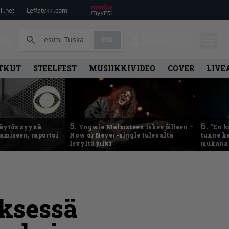
i.net
Leffatykki.com
PA
Etsi
KIRJAUDU
TKUT
STEELFEST
MUSIIKKIVIDEO
COVER
LIVE
5.
6.
käytös syynä
Yngwie Malmsteen iskee jälleen –
”En k
tamiseen, raportoi
Now or Never -single tulevalta
tunne ka
levyltä julki
mukana 
yksessä