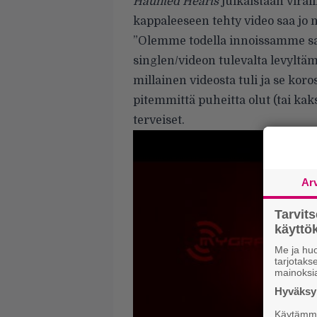
Haunted Hearts
julkaistaan viral
kappaleeseen tehty video saa jo n
”Olemme todella innoissamme 
singlen/videon tulevalta levyltä
millainen videosta tuli ja se kor
pitemmittä puheitta olut (tai ka
terveiset.
Ar
Tarvit
käytt
Me ja huo
tarjotak
mainoksi
Hyväksym
Käytämme 