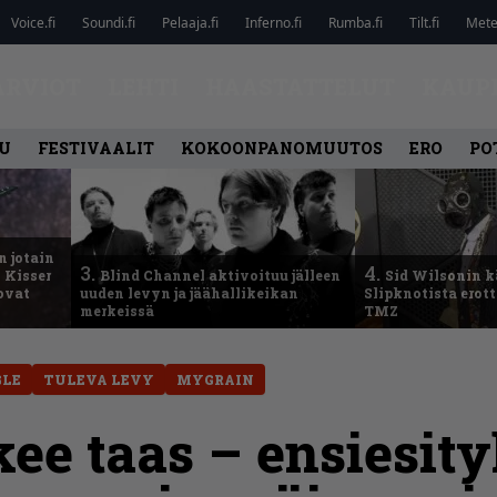
Voice.fi
Soundi.fi
Pelaaja.fi
Inferno.fi
Rumba.fi
Tilt.fi
Metel
ARVIOT
LEHTI
HAASTATTELUT
KAUP
U
FESTIVAALIT
KOKOONPANOMUUTOS
ERO
PO
n jotain
3.
4.
 Kisser
Blind Channel aktivoituu jälleen
Sid Wilsonin 
 ovat
uuden levyn ja jäähallikeikan
Slipknotista erot
merkeissä
TMZ
GLE
TULEVA LEVY
MYGRAIN
ee taas – ensiesit