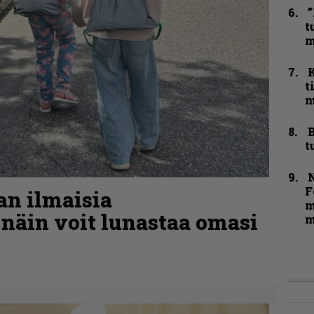
”
t
m
t
m
B
t
N
F
aan ilmaisia
m
 näin voit lunastaa omasi
m