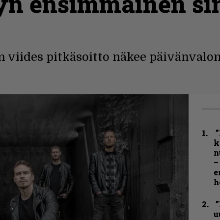
yn ensimmäinen sin
 viides pitkäsoitto näkee päivänvalon
”
k
n
–
e
h
”
u