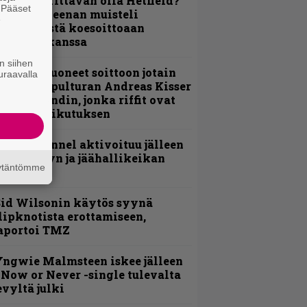
ulikan yrittävän olla Hetfield?”
. Pääset
 Pepper Keenan muisteli
e
nsimmäistä koesoittoaan
evijätin kanssa
n siihen
He ovat tuoneet soittoon jotain
uraavalla
utta” – Sepulturan Andreas Kisser
imeää bändin, jonka riffit ovat
ehneet vaikutuksen
lind Channel aktivoituu jälleen
uden levyn ja jäähallikeikan
äytäntömme
erkeissä
id Wilsonin käytös syynä
lipknotista erottamiseen,
aportoi TMZ
ngwie Malmsteen iskee jälleen
 Now or Never -single tulevalta
evyltä julki