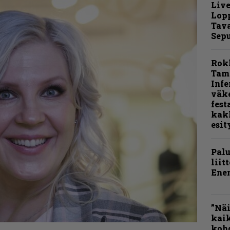
Live
Lop
Tava
Sepu
Rok
Tamp
Infe
väk
fest
kak
esit
Pal
liit
Ene
”Näi
kaik
kohd