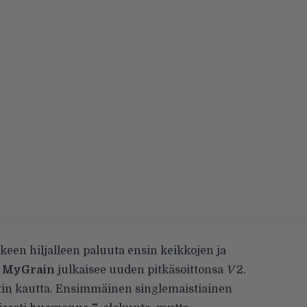
een hiljalleen paluuta ensin keikkojen ja
t
MyGrain
julkaisee uuden pitkäsoittonsa
V
2.
in kautta. Ensimmäinen singlemaistiainen