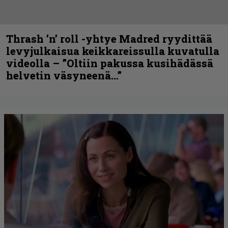
Thrash ’n’ roll -yhtye Madred ryydittää
levyjulkaisua keikkareissulla kuvatulla
videolla – ”Oltiin pakussa kusihädässä
helvetin väsyneenä…”