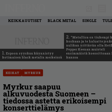
KEIKKAUUTISET
BLACK METAL
SINGLE
TUL
2.
”Metallica on tiukempi 
koskaan ja te haluatte jonk
nulikan yrittävän olla Hetfi
Pepper Keenan muisteli
1.
Espoon syyskuu käynnistyy
ensimmäistä koesoittoaan 
kotimaisen black metalin merkeissä
kanssa
KEIKAT
MYRKUR
Myrkur saapuu
alkuvuodesta Suomeen –
tiedossa astetta erikoisempi
konserttielämys