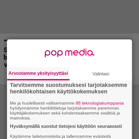
”He ovat tuoneet soittoon jotain uutta” –
Sepulturan Andreas Kisser nimeää
bändin, jonka riffit ovat tehneet
vaikutuksen
Arvostamme yksityisyyttäsi
Valintasi
Tarvitsemme suostumuksesi tarjotaksemme
henkilökohtaisen käyttökokemuksen
Me ja huolellisesti valitsemamme
88 teknologiakumppania
hyödynnämme henkilötietoja tarjotaksemme paremman
käyttäjäkokemuksen sekä kohdentaaksemme sisältöä ja
mainoksia.
Hyväksymällä suostut tietojesi käyttöön seuraavasti
Käytämme laitetunnisteita ja tallennamme evästeitä