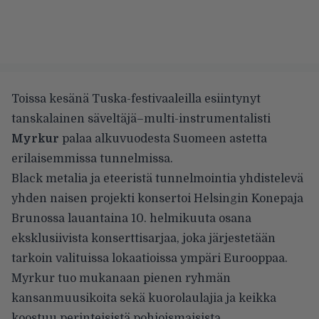
Toissa kesänä Tuska-festivaaleilla esiintynyt
tanskalainen säveltäjä–multi-instrumentalisti
Myrkur
palaa alkuvuodesta Suomeen astetta
erilaisemmissa tunnelmissa.
Black metalia ja eteeristä tunnelmointia yhdistelevä
yhden naisen projekti konsertoi Helsingin Konepaja
Brunossa lauantaina 10. helmikuuta osana
eksklusiivista konserttisarjaa, joka järjestetään
tarkoin valituissa lokaatioissa ympäri Eurooppaa.
Myrkur tuo mukanaan pienen ryhmän
kansanmuusikoita sekä kuorolaulajia ja keikka
koostuu perinteisistä pohjoismaisista