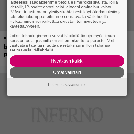
laitteellesi saadaksemme tietoja esimerkiksi sivuista, joilla
vierailit, IP-osoitteestasi sekä laitteesi ominaisuuksista.
Pääset tutustumaan yksityiskohtaisesti käyttötarkoituksiin ja
teknologiakumppaneihimme seuraavalla välilehdellä.
Hylkääminen voi vaikuttaa sivuston toimivuuteen ja
käytettävyyteen.
Jotkin teknologiamme voivat käsitellä tietoja myös ilman
”Mitalini näyttää ihan plektralta” –
suostumusta, jos niillä on siihen oikeutettu peruste. Voit
huippu-uimari jamittelee Megadethiä
vastustaa tätä tai muuttaa asetuksiasi milloin tahansa
seuraavalla välilehdellä.
palkinnollaan
Hyväksyn kaikki
Omat valintani
Tietosuojakäytäntömme