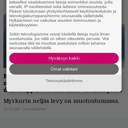
laitteellesi saadaksemme tietoja esimerkiksi sivuista, joilla
vierailit, IP-osoitteestasi sekä laitteesi ominaisuuksista.
Pääset tutustumaan yksityiskohtaisesti käyttötarkoituksiin ja
teknologiakumppaneihimme seuraavalla välilehdellä.
Hylkääminen voi vaikuttaa sivuston toimivuuteen ja
käytettävyyteen.
Jotkin teknologiamme voivat käsitellä tietoja myös ilman
suostumusta, jos niillä on siihen oikeutettu peruste. Voit
vastustaa tätä tai muuttaa asetuksiasi milloin tahansa
seuraavalla välilehdellä.
Hyväksyn kaikki
Omat valintani
Myrkur on kirjoittamassa uutta
Tietosuojakäytäntömme
musiikkia – Amalie Bruun jakoi
demokappaleen siitä mitä tuleman pitää
Myrkurin neljäs levy on muotoutumassa.
20.10.2021
Joni Juutilainen