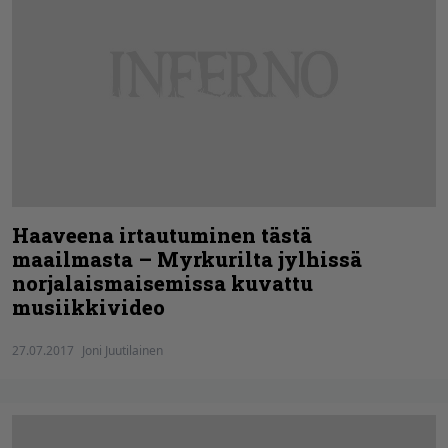
Haaveena irtautuminen tästä
maailmasta – Myrkurilta jylhissä
norjalaismaisemissa kuvattu
musiikkivideo
27.07.2017
Joni Juutilainen