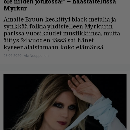
ole niiden joukossa!” – haastattelussa
Myrkur
Amalie Bruun keskittyi black metalia ja
synkkää folkia yhdistelleen Myrkurin
parissa vuosikaudet musiikkiinsa, mutta
äitiys 34 vuoden iässä sai hänet
kyseenalaistamaan koko elämänsä.
28.06.2020
Aki Nuopponen