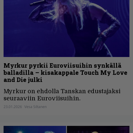
Myrkur pyrkii Euroviisuihin synkällä
balladilla – kisakappale Touch My Love
and Die julki
Myrkur on ehdolla Tanskan edustajaksi
seuraaviin Euroviisuihin.
23.01.2026
Vesa Siltanen