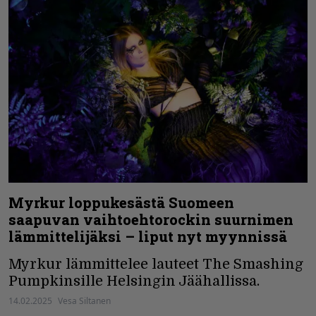
Myrkur loppukesästä Suomeen
saapuvan vaihtoehtorockin suurnimen
lämmittelijäksi – liput nyt myynnissä
Myrkur lämmittelee lauteet The Smashing
Pumpkinsille Helsingin Jäähallissa.
14.02.2025
Vesa Siltanen