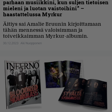
parhaan musiikkini, kun suljen tietoisen
mieleni ja luotan vaistoihini” –
haastattelussa Myrkur
Äitiys sai Amalie Bruunin kirjoittamaan
tähän mennessä valoisimman ja
toiveikkaimman Myrkur-albumin.
30.12.2023
Aki Nuopponen