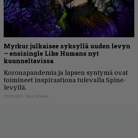
Myrkur julkaisee syksyllä uuden levyn
– ensisingle Like Humans nyt
kuunneltavissa
Koronapandemia ja lapsen syntymä ovat
toimineet inspiraationa tulevalla Spine-
levyllä.
23.08.2023
Vesa Siltanen