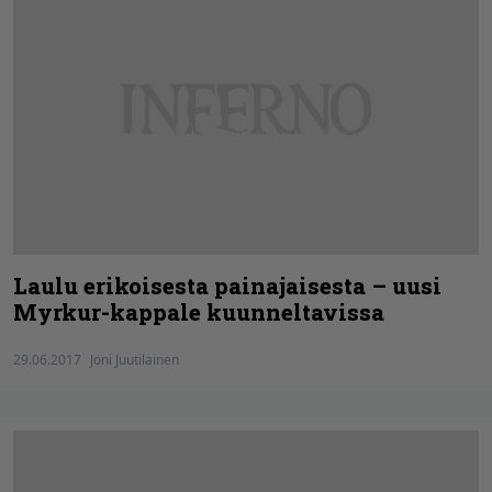
Laulu erikoisesta painajaisesta – uusi
Myrkur-kappale kuunneltavissa
29.06.2017
Joni Juutilainen