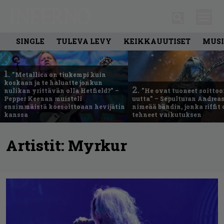
SINGLE
TULEVA LEVY
KEIKKAUUTISET
MUSI
1.
”Metallica on tiukempi kuin
koskaan ja te haluatte jonkun
2.
nulikan yrittävän olla Hetfield?” –
”He ovat tuoneet soittoo
Pepper Keenan muisteli
uutta” – Sepulturan Andreas
ensimmäistä koesoittoaan hevijätin
nimeää bändin, jonka riffit
kanssa
tehneet vaikutuksen
Artistit:
Myrkur