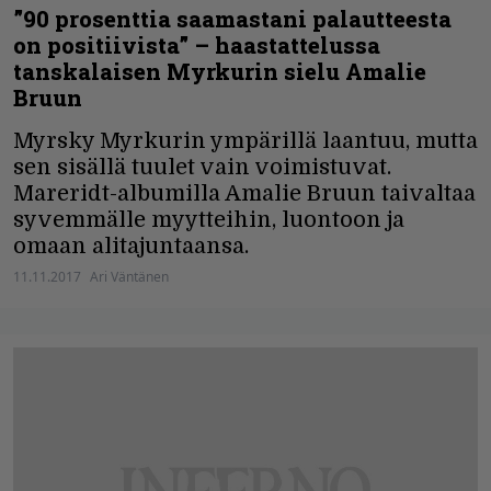
”90 prosenttia saamastani palautteesta
on positiivista” – haastattelussa
tanskalaisen Myrkurin sielu Amalie
Bruun
Myrsky Myrkurin ympärillä laantuu, mutta
sen sisällä tuulet vain voimistuvat.
Mareridt-albumilla Amalie Bruun taivaltaa
syvemmälle myytteihin, luontoon ja
omaan alitajuntaansa.
11.11.2017
Ari Väntänen