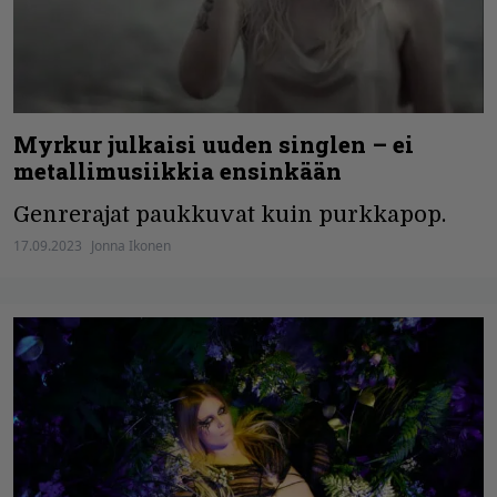
Myrkur julkaisi uuden singlen – ei
metallimusiikkia ensinkään
Genrerajat paukkuvat kuin purkkapop.
17.09.2023
Jonna Ikonen