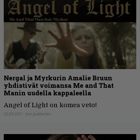
Nergal ja Myrkurin Amalie Bruun
yhdistivät voimansa Me and That
Manin uudella kappaleella
Angel of Light on komea veto!
23.09.2021
Joni Juutilainen