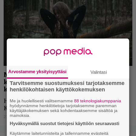
Arvostamme yksityisyyttäsi
Valintasi
Myrkurin Suomen-keikat siirtyvät
keväälle – pääkaupunkiseudun
Tarvitsemme suostumuksesi tarjotaksemme
konserttipaikka vaihtuu
henkilökohtaisen käyttökokemuksen
Helsingin Savoy-teatteri vaihtuu Espoon
Me ja huolellisesti valitsemamme
88 teknologiakumppania
hyödynnämme henkilötietoja tarjotaksemme paremman
Kulttuurikeskuksen Tapiolasaliksi.
käyttäjäkokemuksen sekä kohdentaaksemme sisältöä ja
mainoksia.
23.11.2021
Vesa Siltanen
Hyväksymällä suostut tietojesi käyttöön seuraavasti
Käytämme laitetunnisteita ja tallennamme evästeitä