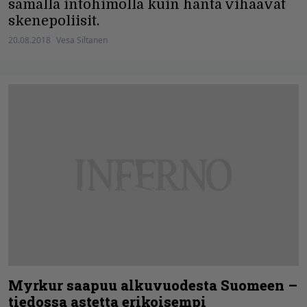
samalla intohimolla kuin häntä vihaavat
skenepoliisit.
20.08.2018
Vesa Siltanen
Myrkur saapuu alkuvuodesta Suomeen –
tiedossa astetta erikoisempi