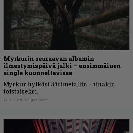
Myrkurin seuraavan albumin
ilmestymispäivä julki – ensimmäinen
single kuunneltavissa
Myrkur hylkäsi äärimetallin - ainakin
toistaiseksi.
14.01.2020
Joni Juutilainen