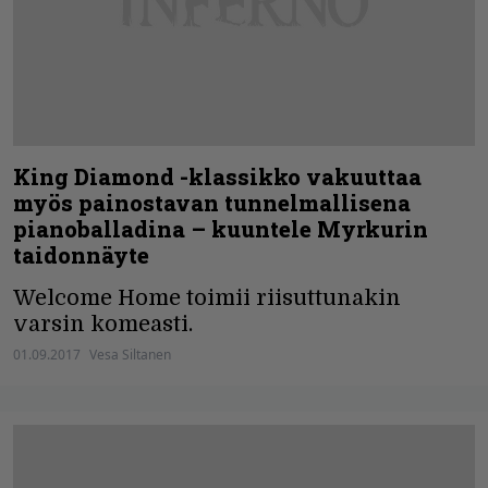
King Diamond -klassikko vakuuttaa
myös painostavan tunnelmallisena
pianoballadina – kuuntele Myrkurin
taidonnäyte
Welcome Home toimii riisuttunakin
varsin komeasti.
01.09.2017
Vesa Siltanen