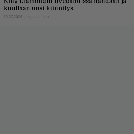
King Diamondin livebändissä nähdään ja
kuullaan uusi kiinnitys.
30.07.2024
Joni Juutilainen