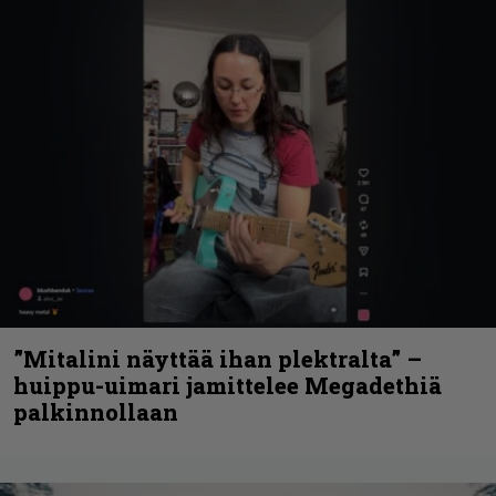
”Mitalini näyttää ihan plektralta” –
huippu-uimari jamittelee Megadethiä
palkinnollaan