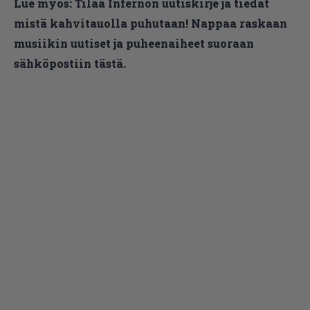
Lue myös:
Tilaa Infernon uutiskirje ja tiedät
mistä kahvitauolla puhutaan! Nappaa raskaan
musiikin uutiset ja puheenaiheet suoraan
sähköpostiin tästä.