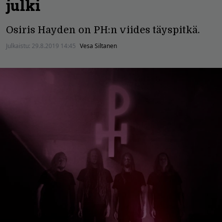
julki
Osiris Hayden on PH:n viides täyspitkä.
Julkaistu:
29.8.2019 14:45
Vesa Siltanen