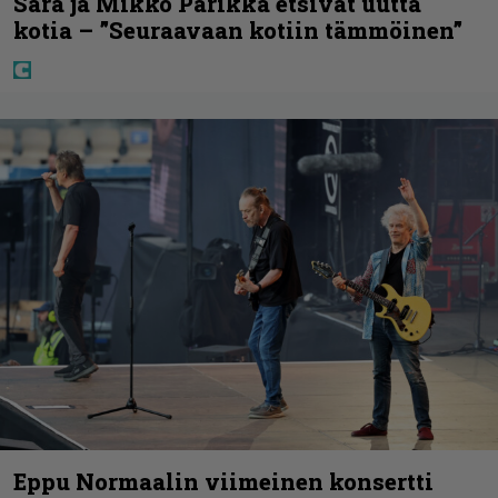
Sara ja Mikko Parikka etsivät uutta
kotia – ”Seuraavaan kotiin tämmöinen”
Eppu Normaalin viimeinen konsertti