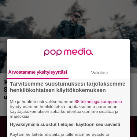
Arvostamme yksityisyyttäsi
Valintasi
Kunnianosoitus hyiselle Pohjolalle –
Tarvitsemme suostumuksesi tarjotaksemme
Shining hyppäsi keskelle kinoksia
henkilökohtaisen käyttökokemuksen
uudella videollaan
Me ja huolellisesti valitsemamme
88 teknologiakumppania
hyödynnämme henkilötietoja tarjotaksemme paremman
käyttäjäkokemuksen sekä kohdentaaksemme sisältöä ja
mainoksia.
Hyväksymällä suostut tietojesi käyttöön seuraavasti
Käytämme laitetunnisteita ja tallennamme evästeitä