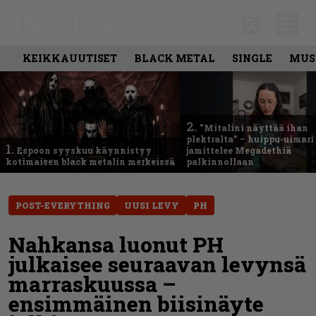
KEIKKAUUTISET
BLACK METAL
SINGLE
MUS
2.
”Mitalini näyttää ihan
plektralta” – huippu-uimari
1.
Espoon syyskuu käynnistyy
jamittelee Megadethiä
kotimaisen black metalin merkeissä
palkinnollaan
POST-EVERYTHING
UUSI LEVY
PH
Nahkansa luonut PH
julkaisee seuraavan levynsä
marraskuussa –
ensimmäinen biisinäyte