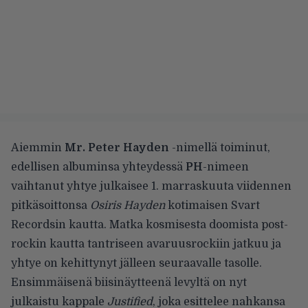
Aiemmin
Mr. Peter Hayden
-nimellä toiminut,
edellisen albuminsa yhteydessä
PH
-nimeen
vaihtanut yhtye julkaisee 1. marraskuuta viidennen
pitkäsoittonsa
Osiris Hayden
kotimaisen Svart
Recordsin kautta. Matka kosmisesta doomista post-
rockin kautta tantriseen avaruusrockiin jatkuu ja
yhtye on kehittynyt jälleen seuraavalle tasolle.
Ensimmäisenä biisinäytteenä levyltä on nyt
julkaistu kappale
Justified
, joka esittelee nahkansa