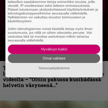
laitteellesi saadaksemme tietoja esimerkiksi sivuista, joilla
vierailit, IP-osoitteestasi sekä laitteesi ominaisuuksista.
Pääset tutustumaan yksityiskohtaisesti käyttötarkoituksiin ja
teknologiakumppaneihimme seuraavalla välilehdellä.
Hylkääminen voi vaikuttaa sivuston toimivuuteen ja
käytettävyyteen.
Jotkin teknologiamme voivat käsitellä tietoja myös ilman
suostumusta, jos niillä on siihen oikeutettu peruste. Voit
vastustaa tätä tai muuttaa asetuksiasi milloin tahansa
seuraavalla välilehdellä.
Hyväksyn kaikki
Omat valintani
Thrash ’n’ roll -yhtye Madred ryydittää
Tietosuojakäytäntömme
levyjulkaisua keikkareissulla kuvatulla
videolla – ”Oltiin pakussa kusihädässä
helvetin väsyneenä…”