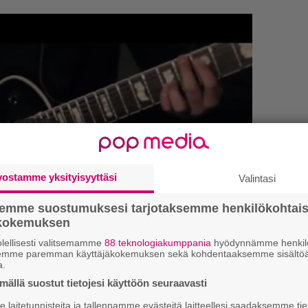
vostamme yksityisyyttäsi
Valintasi
semme suostumuksesi tarjotaksemme henkilökohtai
ökokemuksen
lellisesti valitsemamme
88 teknologiakumppania
hyödynnämme henkilö
”
semme paremman käyttäjäkokemuksen sekä kohdentaaksemme sisältöä
k
a.
n
kirje ja tiedät mistä kahvitauolla puhutaan!
ällä suostut tietojesi käyttöön seuraavasti
–
et ja puheenaiheet suoraan sähköpostiin
e
laitetunnisteita ja tallennamme evästeitä laitteellesi saadaksemme tie