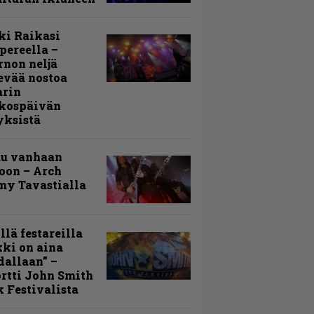
ki Raikasi
ereella –
rnon neljä
evää nostoa
arin
kospäivän
yksistä
uu vanhaan
toon – Arch
my Tavastialla
llä festareilla
ki on aina
allaan” –
rtti John Smith
 Festivalista