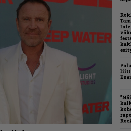
Rok
Tamp
Infe
väk
fest
kak
esit
Pal
liit
Ene
”Näi
kaik
kohd
rapo
Rock