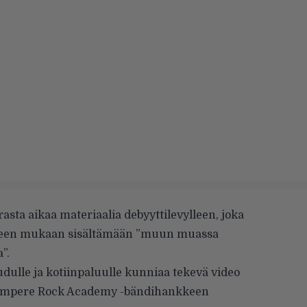
asta aikaa materiaalia debyyttilevylleen, joka
tteen mukaan sisältämään ”muun muassa
”.
dulle ja kotiinpaluulle kunniaa tekevä video
mpere Rock Academy
-bändihankkeen