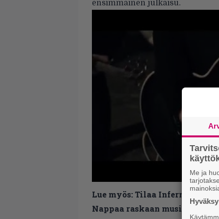
ensimmäinen julkaisu.
Ar
Tarvit
käytt
Me ja huo
tarjotak
mainoksi
Lue myös:
Tilaa Infernon uutis
Hyväksym
Nappaa raskaan musiikin uutis
Käytämme 