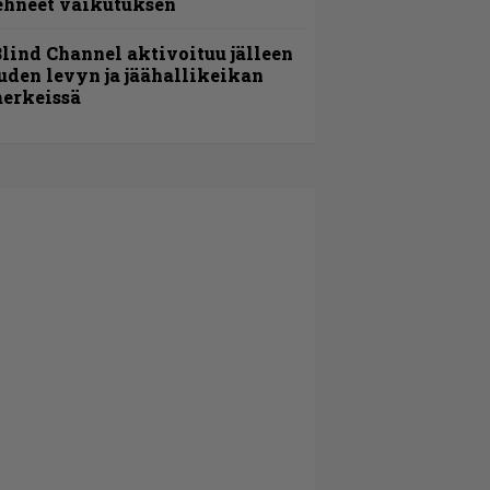
ehneet vaikutuksen
lind Channel aktivoituu jälleen
uden levyn ja jäähallikeikan
erkeissä