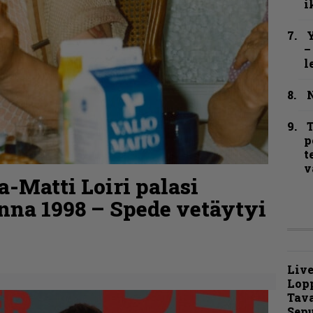
i
Y
–
l
N
T
p
t
v
a-Matti Loiri palasi
nna 1998 – Spede vetäytyi
Live
Lop
Tava
Sepu