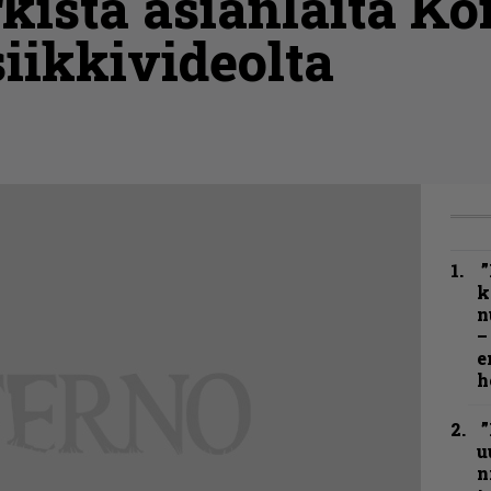
rkista asianlaita K
iikkivideolta
”
k
n
–
e
h
”
u
n