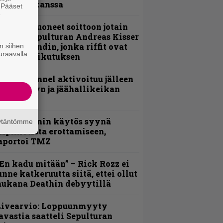
evijätin kanssa
. Pääset
e
He ovat tuoneet soittoon jotain
utta” – Sepulturan Andreas Kisser
imeää bändin, jonka riffit ovat
n siihen
uraavalla
ehneet vaikutuksen
lind Channel aktivoituu jälleen
uden levyn ja jäähallikeikan
erkeissä
id Wilsonin käytös syynä
äytäntömme
lipknotista erottamiseen,
aportoi TMZ
En kadu mitään” – Rick Rozz ei
unne katkeruutta siitä, ettei ollut
ukana Deathin debyytillä
Livearvio: Loppuunmyyty
avastia saatteli Sepulturan