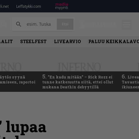
i.net
Leffatykki.com
PA
Etsi
KIRJAUDU
AALIT
STEELFEST
LIVEARVIO
PALUU KEIKKALAVO
5.
6.
käytös syynä
”En kadu mitään” – Rick Rozz ei
Live
tamiseen, raportoi
tunne katkeruutta siitä, ettei ollut
Tavastia
mukana Deathin debyytillä
ikiunee
” lupaa