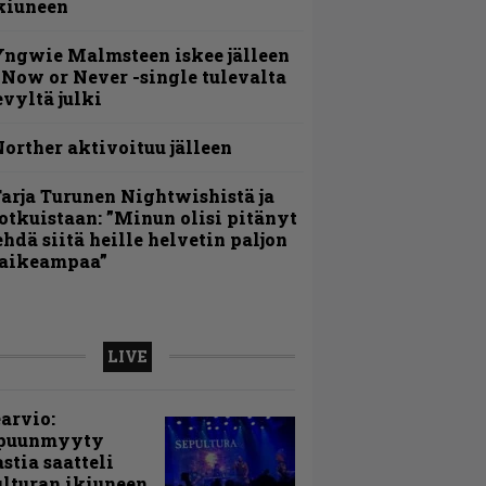
kiuneen
ngwie Malmsteen iskee jälleen
 Now or Never -single tulevalta
evyltä julki
orther aktivoituu jälleen
arja Turunen Nightwishistä ja
otkuistaan: ”Minun olisi pitänyt
ehdä siitä heille helvetin paljon
aikeampaa”
LIVE
arvio:
puunmyyty
stia saatteli
lturan ikiuneen