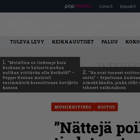
Como.fi
Episodi.fi
ETUSIVU
UUTISET
LEVY
TULEVA LEVY
KEIKKAUUTISET
PALUU
KOKO
1.
”Metallica on tiukempi kuin
koskaan ja te haluatte jonkun
2.
nulikan yrittävän olla Hetfield?” –
”He ovat tuoneet soittoo
Pepper Keenan muisteli
uutta” – Sepulturan Andreas
ensimmäistä koesoittoaan hevijätin
nimeää bändin, jonka riffit
kanssa
tehneet vaikutuksen
MUSIIKKIVIDEO
KOITOS
”Nättejä poi