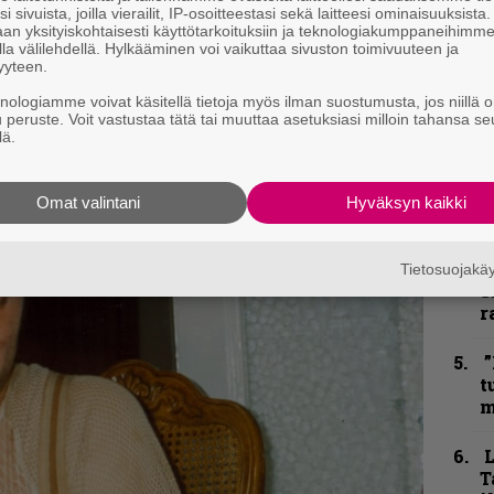
h
i sivuista, joilla vierailit, IP-osoitteestasi sekä laitteesi ominaisuuksista
an yksityiskohtaisesti käyttötarkoituksiin ja teknologiakumppaneihimm
la välilehdellä. Hylkääminen voi vaikuttaa sivuston toimivuuteen ja
”
yyteen.
u
n
knologiamme voivat käsitellä tietoja myös ilman suostumusta, jos niillä o
u peruste. Voit vastustaa tätä tai muuttaa asetuksiasi milloin tahansa se
t
lä.
B
u
Omat valintani
Hyväksyn kaikki
m
S
Tietosuojak
S
r
”
t
m
T