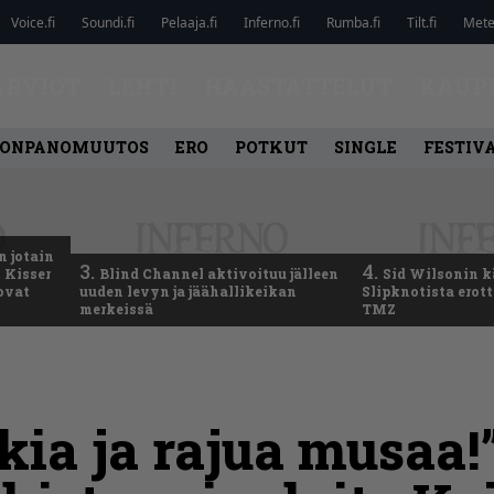
Voice.fi
Soundi.fi
Pelaaja.fi
Inferno.fi
Rumba.fi
Tilt.fi
Metel
ARVIOT
LEHTI
HAASTATTELUT
KAUP
ONPANOMUUTOS
ERO
POTKUT
SINGLE
FESTIV
n jotain
3.
4.
 Kisser
Blind Channel aktivoituu jälleen
Sid Wilsonin 
 ovat
uuden levyn ja jäähallikeikan
Slipknotista erot
merkeissä
TMZ
kia ja rajua musaa!