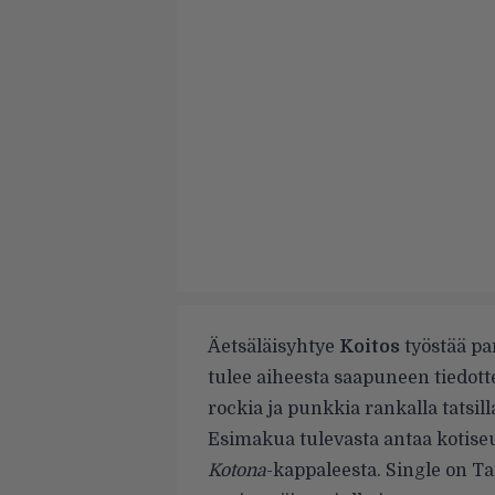
Äetsäläisyhtye
Koitos
työstää par
tulee aiheesta saapuneen tiedo
rockia ja punkkia rankalla tatsilla
Esimakua tulevasta antaa kotiseu
Kotona
-kappaleesta. Single on
Ta