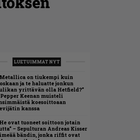
oitoksen
LUETUIMMAT NYT
Metallica on tiukempi kuin
oskaan ja te haluatte jonkun
ulikan yrittävän olla Hetfield?”
 Pepper Keenan muisteli
nsimmäistä koesoittoaan
evijätin kanssa
He ovat tuoneet soittoon jotain
utta” – Sepulturan Andreas Kisser
imeää bändin, jonka riffit ovat