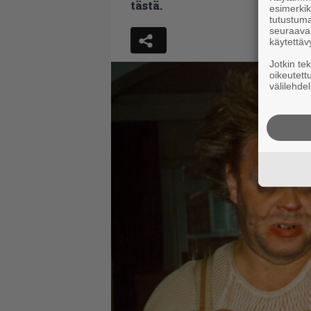
tästä.
esimerkiks
tutustuma
seuraaval
käytettäv
Jotkin te
oikeutett
välilehdel