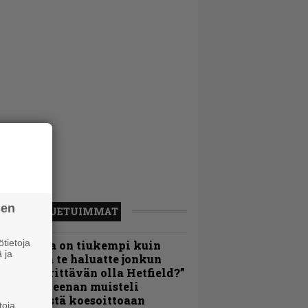
sen
LUETUIMMAT
tietoja
Metallica on tiukempi kuin
 ja
oskaan ja te haluatte jonkun
ulikan yrittävän olla Hetfield?”
 Pepper Keenan muisteli
nsimmäistä koesoittoaan
toja