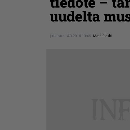
tiedote – ta
uudelta mus
Julkaistu:
14.3.2016 10:46
Matti Riekki