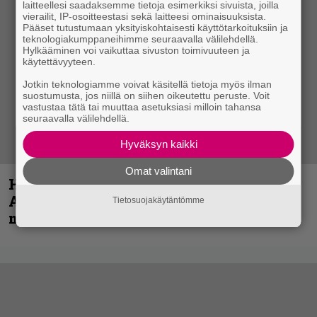
laitteellesi saadaksemme tietoja esimerkiksi sivuista, joilla
vierailit, IP-osoitteestasi sekä laitteesi ominaisuuksista.
Pääset tutustumaan yksityiskohtaisesti käyttötarkoituksiin ja
teknologiakumppaneihimme seuraavalla välilehdellä.
Hylkääminen voi vaikuttaa sivuston toimivuuteen ja
käytettävyyteen.
Jotkin teknologiamme voivat käsitellä tietoja myös ilman
suostumusta, jos niillä on siihen oikeutettu peruste. Voit
vastustaa tätä tai muuttaa asetuksiasi milloin tahansa
seuraavalla välilehdellä.
Hyväksyn kaikki
Omat valintani
Hellsinki Metal Festival kuvina, osa 1 –
Accept, Carcass, Black Label Society ja
Tietosuojakäytäntömme
muita avauspäivän esiintyjiä