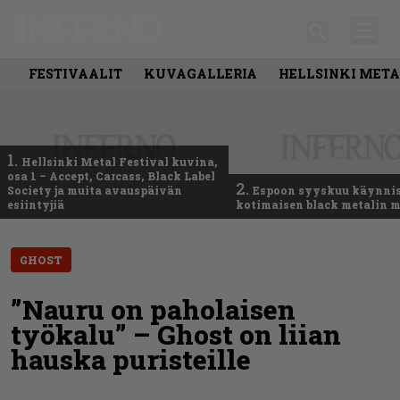
FESTIVAALIT
KUVAGALLERIA
HELLSINKI META
1.
Hellsinki Metal Festival kuvina,
osa 1 – Accept, Carcass, Black Label
2.
Society ja muita avauspäivän
Espoon syyskuu käynni
esiintyjiä
kotimaisen black metalin m
GHOST
”Nauru on paholaisen
työkalu” – Ghost on liian
hauska puristeille