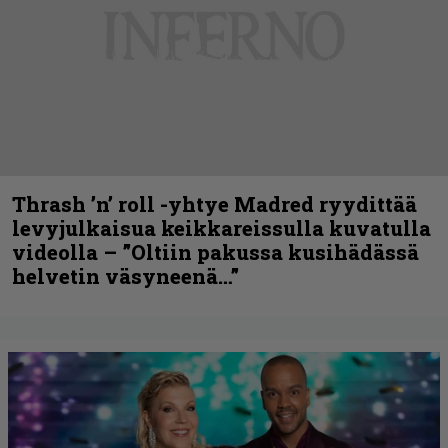
Thrash ’n’ roll -yhtye Madred ryydittää
levyjulkaisua keikkareissulla kuvatulla
videolla – ”Oltiin pakussa kusihädässä
helvetin väsyneenä…”