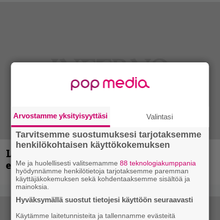
Arvostamme yksityisyyttäsi
Valintasi
Tarvitsemme suostumuksesi tarjotaksemme
henkilökohtaisen käyttökokemuksen
Loppuvuoden Hellsinki Metal Cruisen
esiintyjät julki
Me ja huolellisesti valitsemamme
88 teknologiakumppania
hyödynnämme henkilötietoja tarjotaksemme paremman
käyttäjäkokemuksen sekä kohdentaaksemme sisältöä ja
mainoksia.
Hyväksymällä suostut tietojesi käyttöön seuraavasti
Käytämme laitetunnisteita ja tallennamme evästeitä