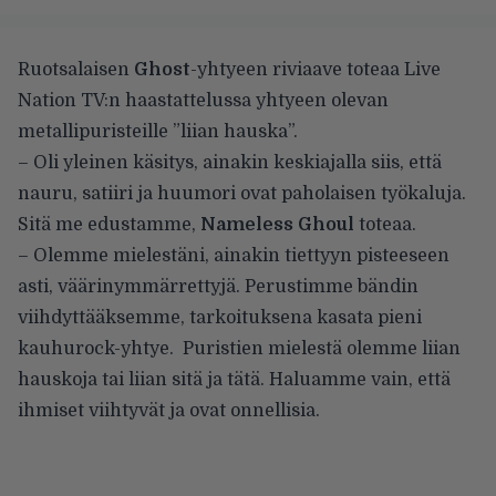
Ruotsalaisen
Ghost
-yhtyeen riviaave toteaa Live
Nation TV:n haastattelussa yhtyeen olevan
metallipuristeille ”liian hauska”.
– Oli yleinen käsitys, ainakin keskiajalla siis, että
nauru, satiiri ja huumori ovat paholaisen työkaluja.
Sitä me edustamme,
Nameless Ghoul
toteaa.
– Olemme mielestäni, ainakin tiettyyn pisteeseen
asti, väärinymmärrettyjä. Perustimme bändin
viihdyttääksemme, tarkoituksena kasata pieni
kauhurock-yhtye. Puristien mielestä olemme liian
hauskoja tai liian sitä ja tätä. Haluamme vain, että
ihmiset viihtyvät ja ovat onnellisia.