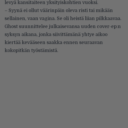
levyä kansitaiteen yksityiskohtien vuoksi.
– Syynä ei ollut väärinpäin oleva risti tai mikään
sellainen, vaan vagina. Se oli heistä liian pilkkaavaa.
Ghost suunnittelee julkaisevansa uuden
cover-ep:n
syksyn aikana, jonka siivittämänä yhtye aikoo
kiertää kevääseen saakka ennen seuraavan
kokopitkän työstämistä.