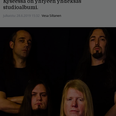
Kyseessä on yhtyeen yhdeksäs
studioalbumi.
Julkaistu:
28.6.2019 15:32
Vesa Siltanen