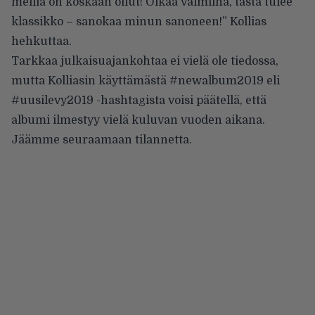
meillä on koskaan ollut! Olkaa valmiina, tästä tulee
klassikko – sanokaa minun sanoneen!” Kollias
hehkuttaa.
Tarkkaa julkaisuajankohtaa ei vielä ole tiedossa,
mutta Kolliasin käyttämästä #newalbum2019 eli
#uusilevy2019 -hashtagista voisi päätellä, että
albumi ilmestyy vielä kuluvan vuoden aikana.
Jäämme seuraamaan tilannetta.