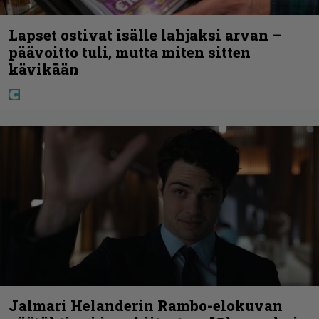
Lapset ostivat isälle lahjaksi arvan –
päävoitto tuli, mutta miten sitten
kävikään
Jalmari Helanderin Rambo-elokuvan