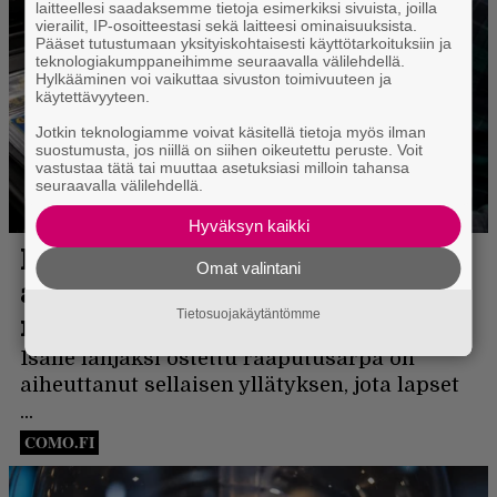
laitteellesi saadaksemme tietoja esimerkiksi sivuista, joilla
vierailit, IP-osoitteestasi sekä laitteesi ominaisuuksista.
Pääset tutustumaan yksityiskohtaisesti käyttötarkoituksiin ja
teknologiakumppaneihimme seuraavalla välilehdellä.
Hylkääminen voi vaikuttaa sivuston toimivuuteen ja
käytettävyyteen.
Jotkin teknologiamme voivat käsitellä tietoja myös ilman
suostumusta, jos niillä on siihen oikeutettu peruste. Voit
vastustaa tätä tai muuttaa asetuksiasi milloin tahansa
seuraavalla välilehdellä.
Hyväksyn kaikki
Omat valintani
Tietosuojakäytäntömme