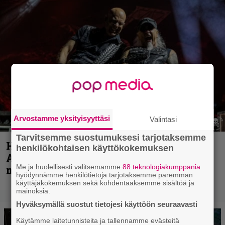
Arvostamme yksityisyyttäsi
Valintasi
Tarvitsemme suostumuksesi tarjotaksemme
Hellsinki Metal Festival kuvina, osa 1 –
henkilökohtaisen käyttökokemuksen
Accept, Carcass, Black Label Society ja
Me ja huolellisesti valitsemamme
88 teknologiakumppania
muita avauspäivän esiintyjiä
hyödynnämme henkilötietoja tarjotaksemme paremman
käyttäjäkokemuksen sekä kohdentaaksemme sisältöä ja
mainoksia.
Hyväksymällä suostut tietojesi käyttöön seuraavasti
Käytämme laitetunnisteita ja tallennamme evästeitä