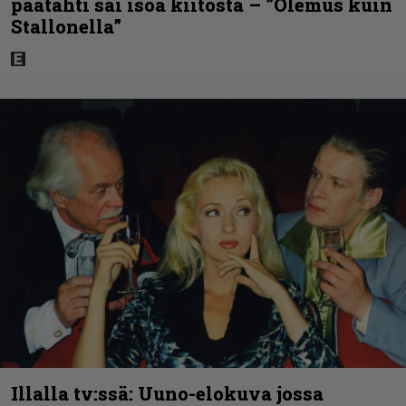
päätähti sai isoa kiitosta – ”Olemus kuin
Stallonella”
Illalla tv:ssä: Uuno-elokuva jossa