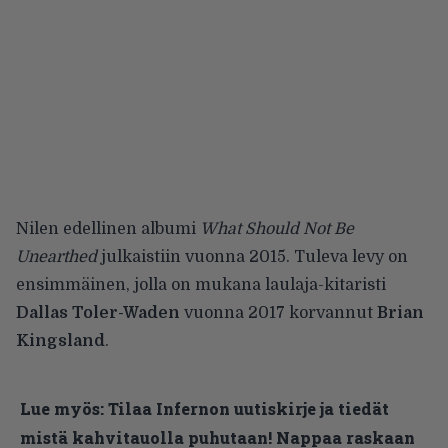
Nilen edellinen albumi
What Should Not Be
Unearthed
julkaistiin vuonna 2015. Tuleva levy on
ensimmäinen, jolla on mukana laulaja-kitaristi
Dallas Toler-Waden
vuonna 2017 korvannut
Brian
Kingsland
.
Lue myös:
Tilaa Infernon uutiskirje ja tiedät
mistä kahvitauolla puhutaan! Nappaa raskaan