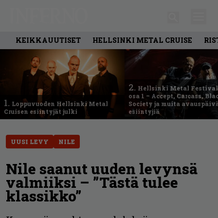
KEIKKAUUTISET
HELLSINKI METAL CRUISE
RIS
2.
Hellsinki Metal Festival
osa 1 – Accept, Carcass, Bla
1.
Loppuvuoden Hellsinki Metal
Society ja muita avauspäiv
Cruisen esiintyjät julki
esiintyjiä
UUSI LEVY
NILE
Nile saanut uuden levynsä
valmiiksi – ”Tästä tulee
klassikko”