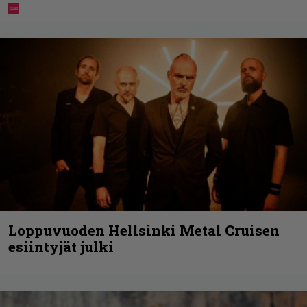
Loppuvuoden Hellsinki Metal Cruisen
esiintyjät julki