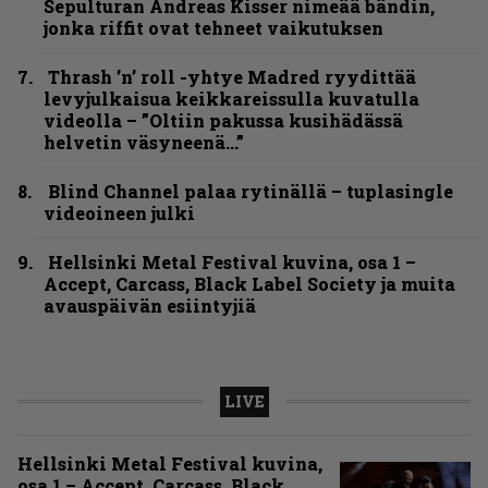
Sepulturan Andreas Kisser nimeää bändin,
jonka riffit ovat tehneet vaikutuksen
Thrash ’n’ roll -yhtye Madred ryydittää
levyjulkaisua keikkareissulla kuvatulla
videolla – ”Oltiin pakussa kusihädässä
helvetin väsyneenä…”
Blind Channel palaa rytinällä – tuplasingle
videoineen julki
Hellsinki Metal Festival kuvina, osa 1 –
Accept, Carcass, Black Label Society ja muita
avauspäivän esiintyjiä
LIVE
Hellsinki Metal Festival kuvina,
osa 1 – Accept, Carcass, Black