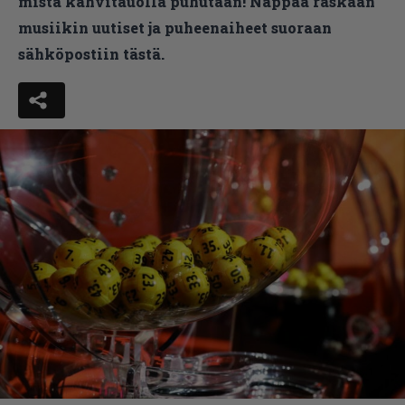
mistä kahvitauolla puhutaan! Nappaa raskaan
musiikin uutiset ja puheenaiheet suoraan
sähköpostiin tästä.