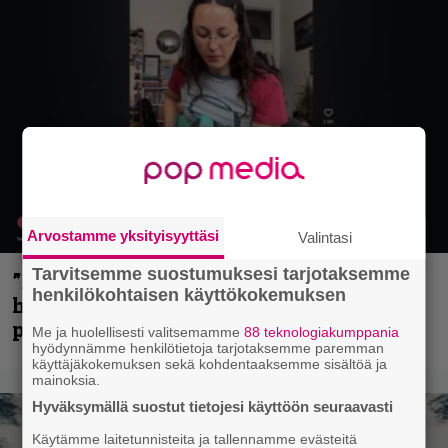
Arvostamme yksityisyyttäsi
Valintasi
Tarvitsemme suostumuksesi tarjotaksemme
”Mitalini näyttää ihan plektralta” –
henkilökohtaisen käyttökokemuksen
huippu-uimari jamittelee Megadethiä
palkinnollaan
Me ja huolellisesti valitsemamme
88 teknologiakumppania
hyödynnämme henkilötietoja tarjotaksemme paremman
käyttäjäkokemuksen sekä kohdentaaksemme sisältöä ja
mainoksia.
Hyväksymällä suostut tietojesi käyttöön seuraavasti
Käytämme laitetunnisteita ja tallennamme evästeitä