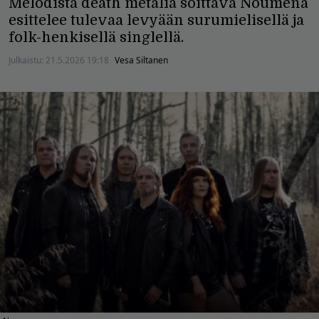
Melodista death metalia soittava Noumena
esittelee tulevaa levyään surumielisellä ja
folk-henkisellä singlellä.
Julkaistu:
21.5.2026 19:18
Vesa Siltanen