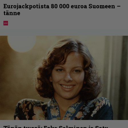
Eurojackpotista 80 000 euroa Suomeen –
tänne
Tänän tv:ssä: Esko Salminen ja Satu