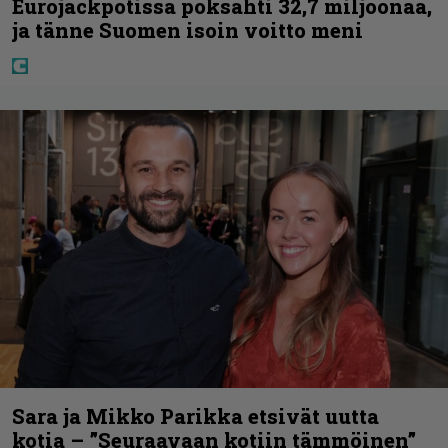
Eurojackpotissa poksahti 32,7 miljoonaa,
ja tänne Suomen isoin voitto meni
Sara ja Mikko Parikka etsivät uutta
kotia – ”Seuraavaan kotiin tämmöinen”