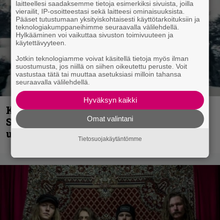
laitteellesi saadaksemme tietoja esimerkiksi sivuista, joilla
vierailit, IP-osoitteestasi sekä laitteesi ominaisuuksista.
Pääset tutustumaan yksityiskohtaisesti käyttötarkoituksiin ja
teknologiakumppaneihimme seuraavalla välilehdellä.
Hylkääminen voi vaikuttaa sivuston toimivuuteen ja
käytettävyyteen.
Jotkin teknologiamme voivat käsitellä tietoja myös ilman
suostumusta, jos niillä on siihen oikeutettu peruste. Voit
vastustaa tätä tai muuttaa asetuksiasi milloin tahansa
seuraavalla välilehdellä.
Hyväksyn kaikki
Kunnianosoitus hyiselle Pohjolalle –
Omat valintani
Shining hyppäsi keskelle kinoksia
uudella videollaan
Tietosuojakäytäntömme