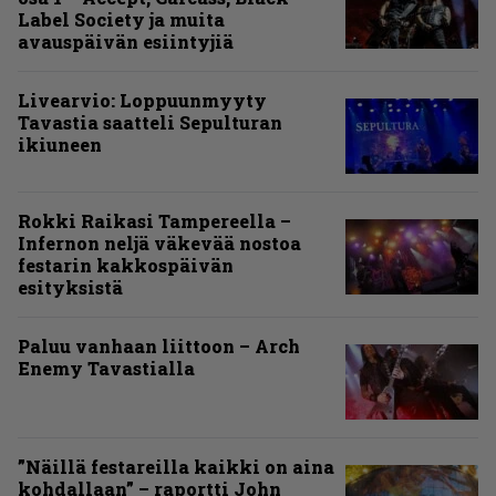
Label Society ja muita
avauspäivän esiintyjiä
Livearvio: Loppuunmyyty
Tavastia saatteli Sepulturan
ikiuneen
Rokki Raikasi Tampereella –
Infernon neljä väkevää nostoa
festarin kakkospäivän
esityksistä
Paluu vanhaan liittoon – Arch
Enemy Tavastialla
”Näillä festareilla kaikki on aina
kohdallaan” – raportti John