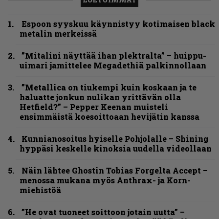
Espoon syyskuu käynnistyy kotimaisen black
metalin merkeissä
”Mitalini näyttää ihan plektralta” – huippu-
uimari jamittelee Megadethiä palkinnollaan
”Metallica on tiukempi kuin koskaan ja te
haluatte jonkun nulikan yrittävän olla
Hetfield?” – Pepper Keenan muisteli
ensimmäistä koesoittoaan hevijätin kanssa
Kunnianosoitus hyiselle Pohjolalle – Shining
hyppäsi keskelle kinoksia uudella videollaan
Näin lähtee Ghostin Tobias Forgelta Accept –
menossa mukana myös Anthrax- ja Korn-
miehistöä
”He ovat tuoneet soittoon jotain uutta” –