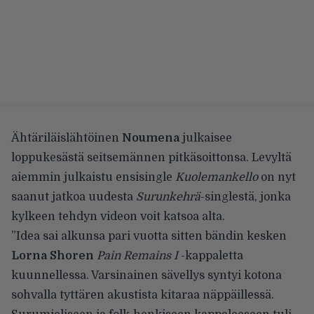
Ähtäriläislähtöinen
Noumena
julkaisee
loppukesästä seitsemännen pitkäsoittonsa. Levyltä
aiemmin julkaistu
ensisingle
Kuolemankello
on nyt
saanut jatkoa uudesta
Surunkehrä
-singlestä, jonka
kylkeen tehdyn videon voit katsoa alta.
”Idea sai alkunsa pari vuotta sitten bändin kesken
Lorna Shoren
Pain Remains I
-kappaletta
kuunnellessa. Varsinainen sävellys syntyi kotona
sohvalla tyttären akustista kitaraa näppäillessä.