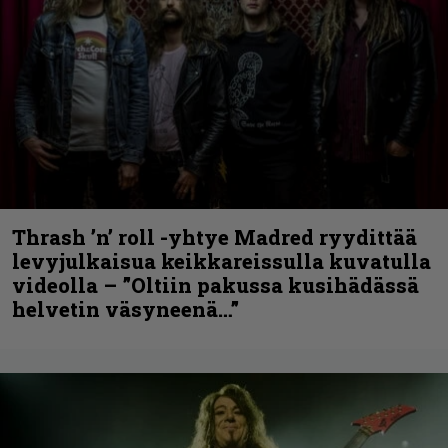
Thrash ’n’ roll -yhtye Madred ryydittää
levyjulkaisua keikkareissulla kuvatulla
videolla – ”Oltiin pakussa kusihädässä
helvetin väsyneenä…”