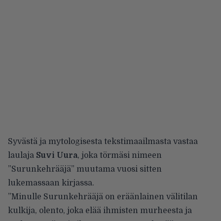
Syvästä ja mytologisesta tekstimaailmasta vastaa
laulaja
Suvi Uura
, joka törmäsi nimeen
”Surunkehrääjä” muutama vuosi sitten
lukemassaan kirjassa.
”Minulle Surunkehrääjä on eräänlainen välitilan
kulkija, olento, joka elää ihmisten murheesta ja