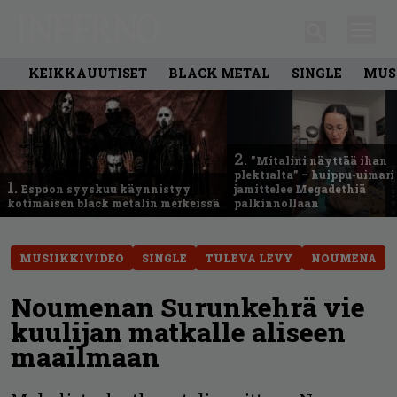
KEIKKAUUTISET
BLACK METAL
SINGLE
MUS
2.
”Mitalini näyttää ihan
plektralta” – huippu-uimari
1.
Espoon syyskuu käynnistyy
jamittelee Megadethiä
kotimaisen black metalin merkeissä
palkinnollaan
MUSIIKKIVIDEO
SINGLE
TULEVA LEVY
NOUMENA
Noumenan Surunkehrä vie
kuulijan matkalle aliseen
maailmaan