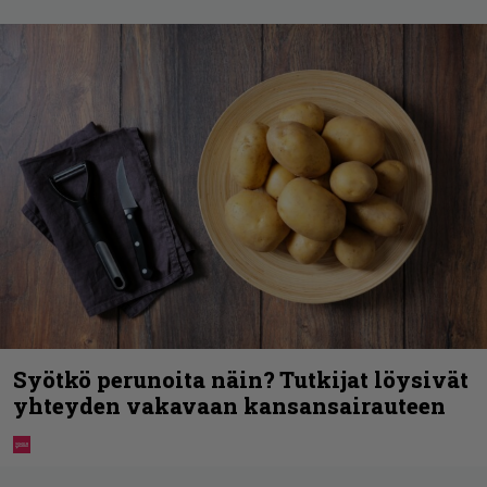
Syötkö perunoita näin? Tutkijat löysivät
yhteyden vakavaan kansansairauteen