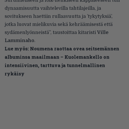
Surumieliseen ja folk-henkiseen kappaleeseen tuli
dynaamisuutta vaihtelevilla tahtilajeilla, ja
sovitukseen haettiin rullaavuutta ja ’tykytyksiä’,
jotka luovat mielikuvia sekä kehräämisestä että
sydämenlyönneistä”, taustoittaa kitaristi
Ville
Lamminaho
.
Lue myös:
Noumena raottaa ovea seitsemännen
albuminsa maailmaan – Kuolemankello on
intensiivinen, tarttuva ja tunnelmallinen
rykäisy