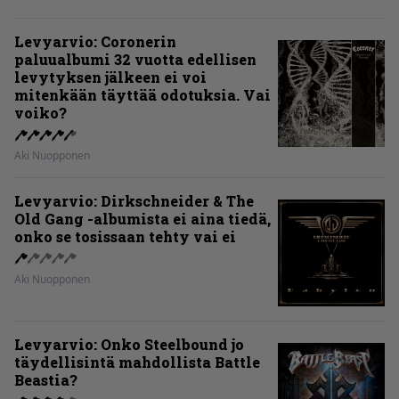
Levyarvio: Coronerin
paluualbumi 32 vuotta edellisen
levytyksen jälkeen ei voi
mitenkään täyttää odotuksia. Vai
voiko?
Aki Nuopponen
Levyarvio: Dirkschneider & The
Old Gang -albumista ei aina tiedä,
onko se tosissaan tehty vai ei
Aki Nuopponen
Levyarvio: Onko Steelbound jo
täydellisintä mahdollista Battle
Beastia?