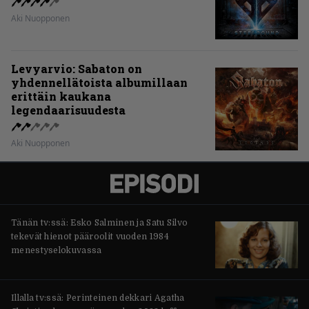
Aki Nuopponen
Levyarvio: Sabaton on
yhdennellätoista albumillaan
erittäin kaukana
legendaarisuudesta
Aki Nuopponen
Tänän tv:ssä: Esko Salminen ja Satu Silvo
tekevät hienot pääroolit vuoden 1984
menestyselokuvassa
Illalla tv:ssä: Perinteinen dekkari Agatha