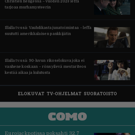
Christien hengessä – vuoden 2023 leffa
tarjoaa murhamysteerin
Illalla tv:ssä: Vauhdikasta junatoimintaa – leffa
suututti amerikkalaisen pankkijätin
Illalla tv:ssä: 90-luvun rikoselokuva joka ei
vanhene koskaan – rönsyilevä mestariteos
kestää aikaa ja kulutusta
ELOKUVAT
TV-OHJELMAT
SUORATOISTO
Eurojackpotissa poksahti 32,7