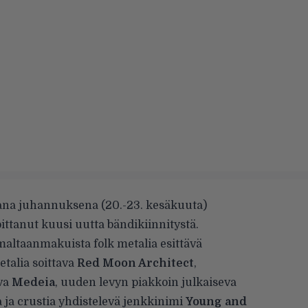
na juhannuksena (20.-23. kesäkuuta)
ttanut kuusi uutta bändikiinnitystä.
maltaanmakuista folk metalia esittävä
talia soittava
Red Moon Architect
,
va
Medeia
, uuden levyn piakkoin julkaiseva
ia ja crustia yhdistelevä jenkkinimi
Young and