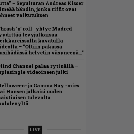
utta” – Sepulturan Andreas Kisser
imeää bändin, jonka riffit ovat
ehneet vaikutuksen
hrash ’n’ roll -yhtye Madred
yydittää levyjulkaisua
eikkareissulla kuvatulla
ideolla – ”Oltiin pakussa
usihädässä helvetin väsyneenä…”
lind Channel palaa rytinällä –
uplasingle videoineen julki
Helloween- ja Gamma Ray -mies
ai Hansen julkaisi uuden
aistiaisen tulevalta
oololevyltä
LIVE