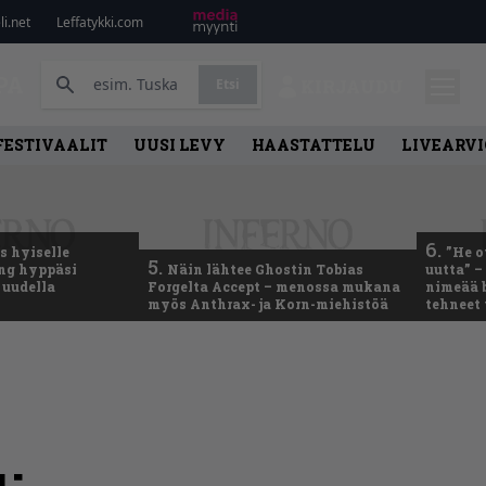
i.net
Leffatykki.com
PA
Etsi
KIRJAUDU
FESTIVAALIT
UUSI LEVY
HAASTATTELU
LIVEARVI
6.
 hyiselle
”He o
5.
ing hyppäsi
Näin lähtee Ghostin Tobias
uutta” –
 uudella
Forgelta Accept – menossa mukana
nimeää b
myös Anthrax- ja Korn-miehistöä
tehneet