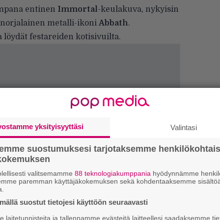
impana entinen
Immortal
-keulakuva, nykyisin
norjalainen metalli-ikoni
Abbath
.
 löydät
festareiden kotisivuilta.
vostamme yksityisyyttäsi
Valintasi
semme suostumuksesi tarjotaksemme henkilökohtai
ökokemuksen
lellisesti valitsemamme
88 teknologiakumppania
hyödynnämme henkilö
k
semme paremman käyttäjäkokemuksen sekä kohdentaaksemme sisältöä
m
a.
ällä suostut tietojesi käyttöön seuraavasti
”
p
laitetunnisteita ja tallennamme evästeitä laitteellesi saadaksemme tie