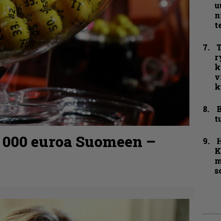
u
n
t
T
r
k
v
k
B
t
0 000 euroa Suomeen –
K
m
s