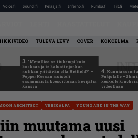
Voice.fi
Soundi.fi
Pelaaja.fi
Inferno.fi
Rumba.fi
Tilt.fi
Metel
ARVIOT
LEHTI
HAASTATTELUT
KAUP
IIKKIVIDEO
TULEVA LEVY
COVER
KOKOELMA
3.
”Metallica on tiukempi kuin
koskaan ja te haluatte jonkun
4.
nulikan yrittävän olla Hetfield?” –
Kunnianosoitus
Pepper Keenan muisteli
Pohjolalle – Shin
ensimmäistä koesoittoaan hevijätin
keskelle kinoksia
kanssa
videollaan
 MOON ARCHITECT
VERIKALPA
YOUNG AND IN THE WAY
in muutama uusi