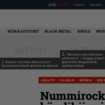
Como.fi
Episodi.fi
ETUSIVU
UUTISET
LEVY
KEIKKAUUTISET
BLACK METAL
SINGLE
MUS
2.
”Mitalini näyttää ihan
plektralta” – huippu-uimari
1.
Espoon syyskuu käynnistyy
jamittelee Megadethiä
kotimaisen black metalin merkeissä
palkinnollaan
ABBATH
KALMAH
MEDEIA
RED
Nummirocki