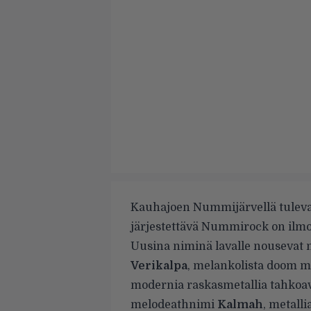
Kauhajoen Nummijärvellä tuleva
järjestettävä Nummirock on ilmoi
Uusina niminä lavalle nousevat 
Verikalpa
, melankolista doom me
modernia raskasmetallia tahkoa
melodeathnimi
Kalmah
, metall