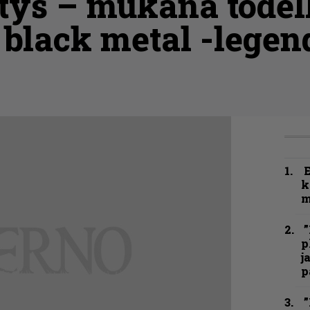
tys – mukana todel
 black metal -legen
k
m
”
p
j
p
”