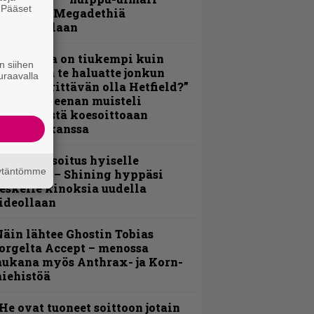
. Pääset
amittelee Megadethiä
e
alkinnollaan
Metallica on tiukempi kuin
n siihen
oskaan ja te haluatte jonkun
uraavalla
ulikan yrittävän olla Hetfield?”
 Pepper Keenan muisteli
nsimmäistä koesoittoaan
evijätin kanssa
unnianosoitus hyiselle
äytäntömme
ohjolalle – Shining hyppäsi
eskelle kinoksia uudella
ideollaan
äin lähtee Ghostin Tobias
orgelta Accept – menossa
ukana myös Anthrax- ja Korn-
iehistöä
He ovat tuoneet soittoon jotain