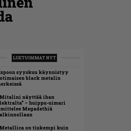
linen
da
LUETUIMMAT NYT
Espoon syyskuu käynnistyy
otimaisen black metalin
erkeissä
Mitalini näyttää ihan
lektralta” – huippu-uimari
amittelee Megadethiä
alkinnollaan
Metallica on tiukempi kuin