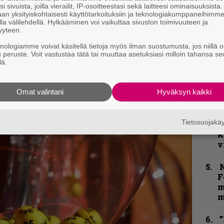
i sivuista, joilla vierailit, IP-osoitteestasi sekä laitteesi ominaisuuksista
j
an yksityiskohtaisesti käyttötarkoituksiin ja teknologiakumppaneihimm
p
la välilehdellä. Hylkääminen voi vaikuttaa sivuston toimivuuteen ja
yyteen.
”
knologiamme voivat käsitellä tietoja myös ilman suostumusta, jos niillä o
k
u peruste. Voit vastustaa tätä tai muuttaa asetuksiasi milloin tahansa se
kirje ja tiedät mistä kahvitauolla puhutaan!
n
lä.
–
et ja puheenaiheet suoraan sähköpostiin
e
h
Omat valintani
Hyväksyn kaikki
K
Tietosuojak
P
k
v
N
F
m
m
”