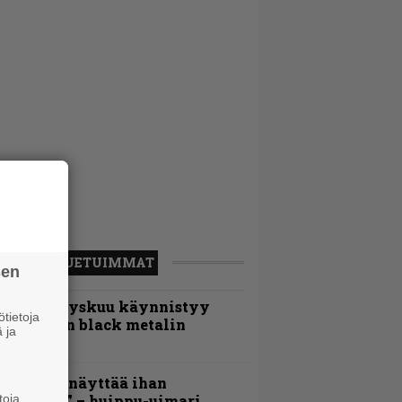
LUETUIMMAT
sen
Espoon syyskuu käynnistyy
tietoja
otimaisen black metalin
 ja
erkeissä
Mitalini näyttää ihan
lektralta” – huippu-uimari
toja