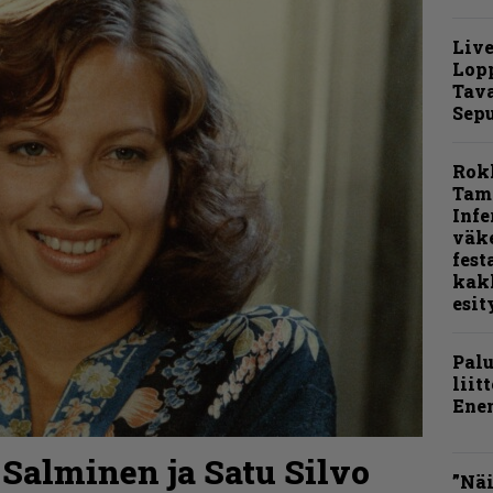
Live
Lop
Tava
Sepu
Rok
Tamp
Infe
väk
fest
kak
esit
Pal
liit
Ene
 Salminen ja Satu Silvo
”Näi