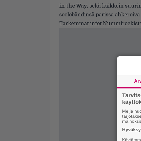
in the Way,
sekä kaikkein suur
soolobändinsä parissa ahkeroiva 
Tarkemmat infot Nummirockista
Ar
Tarvit
käytt
Me ja huo
tarjotak
mainoksi
Hyväksym
Käytämme 