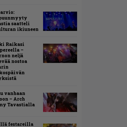
arvio:
puunmyyty
stia saatteli
lturan ikiuneen
ki Raikasi
ereella –
rnon neljä
evää nostoa
arin
kospäivän
yksistä
uu vanhaan
toon – Arch
my Tavastialla
llä festareilla