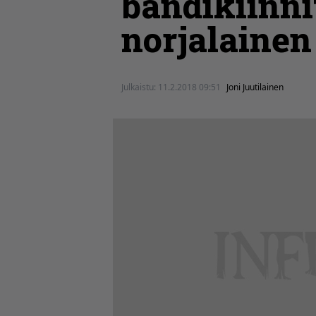
bändikiinni
norjalainen
Julkaistu:
11.2.2018 09:51
Joni Juutilainen