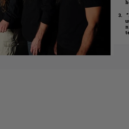
h
”
u
n
t