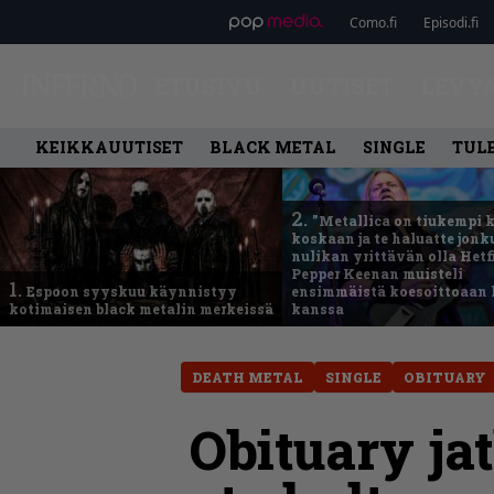
Como.fi
Episodi.fi
ETUSIVU
UUTISET
LEVY
KEIKKAUUTISET
BLACK METAL
SINGLE
TUL
2.
”Metallica on tiukempi 
koskaan ja te haluatte jonk
nulikan yrittävän olla Hetfi
Pepper Keenan muisteli
1.
Espoon syyskuu käynnistyy
ensimmäistä koesoittoaan 
kotimaisen black metalin merkeissä
kanssa
DEATH METAL
SINGLE
OBITUARY
Obituary ja