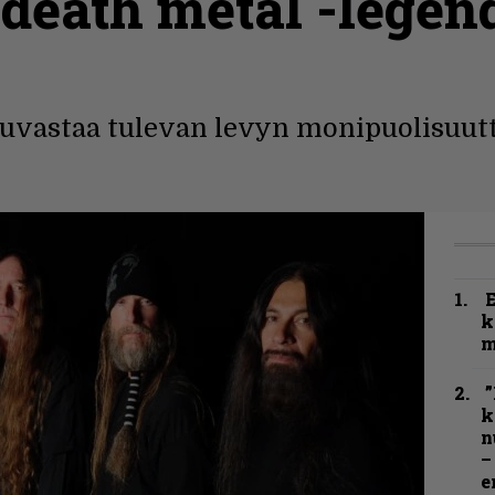
 death metal -legen
kuvastaa tulevan levyn monipuolisuutt
k
m
”
k
n
–
e