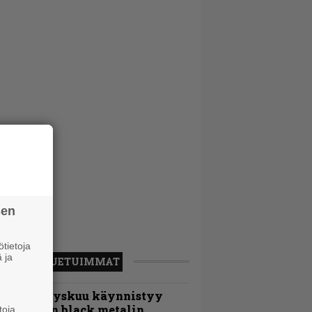
sen
tietoja
 ja
LUETUIMMAT
Espoon syyskuu käynnistyy
otimaisen black metalin
toja