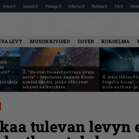
Voice.fi
Soundi.fi
Pelaaja.fi
Inferno.fi
Rumba.fi
Tilt.fi
Metel
ARVIOT
LEHTI
HAASTATTELUT
KAUP
EVA LEVY
MUSIIKKIVIDEO
COVER
KOKOELMA
kuin
un
3.
eld?” –
”He ovat tuoneet soittoon jotain
4.
uutta” – Sepulturan Andreas Kisser
Näin lähtee Gh
hevijätin
nimeää bändin, jonka riffit ovat
Forgelta Accept 
tehneet vaikutuksen
myös Anthrax- ja
tkaa tulevan levyn e