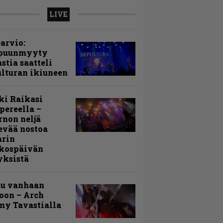
LIVE
arvio:
puunmyyty
stia saatteli
lturan ikiuneen
ki Raikasi
ereella –
rnon neljä
evää nostoa
arin
kospäivän
yksistä
uu vanhaan
toon – Arch
my Tavastialla