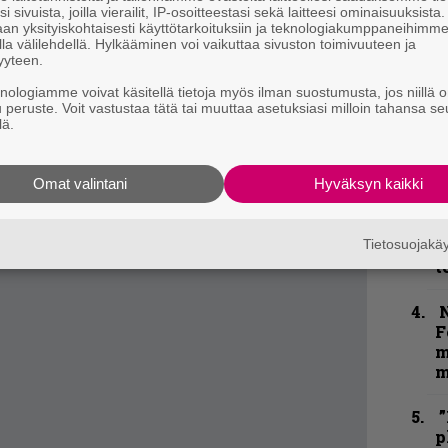
i sivuista, joilla vierailit, IP-osoitteestasi sekä laitteesi ominaisuuksista
m
an yksityiskohtaisesti käyttötarkoituksiin ja teknologiakumppaneihimm
la välilehdellä. Hylkääminen voi vaikuttaa sivuston toimivuuteen ja
”
yyteen.
Kenin
biisinkirjoituskykyä yhdessä
Donaldin
k
knologiamme voivat käsitellä tietoja myös ilman suostumusta, jos niillä o
n
oman lisämausteensa
Dying of Everything
ille,
u peruste. Voit vastustaa tätä tai muuttaa asetuksiasi milloin tahansa se
–
lä.
t pääsevät kuulemaan sen!”
e
reinta jäsentä
Kenny Andrewsia,
joka astui
h
Omat valintani
Hyväksyn kaikki
.
”
loittaneen yhtyeen perustajiin kuuluva
u
Tietosuojak
n
t
N
F
m
m
”
p