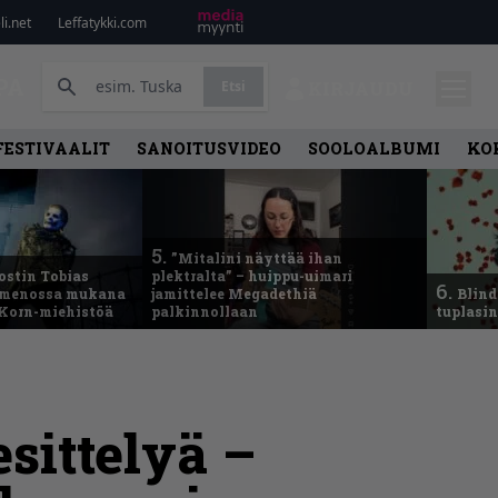
i.net
Leffatykki.com
PA
Etsi
KIRJAUDU
FESTIVAALIT
SANOITUSVIDEO
SOOLOALBUMI
KO
5.
”Mitalini näyttää ihan
ostin Tobias
plektralta” – huippu-uimari
6.
– menossa mukana
jamittelee Megadethiä
Blind
 Korn-miehistöä
palkinnollaan
tuplasin
sittelyä –