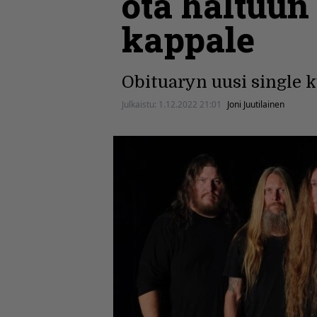
ota haltuun
kappale
Obituaryn uusi single 
Julkaistu:
1.12.2022 21:01
Joni Juutilainen