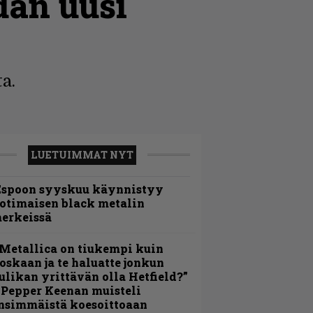
dan uusi
a.
LUETUIMMAT NYT
Espoon syyskuu käynnistyy
otimaisen black metalin
erkeissä
Metallica on tiukempi kuin
oskaan ja te haluatte jonkun
ulikan yrittävän olla Hetfield?”
 Pepper Keenan muisteli
nsimmäistä koesoittoaan