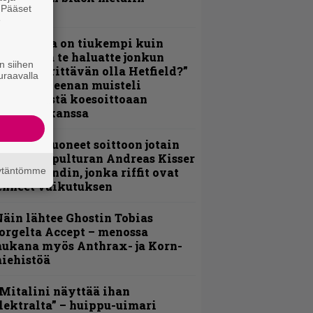
. Pääset
erkeissä
e
Metallica on tiukempi kuin
oskaan ja te haluatte jonkun
n siihen
ulikan yrittävän olla Hetfield?”
uraavalla
 Pepper Keenan muisteli
nsimmäistä koesoittoaan
evijätin kanssa
He ovat tuoneet soittoon jotain
utta” – Sepulturan Andreas Kisser
äytäntömme
imeää bändin, jonka riffit ovat
ehneet vaikutuksen
äin lähtee Ghostin Tobias
orgelta Accept – menossa
ukana myös Anthrax- ja Korn-
iehistöä
Mitalini näyttää ihan
lektralta” – huippu-uimari