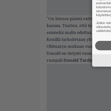
esimerkiks
tutustuma
seuraaval
käytettäv
”On hienoa päästä esittelemään
Jotkin te
kanssa. Tuntuu, että tämä tuo 
oikeutett
välilehdel
emmekä malta odottaa, että fani
Kenillä tarkoitetaan yhtyeen tuo
Obituaryn mukaan vuonna 2012
Donald on tietysti vuonna 1988 a
rumpali
Donald Tardy
.