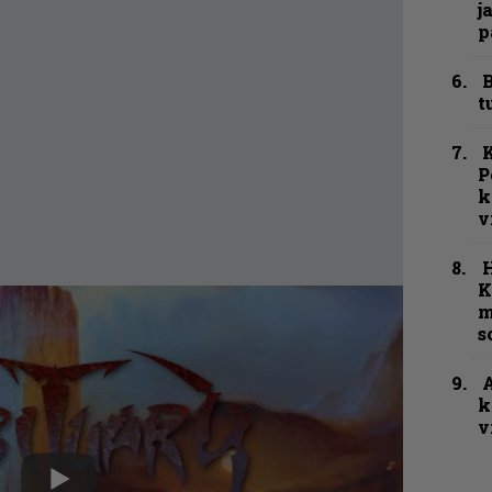
j
p
B
t
K
P
k
v
K
m
s
A
k
v