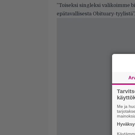
”Toiseksi singleksi valikoimme bi
epätavallisesta Obituary-tyylistä”
Ar
Tarvit
käytt
Me ja huo
tarjotak
mainoksi
Hyväksym
Käytämme 