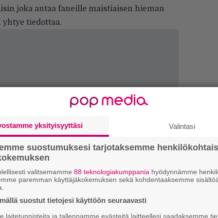
isin joka antaa faneille maistiaisen hieman
, yhtye tiedottaa.
vostamme yksityisyyttäsi
Valintasi
semme suostumuksesi tarjotaksemme henkilökohtai
ökokemuksen
lellisesti valitsemamme
88 teknologiakumppania
hyödynnämme henkilö
semme paremman käyttäjäkokemuksen sekä kohdentaaksemme sisältöä
a.
ällä suostut tietojesi käyttöön seuraavasti
k
laitetunnisteita ja tallennamme evästeitä laitteellesi saadaksemme tie