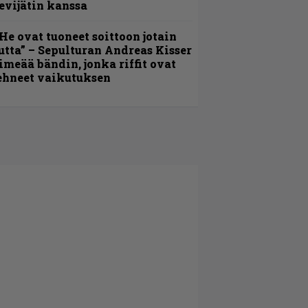
evijätin kanssa
He ovat tuoneet soittoon jotain
utta” – Sepulturan Andreas Kisser
imeää bändin, jonka riffit ovat
ehneet vaikutuksen