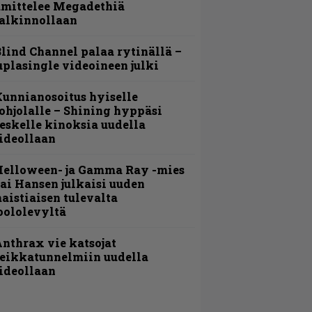
amittelee Megadethiä
alkinnollaan
lind Channel palaa rytinällä –
uplasingle videoineen julki
unnianosoitus hyiselle
ohjolalle – Shining hyppäsi
eskelle kinoksia uudella
ideollaan
Helloween- ja Gamma Ray -mies
ai Hansen julkaisi uuden
aistiaisen tulevalta
oololevyltä
nthrax vie katsojat
eikkatunnelmiin uudella
ideollaan