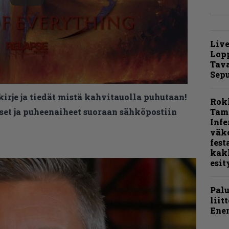
Live
Lop
Tava
Sepu
kirje ja tiedät mistä kahvitauolla puhutaan!
Rok
Tamp
et ja puheenaiheet suoraan sähköpostiin
Infe
väk
fest
kak
esit
Pal
liit
Ene