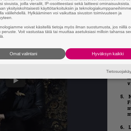
i sivuista, joilla vierailit, IP-osoitteestasi sekä laitteesi ominaisuuksista
an yksityiskohtaisesti käyttötarkoituksiin ja teknologiakumppaneihimm
la välilehdellä. Hylkääminen voi vaikuttaa sivuston toimivuuteen ja
k
yyteen.
m
knologiamme voivat käsitellä tietoja myös ilman suostumusta, jos niillä o
u peruste. Voit vastustaa tätä tai muuttaa asetuksiasi milloin tahansa se
”
lä.
p
j
p
Omat valintani
Hyväksyn kaikki
K
P
Tietosuojak
k
v
N
F
m
m