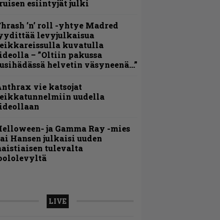
ruisen esiintyjät julki
hrash ’n’ roll -yhtye Madred
yydittää levyjulkaisua
eikkareissulla kuvatulla
ideolla – ”Oltiin pakussa
usihädässä helvetin väsyneenä…”
nthrax vie katsojat
eikkatunnelmiin uudella
ideollaan
Helloween- ja Gamma Ray -mies
ai Hansen julkaisi uuden
aistiaisen tulevalta
oololevyltä
LIVE