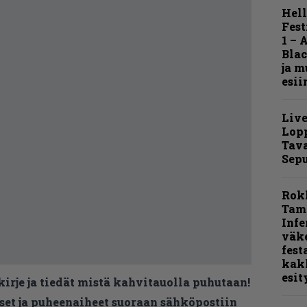
Hell
Fest
1 – 
Blac
ja m
esii
Live
Lop
Tava
Sepu
Rok
Tamp
Infe
väk
fest
kak
esit
kirje ja tiedät mistä kahvitauolla puhutaan!
et ja puheenaiheet suoraan sähköpostiin