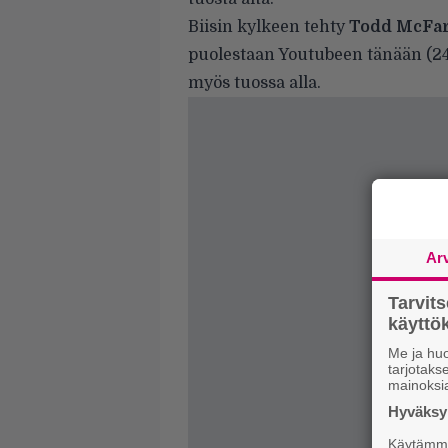
Biisin kylkeen tehty
Todd McFa
puolestaan Youtubeen tänään (24.6
myös tuossa alla.
Ar
Tarvit
käytt
Me ja huo
tarjotak
mainoksi
Hyväksym
Käytämme 