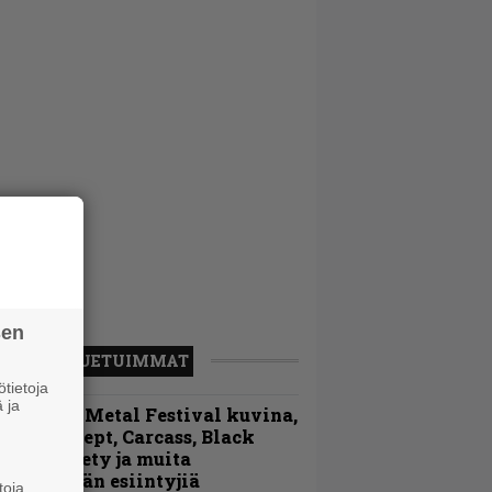
sen
LUETUIMMAT
tietoja
 ja
ellsinki Metal Festival kuvina,
sa 1 – Accept, Carcass, Black
abel Society ja muita
vauspäivän esiintyjiä
toja