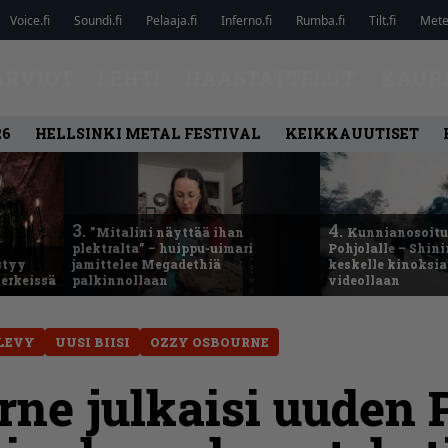
Voice.fi
Soundi.fi
Pelaaja.fi
Inferno.fi
Rumba.fi
Tilt.fi
Metel
ARVIOT
LEHTI
HAASTATTELUT
KAUP
26
HELLSINKI METAL FESTIVAL
KEIKKAUUTISET
3.
4.
”Mitalini näyttää ihan
Kunnianosoitus
plektralta” – huippu-uimari
Pohjolalle – Shin
styy
jamittelee Megadethiä
keskelle kinoksia
erkeissä
palkinnollaan
videollaan
LEVY
UUSI BIISI
OZZY OSBOURNE
ne julkaisi uuden 