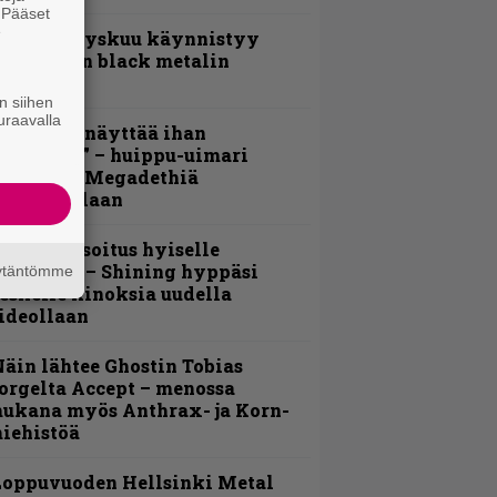
. Pääset
e
Espoon syyskuu käynnistyy
otimaisen black metalin
erkeissä
n siihen
uraavalla
Mitalini näyttää ihan
lektralta” – huippu-uimari
amittelee Megadethiä
alkinnollaan
unnianosoitus hyiselle
ohjolalle – Shining hyppäsi
äytäntömme
eskelle kinoksia uudella
ideollaan
äin lähtee Ghostin Tobias
orgelta Accept – menossa
ukana myös Anthrax- ja Korn-
iehistöä
Loppuvuoden Hellsinki Metal