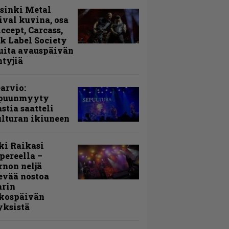
sinki Metal
ival kuvina, osa
Accept, Carcass,
k Label Society
uita avauspäivän
ntyjiä
arvio:
puunmyyty
stia saatteli
lturan ikiuneen
ki Raikasi
ereella –
rnon neljä
evää nostoa
arin
kospäivän
yksistä