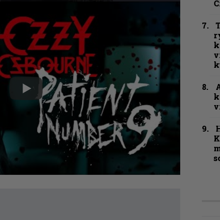
C
T
r
k
v
k
A
k
v
K
m
s