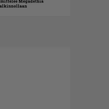
amittelee Megadethiä
alkinnollaan