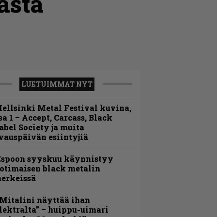
ästä
LUETUIMMAT NYT
ellsinki Metal Festival kuvina,
sa 1 – Accept, Carcass, Black
abel Society ja muita
vauspäivän esiintyjiä
Espoon syyskuu käynnistyy
otimaisen black metalin
erkeissä
Mitalini näyttää ihan
lektralta” – huippu-uimari