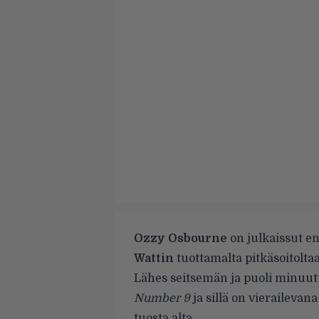
Ozzy Osbourne
on julkaissut e
Wattin
tuottamalta pitkäsoitolta
Lähes seitsemän ja puoli minuut
Number 9
ja sillä on vieraileva
tuosta alta.