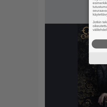
esimerkiks
tutustuma
seuraaval
käytettäv
Jotkin te
oikeutett
välilehdel