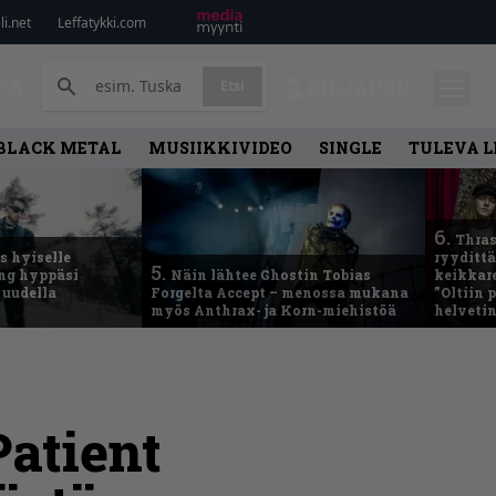
i.net
Leffatykki.com
PA
Etsi
KIRJAUDU
BLACK METAL
MUSIIKKIVIDEO
SINGLE
TULEVA 
6.
Thras
 hyiselle
ryydittä
5.
ing hyppäsi
Näin lähtee Ghostin Tobias
keikkare
 uudella
Forgelta Accept – menossa mukana
”Oltiin
myös Anthrax- ja Korn-miehistöä
helveti
Patient