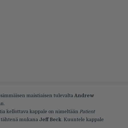
nsimmäisen maistiaisen tulevalta
Andrew
an.
tia kellottava kappale on nimeltään
Patient
na tähtenä mukana
Jeff Beck
. Kuuntele kappale