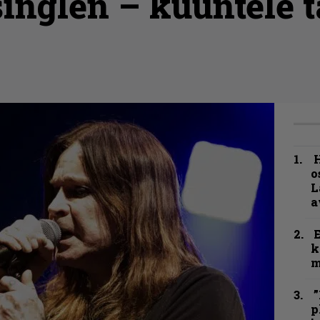
inglen – kuuntele t
H
o
L
a
k
m
”
p