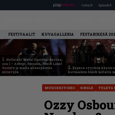
Como.fi
Episodi.fi
ETUSIVU
UUTISET
LEVY
FESTIVAALIT
KUVAGALLERIA
FESTARIKESÄ 20
1.
Hellsinki Metal Festival kuvina,
osa 1 – Accept, Carcass, Black Label
2.
Society ja muita avauspäivän
Espoon syyskuu käynni
esiintyjiä
kotimaisen black metalin m
MUSIIKKIVIDEO
SINGLE
TULEVA 
Ozzy Osbour