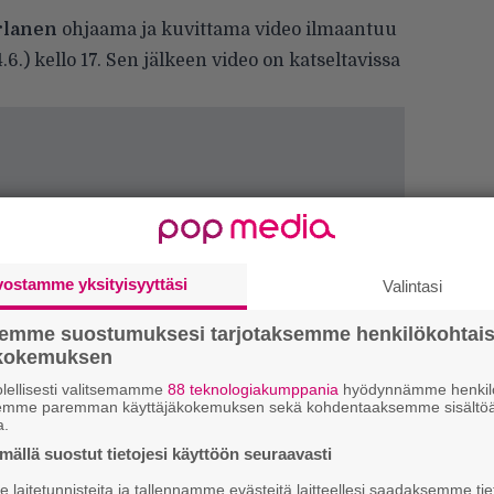
rlanen
ohjaama ja kuvittama video ilmaantuu
.) kello 17. Sen jälkeen video on katseltavissa
vostamme yksityisyyttäsi
Valintasi
semme suostumuksesi tarjotaksemme henkilökohtai
ökokemuksen
lellisesti valitsemamme
88 teknologiakumppania
hyödynnämme henkilö
semme paremman käyttäjäkokemuksen sekä kohdentaaksemme sisältöä
H
a.
o
ällä suostut tietojesi käyttöön seuraavasti
L
a
laitetunnisteita ja tallennamme evästeitä laitteellesi saadaksemme tie