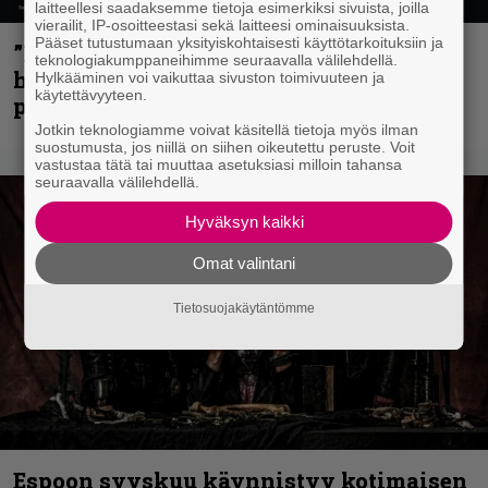
laitteellesi saadaksemme tietoja esimerkiksi sivuista, joilla
vierailit, IP-osoitteestasi sekä laitteesi ominaisuuksista.
Pääset tutustumaan yksityiskohtaisesti käyttötarkoituksiin ja
”Mitalini näyttää ihan plektralta” –
teknologiakumppaneihimme seuraavalla välilehdellä.
huippu-uimari jamittelee Megadethiä
Hylkääminen voi vaikuttaa sivuston toimivuuteen ja
käytettävyyteen.
palkinnollaan
Jotkin teknologiamme voivat käsitellä tietoja myös ilman
suostumusta, jos niillä on siihen oikeutettu peruste. Voit
vastustaa tätä tai muuttaa asetuksiasi milloin tahansa
seuraavalla välilehdellä.
Hyväksyn kaikki
Omat valintani
Tietosuojakäytäntömme
Espoon syyskuu käynnistyy kotimaisen