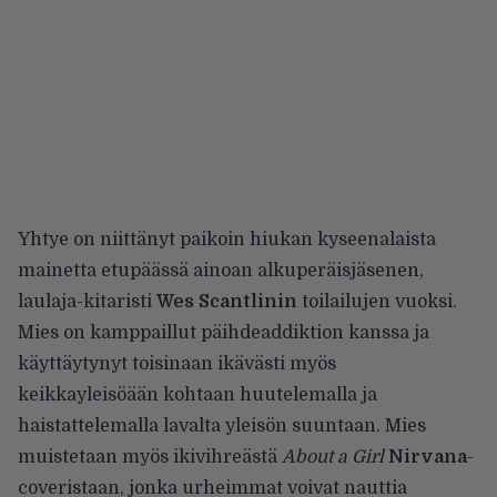
Yhtye on niittänyt paikoin hiukan kyseenalaista
mainetta etupäässä ainoan alkuperäisjäsenen,
laulaja-kitaristi
Wes Scantlinin
toilailujen vuoksi.
Mies on kamppaillut päihdeaddiktion kanssa ja
käyttäytynyt toisinaan ikävästi myös
keikkayleisöään kohtaan huutelemalla ja
haistattelemalla lavalta yleisön suuntaan. Mies
muistetaan myös ikivihreästä
About a Girl
Nirvana
-
coveristaan, jonka urheimmat voivat nauttia