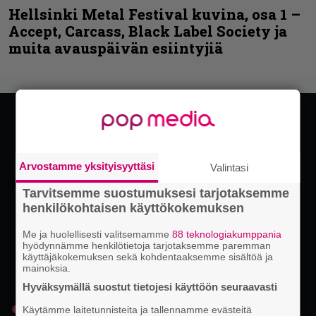
Hellsinki Metal Festival kuvina, osa 1 –
Accept, Carcass, Black Label Society ja
muita avauspäivän esiintyjiä
Arvostamme yksityisyyttäsi
Valintasi
Tarvitsemme suostumuksesi tarjotaksemme
henkilökohtaisen käyttökokemuksen
Me ja huolellisesti valitsemamme
88 teknologiakumppania
hyödynnämme henkilötietoja tarjotaksemme paremman
käyttäjäkokemuksen sekä kohdentaaksemme sisältöä ja
mainoksia.
Hyväksymällä suostut tietojesi käyttöön seuraavasti
Käytämme laitetunnisteita ja tallennamme evästeitä