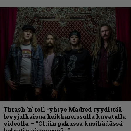
Thrash ’n’ roll -yhtye Madred ryydittää
levyjulkaisua keikkareissulla kuvatulla
videolla – ”Oltiin pakussa kusihädässä
helvetin väsyneenä…”