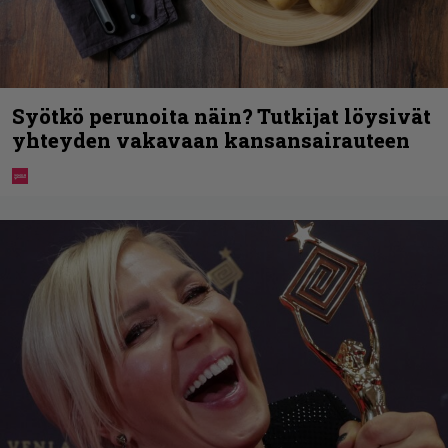
Syötkö perunoita näin? Tutkijat löysivät
yhteyden vakavaan kansansairauteen