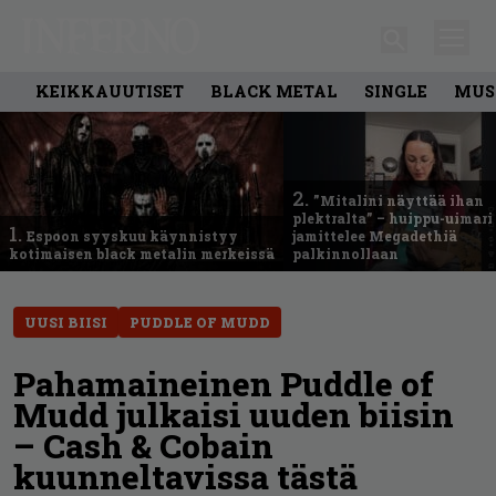
KEIKKAUUTISET
BLACK METAL
SINGLE
MUS
2.
”Mitalini näyttää ihan
plektralta” – huippu-uimari
1.
Espoon syyskuu käynnistyy
jamittelee Megadethiä
kotimaisen black metalin merkeissä
palkinnollaan
UUSI BIISI
PUDDLE OF MUDD
Pahamaineinen Puddle of
Mudd julkaisi uuden biisin
– Cash & Cobain
kuunneltavissa tästä