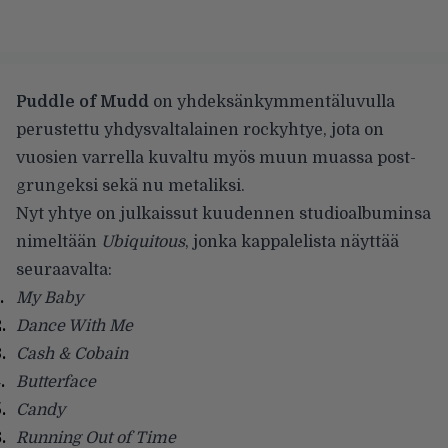
Puddle of Mudd
on yhdeksänkymmentäluvulla
perustettu yhdysvaltalainen rockyhtye, jota on
vuosien varrella kuvaltu myös muun muassa post-
grungeksi sekä nu metaliksi.
Nyt yhtye on julkaissut kuudennen studioalbuminsa
nimeltään
Ubiquitous
, jonka kappalelista näyttää
seuraavalta:
My Baby
Dance With Me
Cash & Cobain
Butterface
Candy
Running Out of Time