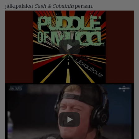
jälkipalaksi
Cash & Cobainin
perään.