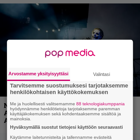
Arvostamme yksityisyyttäsi
Valintasi
Tarvitsemme suostumuksesi tarjotaksemme
henkilökohtaisen käyttökokemuksen
Me ja huolellisesti valitsemamme
88 teknologiakumppania
Näin lähtee Ghostin Tobias Forgelta
hyödynnämme henkilötietoja tarjotaksemme paremman
Accept – menossa mukana myös
käyttäjäkokemuksen sekä kohdentaaksemme sisältöä ja
mainoksia.
Anthrax- ja Korn-miehistöä
Hyväksymällä suostut tietojesi käyttöön seuraavasti
Käytämme laitetunnisteita ja tallennamme evästeitä