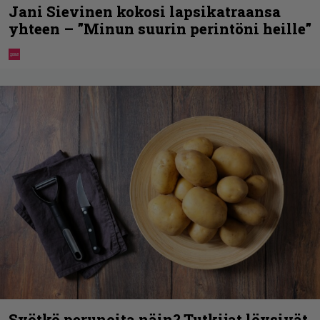
Jani Sievinen kokosi lapsikatraansa
yhteen – ”Minun suurin perintöni heille”
Syötkö perunoita näin? Tutkijat löysivät