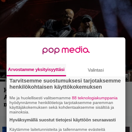
Arvostamme yksityisyyttäsi
Valintasi
Tarvitsemme suostumuksesi tarjotaksemme
henkilökohtaisen käyttökokemuksen
Hellsinki Metal Festival kuvina, osa 1 –
Accept, Carcass, Black Label Society ja
Me ja huolellisesti valitsemamme
88 teknologiakumppania
hyödynnämme henkilötietoja tarjotaksemme paremman
muita avauspäivän esiintyjiä
käyttäjäkokemuksen sekä kohdentaaksemme sisältöä ja
mainoksia.
Hyväksymällä suostut tietojesi käyttöön seuraavasti
Käytämme laitetunnisteita ja tallennamme evästeitä