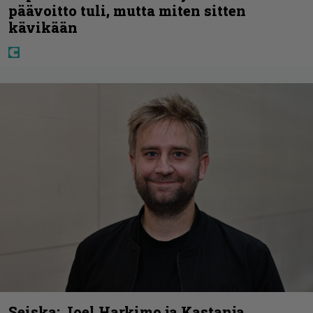
päävoitto tuli, mutta miten sitten
kävikään
Seiska: Joel Harkimo ja Kastanja