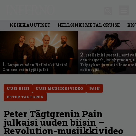
KEIKKAUUTISET
HELLSINKI METAL CRUISE
RIS
2.
Hellsinki Metal Festival
osa 2: Opeth, Misþyrming, E
1.
Loppuvuoden Hellsinki Metal
Triptykon ja muita lauanta
Cruisen esiintyjät julki
esiintyjiä
UUSI BIISI
UUSI MUSIIKKIVIDEO
PAIN
PETER TÄGTGREN
Peter Tägtgrenin Pain
julkaisi uuden biisin –
Revolution-musiikkivideo