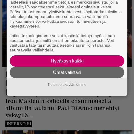
laitteellesi saadaksemme tietoja esimerkiksi sivuista, joilla
vierailit, IP-osoitteestasi sekä laitteesi ominaisuuksista.
Pääset tutustumaan yksityiskohtaisesti käyttötarkoituksiin ja
teknologiakumppaneihimme seuraavalla välilehdellä.
Hylkääminen voi vaikuttaa sivuston toimivuuteen ja
käytettävyyteen.
Jotkin teknologiamme voivat käsitellä tietoja myös ilman
suostumusta, jos niillä on siihen oikeutettu peruste. Voit
vastustaa tätä tai muuttaa asetuksiasi milloin tahansa
seuraavalla välilehdellä.
Hyväksyn kaikki
Omat valintani
Tietosuojakäytäntömme