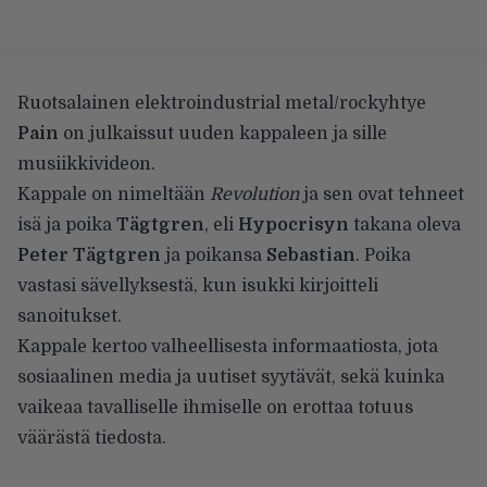
Ruotsalainen elektroindustrial metal/rockyhtye
Pain
on julkaissut uuden kappaleen ja sille
musiikkivideon.
Kappale on nimeltään
Revolution
ja sen ovat tehneet
isä ja poika
Tägtgren
, eli
Hypocrisyn
takana oleva
Peter Tägtgren
ja poikansa
Sebastian
. Poika
vastasi sävellyksestä, kun isukki kirjoitteli
sanoitukset.
Kappale kertoo valheellisesta informaatiosta, jota
sosiaalinen media ja uutiset syytävät, sekä kuinka
vaikeaa tavalliselle ihmiselle on erottaa totuus
väärästä tiedosta.