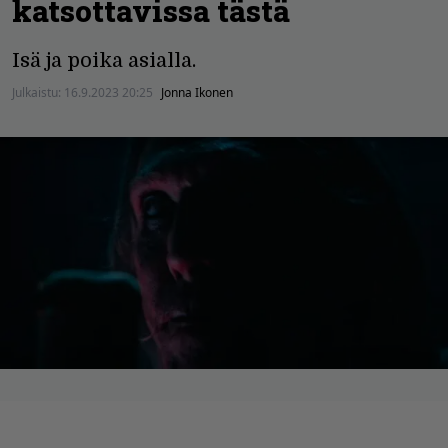
katsottavissa tästä
Isä ja poika asialla.
Julkaistu:
16.9.2023 20:25
Jonna Ikonen