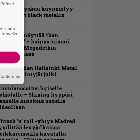
. Pääset
Espoon syyskuu käynnistyy
e
otimaisen black metalin
erkeissä
n siihen
uraavalla
Mitalini näyttää ihan
lektralta” – huippu-uimari
amittelee Megadethiä
alkinnollaan
Loppuvuoden Hellsinki Metal
ruisen esiintyjät julki
äytäntömme
unnianosoitus hyiselle
ohjolalle – Shining hyppäsi
eskelle kinoksia uudella
ideollaan
hrash ’n’ roll -yhtye Madred
yydittää levyjulkaisua
eikkareissulla kuvatulla
ideolla – ”Oltiin pakussa