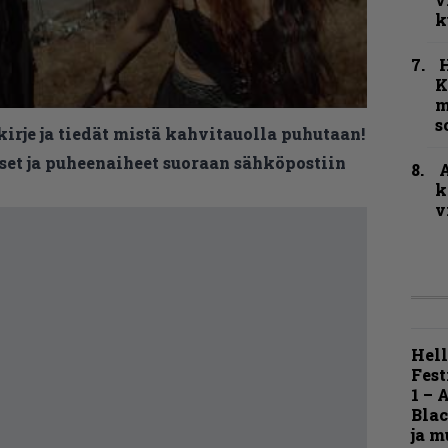
k
K
m
s
kirje ja tiedät mistä kahvitauolla puhutaan!
et ja puheenaiheet suoraan sähköpostiin
A
k
v
Hell
Fest
1 – 
Blac
ja m