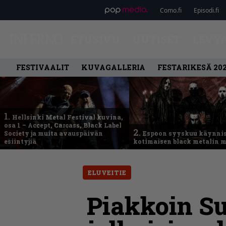
Como.fi
Episodi.fi
ETUSIVU
UUTISET
LEVY
FESTIVAALIT
KUVAGALLERIA
FESTARIKESÄ 20
1.
Hellsinki Metal Festival kuvina,
osa 1 – Accept, Carcass, Black Label
2.
Society ja muita avauspäivän
Espoon syyskuu käynni
esiintyjiä
kotimaisen black metalin m
ELUVEITIE
Piakkoin S