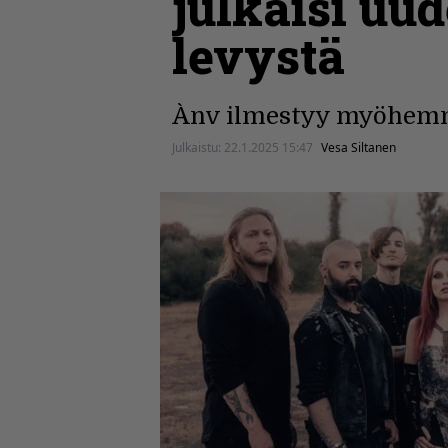
julkaisi uud
levystä
Ànv ilmestyy myöhemm
Julkaistu:
22.1.2025 15:47
Vesa Siltanen