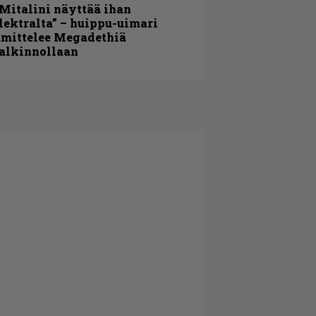
Mitalini näyttää ihan
lektralta” – huippu-uimari
amittelee Megadethiä
alkinnollaan