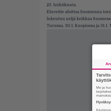
25. huhtikuuta.
Eluveitie aloittaa huomenna tor
lukeutuu neljä keikkaa Suomess
Turussa, 30.1. Kuopiossa ja 31.1.
Ar
Tarvit
käytt
Me ja huo
tarjotak
mainoksi
Hyväksym
Käytämme 