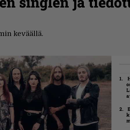
en singlen ja tiedo
in keväällä.
H
o
L
a
k
m