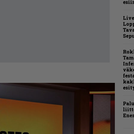
esii
Live
Lop
Tava
Sepu
Rok
Tamp
Infe
väk
fest
kak
esit
Pal
liit
Ene