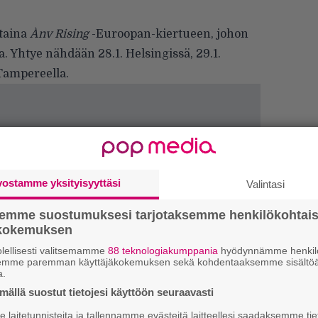
staina
Ànv Rising
-Euroopan-kiertueen, johon
a.
Yhtye nähdään
28.1. Helsingissä, 29.1.
 Tampereella.
vostamme yksityisyyttäsi
Valintasi
semme suostumuksesi tarjotaksemme henkilökohtai
ökokemuksen
lellisesti valitsemamme
88 teknologiakumppania
hyödynnämme henkilö
H
semme paremman käyttäjäkokemuksen sekä kohdentaaksemme sisältöä
a.
o
L
ällä suostut tietojesi käyttöön seuraavasti
a
laitetunnisteita ja tallennamme evästeitä laitteellesi saadaksemme tie