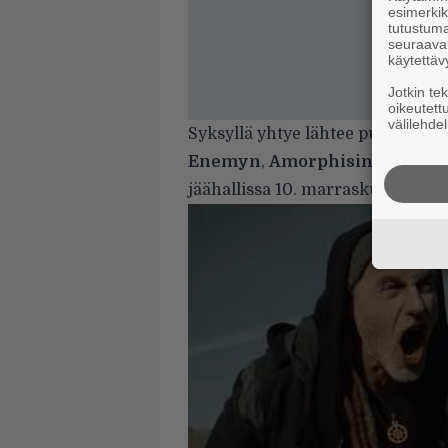
esimerkiks
tutustuma
seuraaval
käytettäv
Jotkin te
oikeutett
välilehdel
Syksyllä yhtye lähtee puolesta
Enemyn
,
Amorphisin
ja
Gatec
jäähallissa 10. marraskuuta.