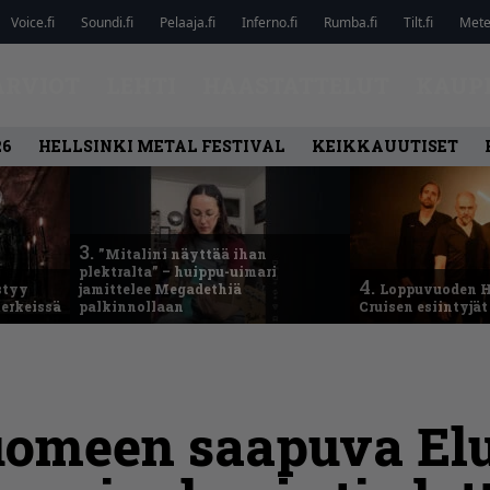
Voice.fi
Soundi.fi
Pelaaja.fi
Inferno.fi
Rumba.fi
Tilt.fi
Metel
ARVIOT
LEHTI
HAASTATTELUT
KAUP
26
HELLSINKI METAL FESTIVAL
KEIKKAUUTISET
3.
”Mitalini näyttää ihan
plektralta” – huippu-uimari
4.
styy
jamittelee Megadethiä
Loppuvuoden H
erkeissä
palkinnollaan
Cruisen esiintyjät 
uomeen saapuva Elu