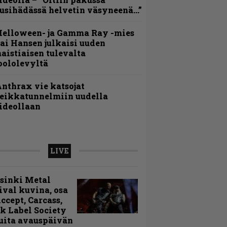
usihädässä helvetin väsyneenä…”
Helloween- ja Gamma Ray -mies
ai Hansen julkaisi uuden
aistiaisen tulevalta
oololevyltä
nthrax vie katsojat
eikkatunnelmiin uudella
ideollaan
LIVE
sinki Metal
ival kuvina, osa
Accept, Carcass,
k Label Society
uita avauspäivän