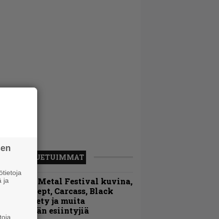
sen
LUETUIMMAT
tietoja
ellsinki Metal Festival kuvina,
 ja
sa 1 – Accept, Carcass, Black
abel Society ja muita
vauspäivän esiintyjiä
toja