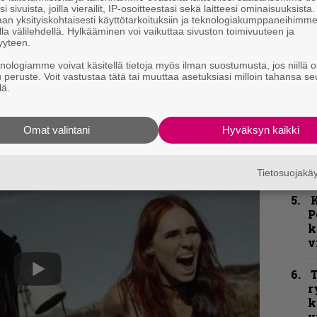
i sivuista, joilla vierailit, IP-osoitteestasi sekä laitteesi ominaisuuksista
an yksityiskohtaisesti käyttötarkoituksiin ja teknologiakumppaneihimm
la välilehdellä. Hylkääminen voi vaikuttaa sivuston toimivuuteen ja
k
yyteen.
m
knologiamme voivat käsitellä tietoja myös ilman suostumusta, jos niillä o
u peruste. Voit vastustaa tätä tai muuttaa asetuksiasi milloin tahansa se
”
lä.
p
an kiertämään Eurooppaa yhdessä
Arch
j
reeperin
kanssa.
Nelikko nähdään
Helsingin
p
Omat valintani
Hyväksyn kaikki
C
Tietosuojak
K
P
k
v
T
r
k
v