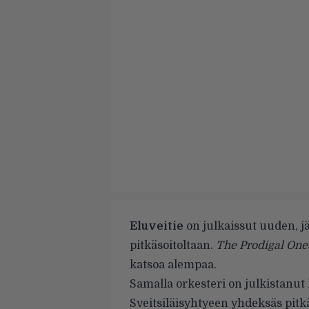
Eluveitie
on julkaissut uuden, j
pitkäsoitoltaan.
The Prodigal One
katsoa alempaa.
Samalla orkesteri on julkistanut l
Sveitsiläisyhtyeen yhdeksäs pitk