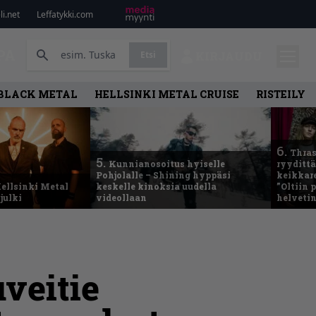
i.net
Leffatykki.com
PA
Etsi
KIRJAUDU
BLACK METAL
HELLSINKI METAL CRUISE
RISTEILY
6.
Thras
5.
Kunnianosoitus hyiselle
ryydittä
Pohjolalle – Shining hyppäsi
keikkare
ellsinki Metal
keskelle kinoksia uudella
”Oltiin
julki
videollaan
helveti
veitie