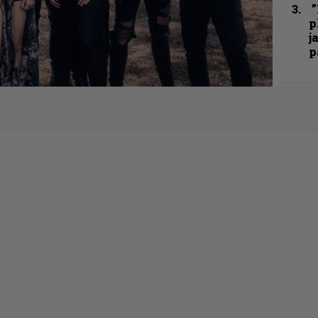
”
p
j
p