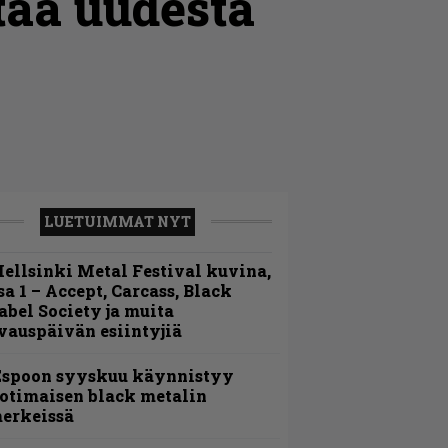
ttaa uudesta
LUETUIMMAT NYT
ellsinki Metal Festival kuvina,
sa 1 – Accept, Carcass, Black
abel Society ja muita
vauspäivän esiintyjiä
Espoon syyskuu käynnistyy
otimaisen black metalin
erkeissä