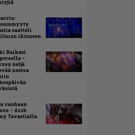
ntyjiä
arvio:
puunmyyty
stia saatteli
lturan ikiuneen
ki Raikasi
ereella –
rnon neljä
evää nostoa
arin
kospäivän
yksistä
uu vanhaan
toon – Arch
my Tavastialla