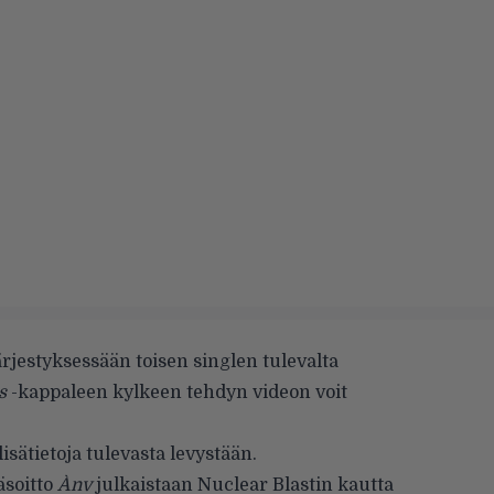
ärjestyksessään toisen singlen tulevalta
s
-kappaleen kylkeen tehdyn videon voit
isätietoja tulevasta levystään.
äsoitto
Ànv
julkaistaan Nuclear Blastin kautta