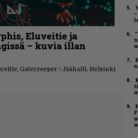
Y
–
l
his, Eluveitie ja
”
t
gissä – kuvia illan
m
B
t
itie, Gatecreeper / Jäähalli, Helsinki
t
m
N
F
m
m