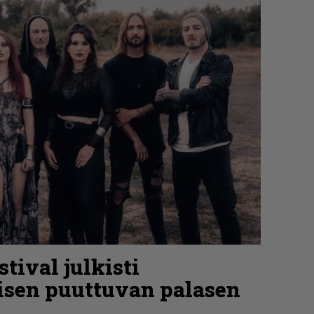
tival julkisti
isen puuttuvan palasen