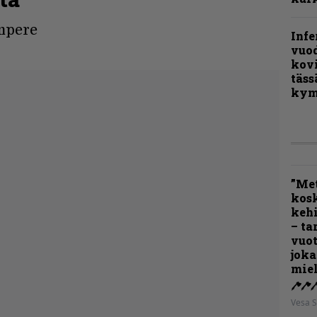
ampere
Infe
vuo
kov
täss
kym
”Met
kos
kehi
– ta
vuot
joka
miel
Vesa S