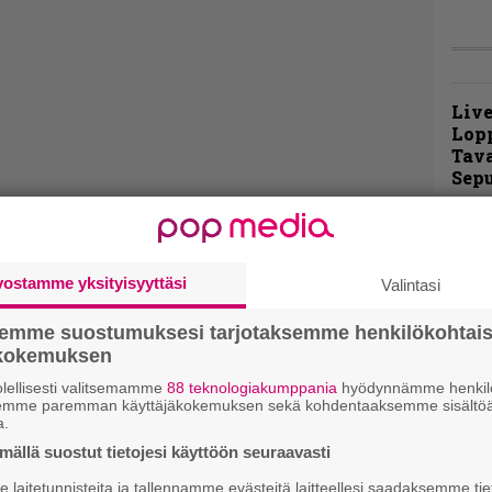
Live
Lop
Tava
Sepu
Rok
Tamp
Infe
vostamme yksityisyyttäsi
Valintasi
väk
fest
semme suostumuksesi tarjotaksemme henkilökohtai
kak
ökokemuksen
esit
lellisesti valitsemamme
88 teknologiakumppania
hyödynnämme henkilö
semme paremman käyttäjäkokemuksen sekä kohdentaaksemme sisältöä
a.
Pal
liit
ällä suostut tietojesi käyttöön seuraavasti
Ene
laitetunnisteita ja tallennamme evästeitä laitteellesi saadaksemme tie