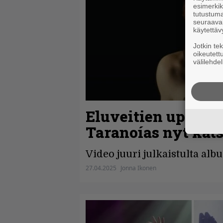
esimerkiks
tutustuma
seuraaval
käytettäv
Jotkin te
oikeutett
välilehdel
Eluveitien upouus
Taranoías nyt kats
Video juuri julkaistulta albu
27.04.2025
Jonna Ikonen