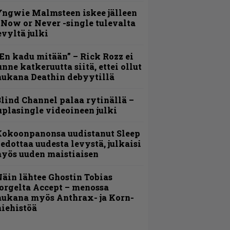
ngwie Malmsteen iskee jälleen
 Now or Never -single tulevalta
evyltä julki
En kadu mitään” – Rick Rozz ei
unne katkeruutta siitä, ettei ollut
ukana Deathin debyytillä
lind Channel palaa rytinällä –
uplasingle videoineen julki
Kokoonpanonsa uudistanut Sleep
iedottaa uudesta levystä, julkaisi
yös uuden maistiaisen
äin lähtee Ghostin Tobias
orgelta Accept – menossa
ukana myös Anthrax- ja Korn-
iehistöä