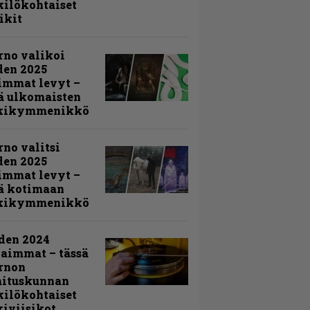
ilökohtaiset
ikit
rno valikoi
den 2025
immat levyt –
ä ulkomaisten
kikymmenikkö
rno valitsi
den 2025
immat levyt –
ä kotimaan
kikymmenikkö
den 2024
aimmat – tässä
rnon
mituskunnan
ilökohtaiset
iviisikot