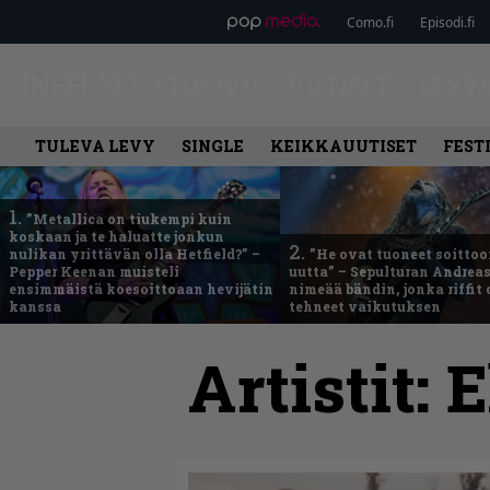
Como.fi
Episodi.fi
ETUSIVU
UUTISET
LEVY
TULEVA LEVY
SINGLE
KEIKKAUUTISET
FEST
1.
”Metallica on tiukempi kuin
koskaan ja te haluatte jonkun
2.
nulikan yrittävän olla Hetfield?” –
”He ovat tuoneet soittoo
Pepper Keenan muisteli
uutta” – Sepulturan Andreas
ensimmäistä koesoittoaan hevijätin
nimeää bändin, jonka riffit
kanssa
tehneet vaikutuksen
Artistit:
E