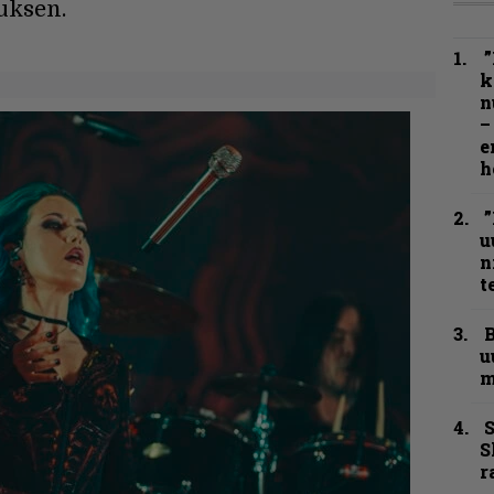
auksen.
”
k
n
–
e
h
”
u
n
t
B
u
m
S
S
r