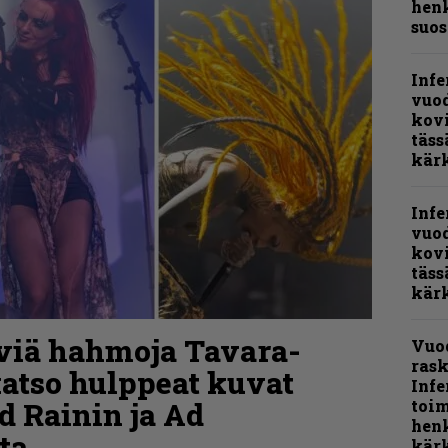
henk
suos
Infe
vuo
kov
täss
kär
Infe
vuo
kov
täss
kär
äviä hahmoja Tavara-
Vuo
rask
katso hulppeat kuvat
Infe
ed Rainin ja Ad
toi
henk
ta
kärk