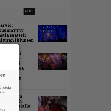
LIVE
arvio:
puunmyyty
stia saatteli
lturan ikiuneen
ki Raikasi
ereella –
rnon neljä
evää nostoa
arin
sen
kospäivän
yksistä
tietoja
 ja
uu vanhaan
toon – Arch
my Tavastialla
toja