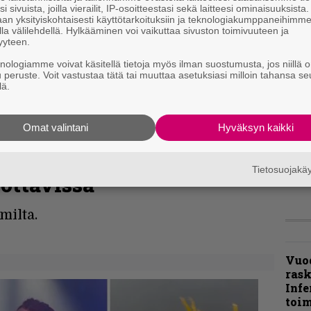
i sivuista, joilla vierailit, IP-osoitteestasi sekä laitteesi ominaisuuksista
an yksityiskohtaisesti käyttötarkoituksiin ja teknologiakumppaneihimm
la välilehdellä. Hylkääminen voi vaikuttaa sivuston toimivuuteen ja
”Näi
yyteen.
kaik
kohd
knologiamme voivat käsitellä tietoja myös ilman suostumusta, jos niillä o
rapo
u peruste. Voit vastustaa tätä tai muuttaa asetuksiasi milloin tahansa se
lä.
Rock
Joh
Omat valintani
Hyväksyn kaikki
Fest
ylei
i musiikkivideo
bong
Tietosuojak
ottavissa
tutt
milta.
Vuo
ras
Infe
toi