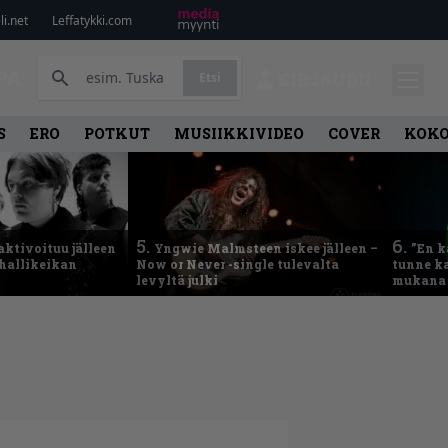
i.net
Leffatykki.com
PA
Etsi
KIRJAUDU
S
ERO
POTKUT
MUSIIKKIVIDEO
COVER
KOK
5.
6.
aktivoituu jälleen
Yngwie Malmsteen iskee jälleen –
”En k
ähallikeikan
Now or Never -single tulevalta
tunne ka
levyltä julki
mukana 