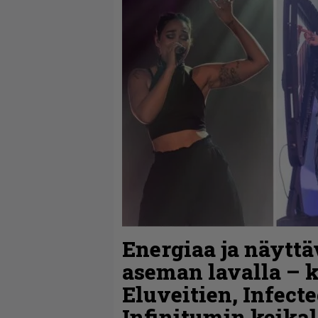
Energiaa ja näytt
aseman lavalla – 
Eluveitien, Infect
Infinitumin keikal