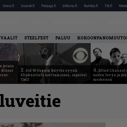
Voice.fi
Soundi.fi
Pelaaja.fi
Inferno.fi
Rumba.fi
Tilt.fi
Metel
ARVIOT
LEHTI
HAASTATTELUT
KAUP
IVAALIT
STEELFEST
PALUU
KOKOONPANOMUUTO
n jotain
3.
4.
 Kisser
Sid Wilsonin käytös syynä
Blind Channel 
 ovat
Slipknotista erottamiseen, raportoi
uuden levyn ja jä
TMZ
merkeissä
luveitie