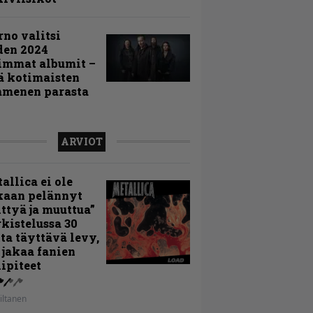
rno valitsi
den 2024
immat albumit –
ä kotimaisten
menen parasta
ARVIOT
allica ei ole
kaan pelännyt
ttyä ja muuttua”
rkistelussa 30
ta täyttävä levy,
 jakaa fanien
ipiteet
iltanen