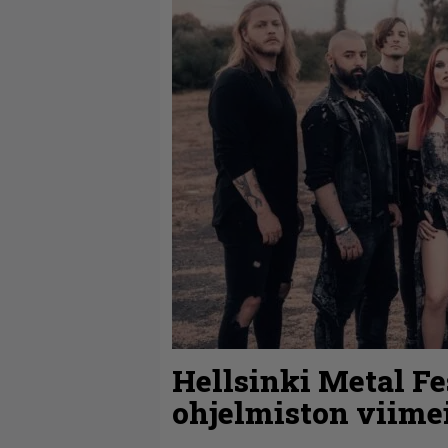
Hellsinki Metal Fes
ohjelmiston viime