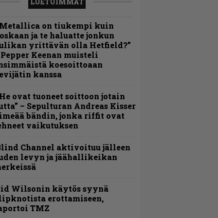
LUETUIMMAT
Metallica on tiukempi kuin
oskaan ja te haluatte jonkun
ulikan yrittävän olla Hetfield?”
 Pepper Keenan muisteli
nsimmäistä koesoittoaan
evijätin kanssa
He ovat tuoneet soittoon jotain
utta” – Sepulturan Andreas Kisser
imeää bändin, jonka riffit ovat
ehneet vaikutuksen
lind Channel aktivoituu jälleen
uden levyn ja jäähallikeikan
erkeissä
id Wilsonin käytös syynä
lipknotista erottamiseen,
aportoi TMZ