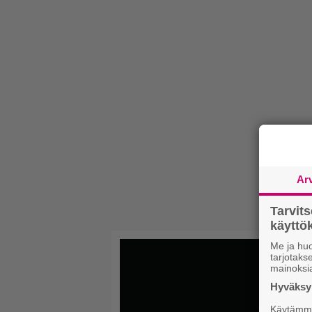
Ar
Tarvit
käytt
Me ja huo
tarjotak
mainoksi
Hyväksym
Käytämme 