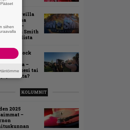
. Pääset
e
llä festareilla
ki on aina
allaan” –
n siihen
rtti John Smith
uraavalla
 Festivalista
n Smith Rock
ivalin
sögalleria –
aatko itsesi tai
äytäntömme
uja joukosta?
KOLUMNIT
den 2025
kaimmat –
rnon
mituskunnan