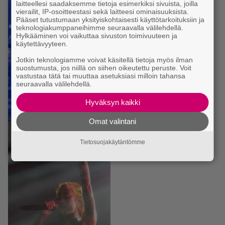
laitteellesi saadaksemme tietoja esimerkiksi sivuista, joilla
vierailit, IP-osoitteestasi sekä laitteesi ominaisuuksista.
Pääset tutustumaan yksityiskohtaisesti käyttötarkoituksiin ja
teknologiakumppaneihimme seuraavalla välilehdellä.
Hylkääminen voi vaikuttaa sivuston toimivuuteen ja
käytettävyyteen.
Jotkin teknologiamme voivat käsitellä tietoja myös ilman
suostumusta, jos niillä on siihen oikeutettu peruste. Voit
vastustaa tätä tai muuttaa asetuksiasi milloin tahansa
seuraavalla välilehdellä.
Hyväksyn kaikki
Omat valintani
Tietosuojakäytäntömme