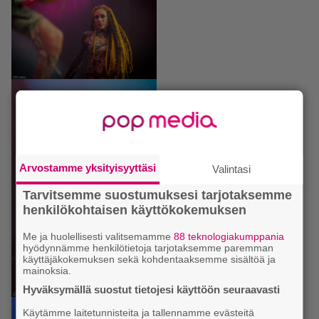
Arvostamme yksityisyyttäsi
Valintasi
Tarvitsemme suostumuksesi tarjotaksemme
henkilökohtaisen käyttökokemuksen
Me ja huolellisesti valitsemamme
88 teknologiakumppania
hyödynnämme henkilötietoja tarjotaksemme paremman
käyttäjäkokemuksen sekä kohdentaaksemme sisältöä ja
mainoksia.
Hyväksymällä suostut tietojesi käyttöön seuraavasti
Käytämme laitetunnisteita ja tallennamme evästeitä