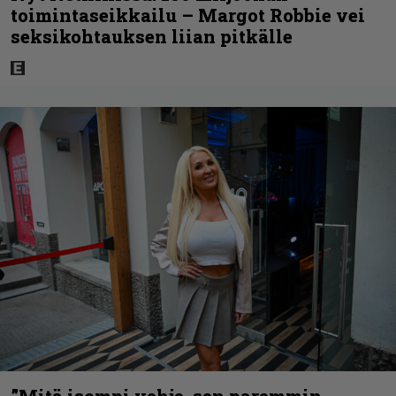
toimintaseikkailu – Margot Robbie vei
seksikohtauksen liian pitkälle
”Mitä isompi vehje, sen paremmin