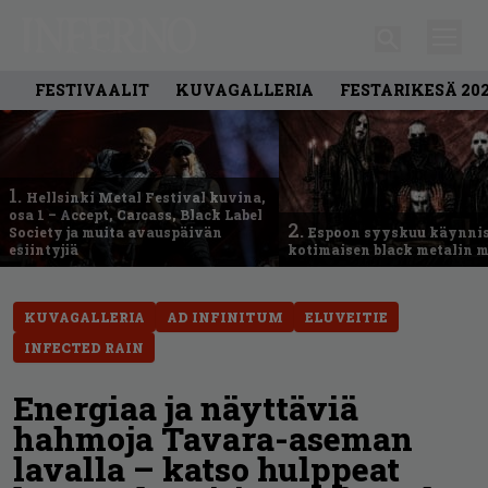
FESTIVAALIT
KUVAGALLERIA
FESTARIKESÄ 20
1.
Hellsinki Metal Festival kuvina,
osa 1 – Accept, Carcass, Black Label
2.
Society ja muita avauspäivän
Espoon syyskuu käynni
esiintyjiä
kotimaisen black metalin m
KUVAGALLERIA
AD INFINITUM
ELUVEITIE
INFECTED RAIN
Energiaa ja näyttäviä
hahmoja Tavara-aseman
lavalla – katso hulppeat