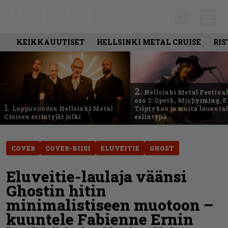
KEIKKAUUTISET
HELLSINKI METAL CRUISE
RIS
2.
Hellsinki Metal Festival
osa 2: Opeth, Misþyrming, E
1.
Loppuvuoden Hellsinki Metal
Triptykon ja muita lauanta
Cruisen esiintyjät julki
esiintyjiä
COVER
COVER-BIISI
ELUVEITIE
GHOST
Eluveitie-laulaja väänsi
Ghostin hitin
minimalistiseen muotoon –
kuuntele Fabienne Ernin