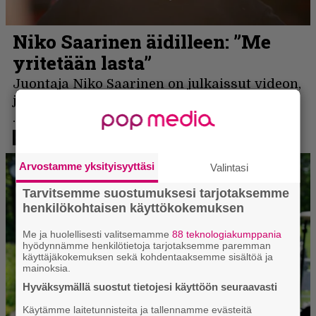
Arvostamme yksityisyyttäsi
Valintasi
Tarvitsemme suostumuksesi tarjotaksemme
henkilökohtaisen käyttökokemuksen
Me ja huolellisesti valitsemamme
88 teknologiakumppania
hyödynnämme henkilötietoja tarjotaksemme paremman
käyttäjäkokemuksen sekä kohdentaaksemme sisältöä ja
mainoksia.
Hyväksymällä suostut tietojesi käyttöön seuraavasti
Käytämme laitetunnisteita ja tallennamme evästeitä