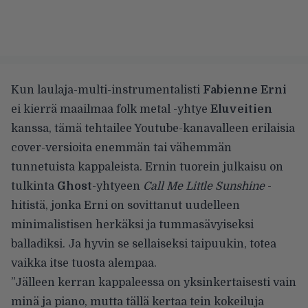
Kun laulaja-multi-instrumentalisti
Fabienne Erni
ei kierrä maailmaa folk metal -yhtye
Eluveitien
kanssa, tämä tehtailee
Youtube-kanavalleen
erilaisia
cover-versioita enemmän tai vähemmän
tunnetuista kappaleista. Ernin tuorein julkaisu on
tulkinta
Ghost
-yhtyeen
Call Me Little Sunshine
-
hitistä, jonka Erni on sovittanut uudelleen
minimalistisen herkäksi ja tummasävyiseksi
balladiksi. Ja hyvin se sellaiseksi taipuukin, totea
vaikka itse tuosta alempaa.
”Jälleen kerran kappaleessa on yksinkertaisesti vain
minä ja piano, mutta tällä kertaa tein kokeiluja