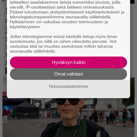
laitteellesi saadaksemme tietoja esimerkiksi sivuista, joilla
vierailit, IP-osoitteestasi sekä laitteesi ominaisuuksista.
Pääset tutustumaan yksityiskohtaisesti käyttötarkoituksiin ja
teknologiakumppaneihimme seuraavalla välilehdellä.
Hylkääminen voi vaikuttaa sivuston toimivuuteen ja
käytettävyyteen.
Jotkin teknologiamme voivat käsitellä tietoja myös ilman
suostumusta, jos niillä on siihen oikeutettu peruste. Voit
vastustaa tätä tai muuttaa asetuksiasi milloin tahansa
seuraavalla välilehdellä.
Hyväksyn kaikki
Omat valintani
Tietosuojakäytäntömme