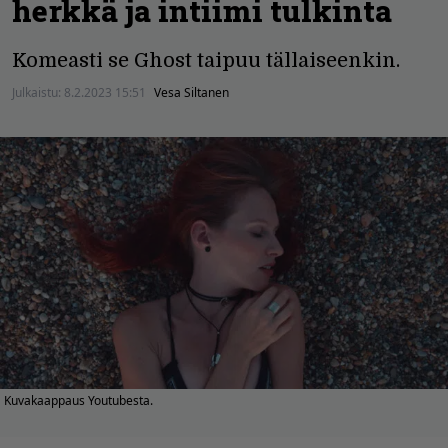
herkkä ja intiimi tulkinta
Komeasti se Ghost taipuu tällaiseenkin.
Julkaistu:
8.2.2023 15:51
Vesa Siltanen
Kuvakaappaus Youtubesta.