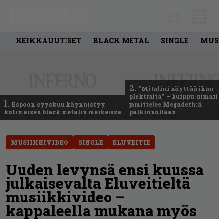
KEIKKAUUTISET
BLACK METAL
SINGLE
MUS
2.
”Mitalini näyttää ihan
plektralta” – huippu-uimari
1.
Espoon syyskuu käynnistyy
jamittelee Megadethiä
kotimaisen black metalin merkeissä
palkinnollaan
MUSIIKKIVIDEO
SINGLE
ELUVEITIE
Uuden levynsä ensi kuussa
julkaisevalta Eluveitieltä
musiikkivideo –
kappaleella mukana myös