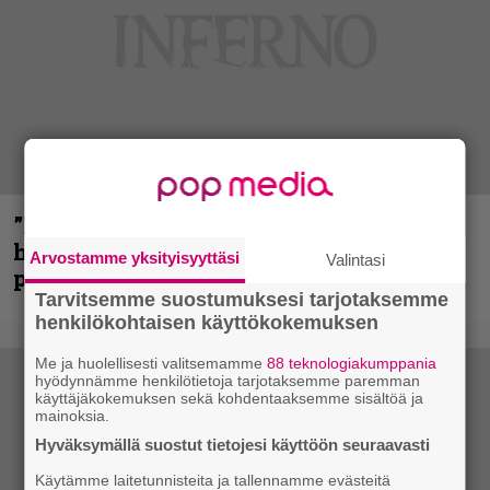
”Mitalini näyttää ihan plektralta” –
huippu-uimari jamittelee Megadethiä
Arvostamme yksityisyyttäsi
Valintasi
palkinnollaan
Tarvitsemme suostumuksesi tarjotaksemme
henkilökohtaisen käyttökokemuksen
Me ja huolellisesti valitsemamme
88 teknologiakumppania
hyödynnämme henkilötietoja tarjotaksemme paremman
käyttäjäkokemuksen sekä kohdentaaksemme sisältöä ja
mainoksia.
Hyväksymällä suostut tietojesi käyttöön seuraavasti
Käytämme laitetunnisteita ja tallennamme evästeitä