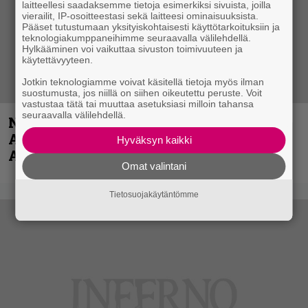
laitteellesi saadaksemme tietoja esimerkiksi sivuista, joilla
vierailit, IP-osoitteestasi sekä laitteesi ominaisuuksista.
Pääset tutustumaan yksityiskohtaisesti käyttötarkoituksiin ja
teknologiakumppaneihimme seuraavalla välilehdellä.
Hylkääminen voi vaikuttaa sivuston toimivuuteen ja
käytettävyyteen.
Jotkin teknologiamme voivat käsitellä tietoja myös ilman
suostumusta, jos niillä on siihen oikeutettu peruste. Voit
vastustaa tätä tai muuttaa asetuksiasi milloin tahansa
seuraavalla välilehdellä.
Näin lähtee Ghostin Tobias Forgelta
Accept – menossa mukana myös
Hyväksyn kaikki
Anthrax- ja Korn-miehistöä
Omat valintani
Tietosuojakäytäntömme