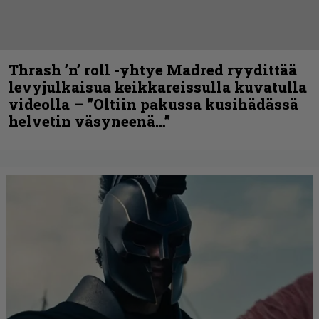
Thrash ’n’ roll -yhtye Madred ryydittää
levyjulkaisua keikkareissulla kuvatulla
videolla – ”Oltiin pakussa kusihädässä
helvetin väsyneenä…”