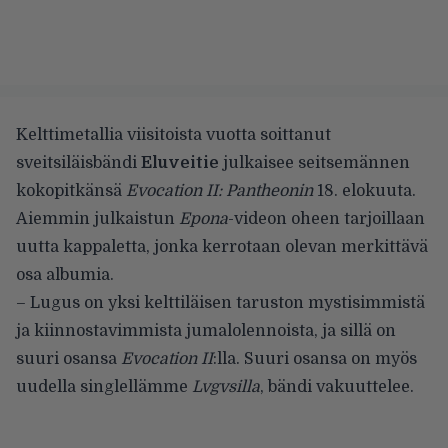
Kelttimetallia viisitoista vuotta soittanut
sveitsiläisbändi
Eluveitie
julkaisee seitsemännen
kokopitkänsä
Evocation II: Pantheonin
18. elokuuta.
Aiemmin julkaistun
Epona
-videon
oheen tarjoillaan
uutta kappaletta, jonka kerrotaan olevan merkittävä
osa albumia.
– Lugus on yksi kelttiläisen taruston mystisimmistä
ja kiinnostavimmista jumalolennoista, ja sillä on
suuri osansa
Evocation II
:lla. Suuri osansa on myös
uudella singlellämme
Lvgvsilla
, bändi vakuuttelee.