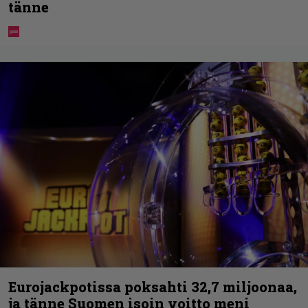
tänne
Eurojackpotissa poksahti 32,7 miljoonaa,
ja tänne Suomen isoin voitto meni