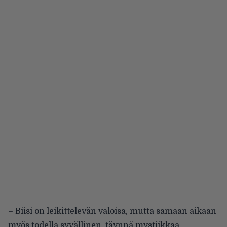
– Biisi on leikittelevän valoisa, mutta samaan aikaan
myös todella syvällinen, täynnä mystiikkaa,