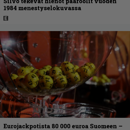
Silvo tekevät hienot pääroolit vuoden
1984 menestyselokuvassa
Eurojackpotista 80 000 euroa Suomeen –