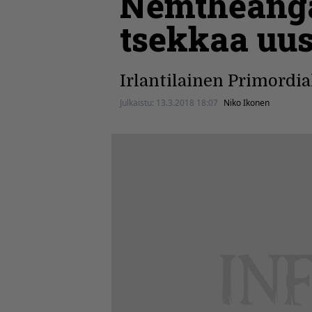
Nemtheanga
tsekkaa uu
Irlantilainen Primordi
Julkaistu:
13.3.2018 18:07
Niko Ikonen