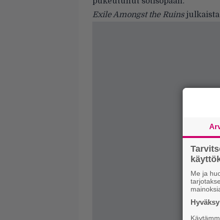
pukeutunut sotisopaan.
Exile Amongst the Ruins
julkaista
Ar
Tarvit
käytt
Me ja huo
tarjotak
mainoksi
Hyväksym
Käytämme 