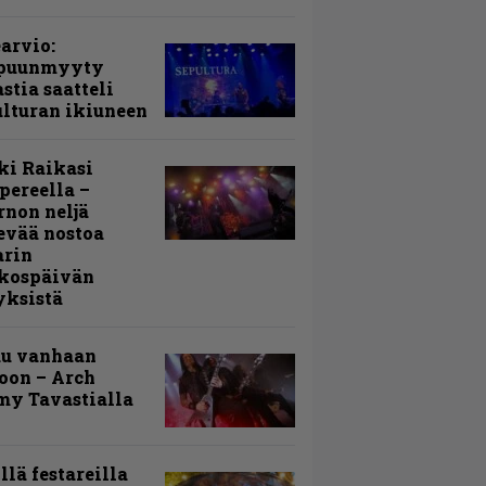
arvio:
puunmyyty
stia saatteli
lturan ikiuneen
ki Raikasi
ereella –
rnon neljä
evää nostoa
arin
kospäivän
yksistä
uu vanhaan
toon – Arch
my Tavastialla
llä festareilla