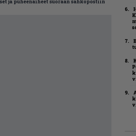
et ja puheenaiheet suoraan sähköpostiin
K
m
s
B
t
K
P
k
v
A
k
v