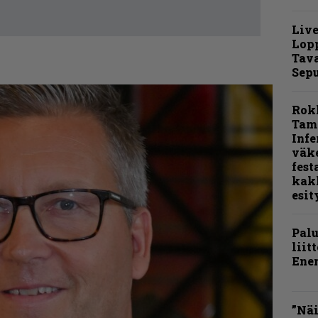
Live
Lop
Tava
Sepu
Rok
Tamp
Infe
väk
fest
kak
esit
Pal
liit
Ene
”Näi