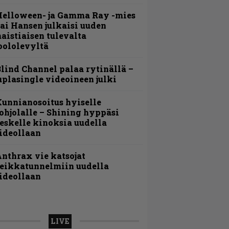
Helloween- ja Gamma Ray -mies
ai Hansen julkaisi uuden
aistiaisen tulevalta
oololevyltä
lind Channel palaa rytinällä –
uplasingle videoineen julki
unnianosoitus hyiselle
ohjolalle – Shining hyppäsi
eskelle kinoksia uudella
ideollaan
nthrax vie katsojat
eikkatunnelmiin uudella
ideollaan
LIVE