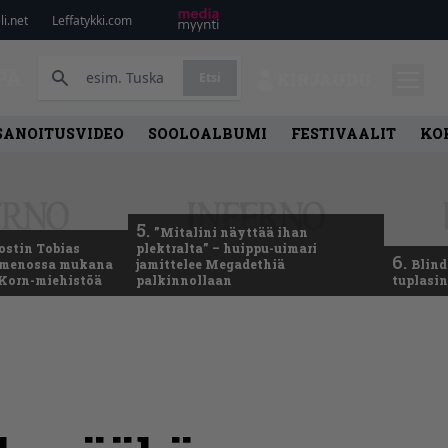
i.net
Leffatykki.com
PA
Etsi
KIRJAUDU
SANOITUSVIDEO
SOOLOALBUMI
FESTIVAALIT
KO
5.
”Mitalini näyttää ihan
ostin Tobias
plektralta” – huippu-uimari
6.
– menossa mukana
jamittelee Megadethiä
Blind
 Korn-miehistöä
palkinnollaan
tuplasin