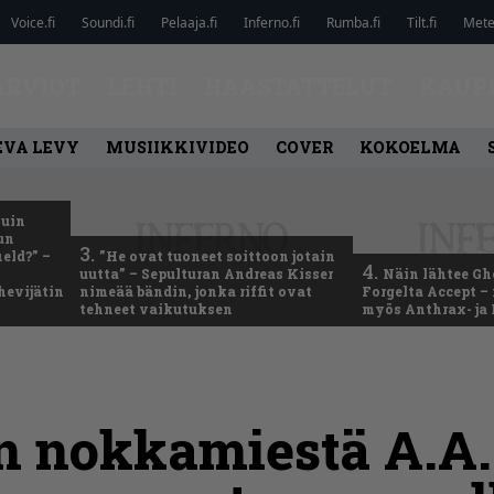
Voice.fi
Soundi.fi
Pelaaja.fi
Inferno.fi
Rumba.fi
Tilt.fi
Metel
ARVIOT
LEHTI
HAASTATTELUT
KAUP
EVA LEVY
MUSIIKKIVIDEO
COVER
KOKOELMA
kuin
un
3.
eld?” –
”He ovat tuoneet soittoon jotain
4.
uutta” – Sepulturan Andreas Kisser
Näin lähtee Gh
hevijätin
nimeää bändin, jonka riffit ovat
Forgelta Accept 
tehneet vaikutuksen
myös Anthrax- ja
n nokkamiestä A.A.