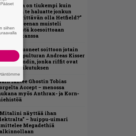
. Pääset
Metallica on tiukempi kuin
e
oskaan ja te haluatte jonkun
ulikan yrittävän olla Hetfield?”
 Pepper Keenan muisteli
n siihen
nsimmäistä koesoittoaan
uraavalla
evijätin kanssa
He ovat tuoneet soittoon jotain
utta” – Sepulturan Andreas Kisser
imeää bändin, jonka riffit ovat
ehneet vaikutuksen
äytäntömme
äin lähtee Ghostin Tobias
orgelta Accept – menossa
ukana myös Anthrax- ja Korn-
iehistöä
Mitalini näyttää ihan
lektralta” – huippu-uimari
amittelee Megadethiä
alkinnollaan