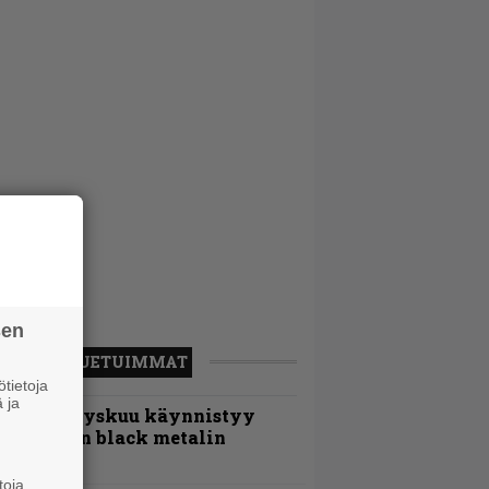
sen
LUETUIMMAT
tietoja
 ja
Espoon syyskuu käynnistyy
otimaisen black metalin
erkeissä
toja