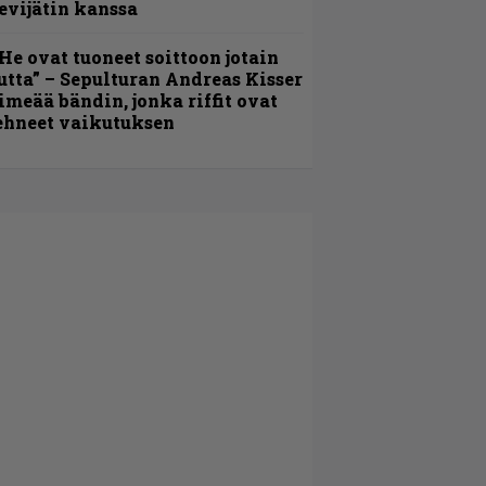
evijätin kanssa
He ovat tuoneet soittoon jotain
utta” – Sepulturan Andreas Kisser
imeää bändin, jonka riffit ovat
ehneet vaikutuksen