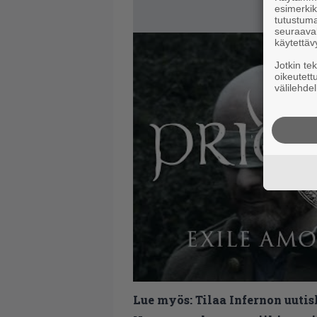
esimerkiks
tutustuma
seuraaval
käytettäv
Jotkin te
oikeutett
välilehdel
Lue myös:
Tilaa Infernon uutis