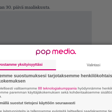
an 30. päivä maaliskuuta.
vostamme yksityisyyttäsi
Valintasi
semme suostumuksesi tarjotaksemme henkilökohtai
ökokemuksen
lellisesti valitsemamme
88 teknologiakumppania
hyödynnämme henkilö
semme paremman käyttäjäkokemuksen sekä kohdentaaksemme sisältöä
a.
k
ällä suostut tietojesi käyttöön seuraavasti
m
laitetunnisteita ja tallennamme evästeitä laitteellesi saadaksemme tie