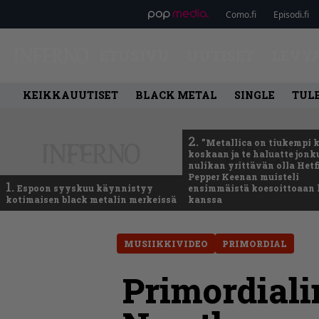
Como.fi
Episodi.fi
ETUSIVU
UUTISET
LEVY
KEIKKAUUTISET
BLACK METAL
SINGLE
TUL
2.
”Metallica on tiukempi 
koskaan ja te haluatte jonk
nulikan yrittävän olla Hetfi
Pepper Keenan muisteli
1.
Espoon syyskuu käynnistyy
ensimmäistä koesoittoaan 
kotimaisen black metalin merkeissä
kanssa
MUSIIKKIVIDEO
PRIMORDIAL
Primordiali