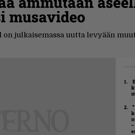
a ammutaan aseel
si musavideo
al on julkaisemassa uutta levyään muu
k
m
”
k
n
–
e