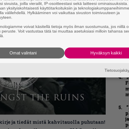
i sivuista, joilla vierailit, IP-osoitteestasi sekä laitteesi ominaisuuksista
”
an yksityiskohtaisesti käyttötarkoituksiin ja teknologiakumppaneihimm
k
la välilehdellä. Hylkääminen voi vaikuttaa sivuston toimivuuteen ja
n
yyteen.
–
knologiamme voivat käsitellä tietoja myös ilman suostumusta, jos niillä o
e
u peruste. Voit vastustaa tätä tai muuttaa asetuksiasi milloin tahansa se
h
lä.
”
u
Omat valintani
Hyväksyn kaikki
n
t
Tietosuojak
N
F
m
m
”
p
j
kirje ja tiedät mistä kahvitauolla puhutaan!
p