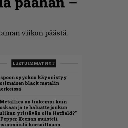
la päähän –
taman viikon päästä.
LUETUIMMAT NYT
Espoon syyskuu käynnistyy
otimaisen black metalin
erkeissä
Metallica on tiukempi kuin
oskaan ja te haluatte jonkun
ulikan yrittävän olla Hetfield?”
 Pepper Keenan muisteli
nsimmäistä koesoittoaan