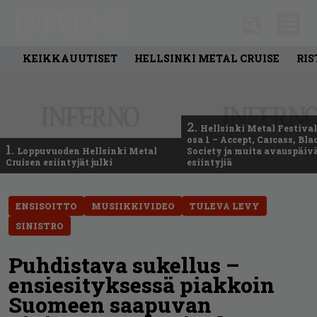
KEIKKAUUTISET
HELLSINKI METAL CRUISE
RIS
2.
Hellsinki Metal Festival
osa 1 – Accept, Carcass, Bla
1.
Loppuvuoden Hellsinki Metal
Society ja muita avauspäiv
Cruisen esiintyjät julki
esiintyjiä
ENSISOITTO
MUSIIKKIVIDEO
TULEVA LEVY
SINISTRO
Puhdistava sukellus –
ensiesityksessä piakkoin
Suomeen saapuvan