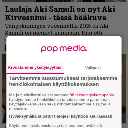
Arvostamme yksityisyyttäsi
Valintasi
Tarvitsemme suostumuksesi tarjotaksemme
henkilökohtaisen käyttökokemuksen
Me ja huolellisesti valitsemamme
88 teknologiakumppania
hyödynnämme henkilötietoja tarjotaksemme paremman
käyttäjäkokemuksen sekä kohdentaaksemme sisältöä ja
mainoksia.
Hyväksymällä suostut tietojesi käyttöön seuraavasti
Käytämme laitetunnisteita ja tallennamme evästeitä