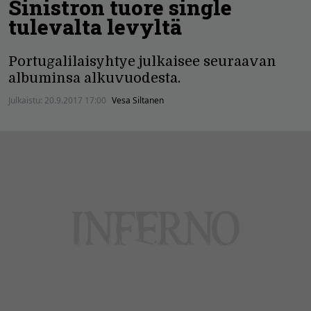
Sinistron tuore single
tulevalta levyltä
Portugalilaisyhtye julkaisee seuraavan
albuminsa alkuvuodesta.
Julkaistu:
20.9.2017 17:00
Vesa Siltanen