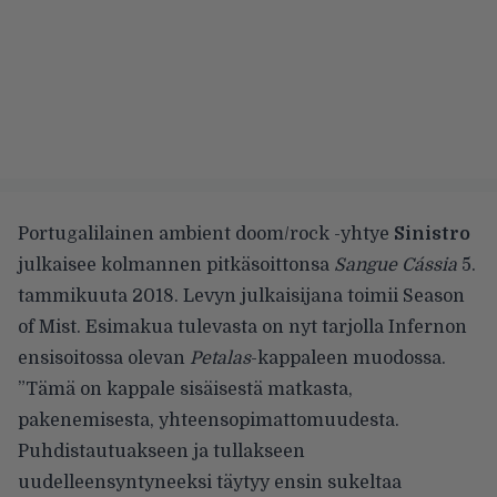
Portugalilainen ambient doom/rock -yhtye
Sinistro
julkaisee kolmannen pitkäsoittonsa
Sangue Cássia
5.
tammikuuta 2018. Levyn julkaisijana toimii Season
of Mist. Esimakua tulevasta on nyt tarjolla Infernon
ensisoitossa olevan
Petalas
-kappaleen muodossa.
”Tämä on kappale sisäisestä matkasta,
pakenemisesta, yhteensopimattomuudesta.
Puhdistautuakseen ja tullakseen
uudelleensyntyneeksi täytyy ensin sukeltaa