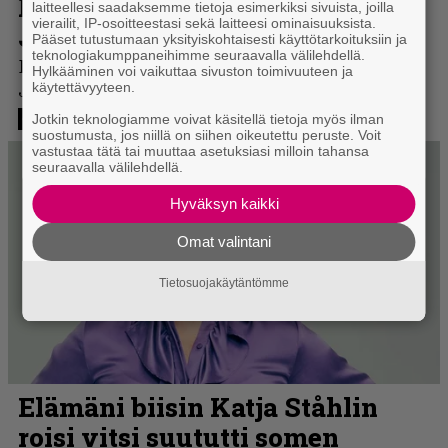
laitteellesi saadaksemme tietoja esimerkiksi sivuista, joilla
vierailit, IP-osoitteestasi sekä laitteesi ominaisuuksista.
Pääset tutustumaan yksityiskohtaisesti käyttötarkoituksiin ja
teknologiakumppaneihimme seuraavalla välilehdellä.
Hylkääminen voi vaikuttaa sivuston toimivuuteen ja
käytettävyyteen.
Jotkin teknologiamme voivat käsitellä tietoja myös ilman
suostumusta, jos niillä on siihen oikeutettu peruste. Voit
vastustaa tätä tai muuttaa asetuksiasi milloin tahansa
seuraavalla välilehdellä.
Hyväksyn kaikki
Omat valintani
Tietosuojakäytäntömme