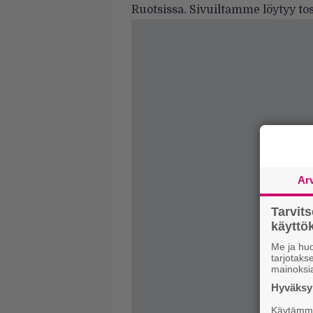
Ruotsissa. Sivuiltamme löytyy tos
Ar
Tarvit
käytt
Me ja huo
tarjotak
mainoksi
Hyväksym
Käytämme 