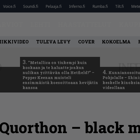
Voice.fi
Soundi.fi
Pelaaja.fi
Inferno.fi
Rumba.fi
Tilt.fi
Metel
ARVIOT
LEHTI
HAASTATTELUT
KAUP
IIKKIVIDEO
TULEVA LEVY
COVER
KOKOELMA
3.
”Metallica on tiukempi kuin
koskaan ja te haluatte jonkun
4.
nulikan yrittävän olla Hetfield?” –
Kunnianosoitus
Pepper Keenan muisteli
Pohjolalle – Shin
ensimmäistä koesoittoaan hevijätin
keskelle kinoksia
kanssa
videollaan
 Quorthon – black m