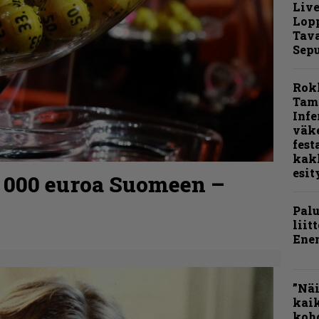
Live
Lop
Tava
Sepu
Rok
Tamp
Infe
väk
fest
kak
esit
0 000 euroa Suomeen –
Pal
liit
Ene
”Näi
kaik
kohd