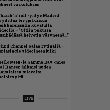
ehneet vaikutuksen
hrash ’n’ roll -yhtye Madred
yydittää levyjulkaisua
eikkareissulla kuvatulla
ideolla – ”Oltiin pakussa
usihädässä helvetin väsyneenä…”
lind Channel palaa rytinällä –
uplasingle videoineen julki
Helloween- ja Gamma Ray -mies
ai Hansen julkaisi uuden
aistiaisen tulevalta
oololevyltä
LIVE