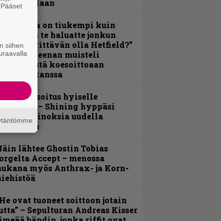
alkinnollaan
. Pääset
e
Metallica on tiukempi kuin
oskaan ja te haluatte jonkun
ulikan yrittävän olla Hetfield?”
n siihen
uraavalla
 Pepper Keenan muisteli
nsimmäistä koesoittoaan
evijätin kanssa
unnianosoitus hyiselle
ohjolalle – Shining hyppäsi
eskelle kinoksia uudella
äytäntömme
ideollaan
äin lähtee Ghostin Tobias
orgelta Accept – menossa
ukana myös Anthrax- ja Korn-
iehistöä
He ovat tuoneet soittoon jotain
utta” – Sepulturan Andreas Kisser
imeää bändin, jonka riffit ovat