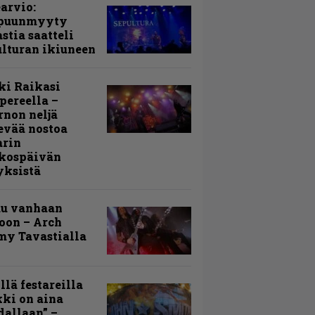
arvio:
puunmyyty
stia saatteli
lturan ikiuneen
ki Raikasi
ereella –
rnon neljä
evää nostoa
arin
kospäivän
yksistä
uu vanhaan
toon – Arch
my Tavastialla
llä festareilla
ki on aina
allaan” –