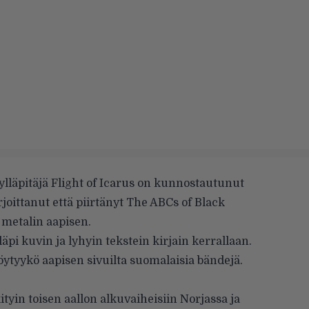
ylläpitäjä Flight of Icarus on kunnostautunut
rjoittanut että piirtänyt The ABCs of Black
 metalin aapisen.
äpi kuvin ja lyhyin tekstein kirjain kerrallaan.
öytyykö aapisen sivuilta suomalaisia bändejä.
skityin toisen aallon alkuvaiheisiin Norjassa ja