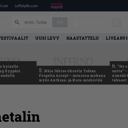
i.net
Leffatykki.com
PA
Etsi
KIRJAUDU
FESTIVAALIT
UUSI LEVY
HAASTATTELU
LIVEARVI
6.
 hyiselle
”He o
5.
ing hyppäsi
Näin lähtee Ghostin Tobias
uutta” –
 uudella
Forgelta Accept – menossa mukana
nimeää b
myös Anthrax- ja Korn-miehistöä
tehneet
etalin