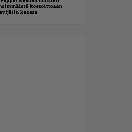
 Pepper Keenan muisteli
nsimmäistä koesoittoaan
evijätin kanssa