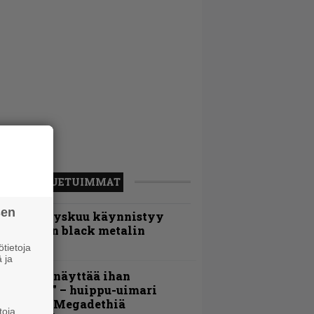
LUETUIMMAT
sen
Espoon syyskuu käynnistyy
otimaisen black metalin
erkeissä
tietoja
 ja
Mitalini näyttää ihan
lektralta” – huippu-uimari
amittelee Megadethiä
toja