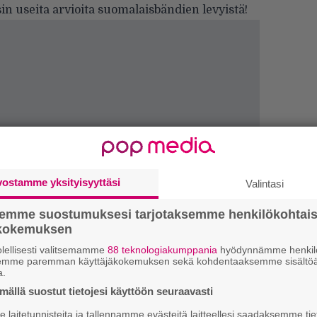
in useita arvioita suomalaisbändien levyistä!
vostamme yksityisyyttäsi
Valintasi
semme suostumuksesi tarjotaksemme henkilökohtai
ökokemuksen
k
m
lellisesti valitsemamme
88 teknologiakumppania
hyödynnämme henkilö
semme paremman käyttäjäkokemuksen sekä kohdentaaksemme sisältöä
a.
”
ällä suostut tietojesi käyttöön seuraavasti
p
j
laitetunnisteita ja tallennamme evästeitä laitteellesi saadaksemme tie