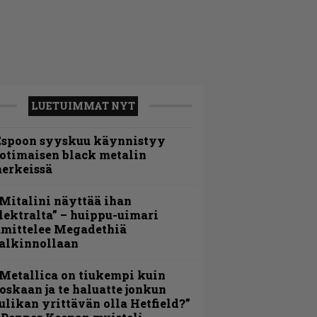
LUETUIMMAT NYT
Espoon syyskuu käynnistyy
otimaisen black metalin
erkeissä
Mitalini näyttää ihan
lektralta” – huippu-uimari
amittelee Megadethiä
alkinnollaan
Metallica on tiukempi kuin
oskaan ja te haluatte jonkun
ulikan yrittävän olla Hetfield?”