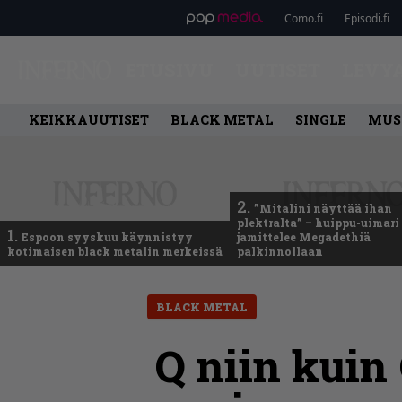
Como.fi
Episodi.fi
ETUSIVU
UUTISET
LEVY
KEIKKAUUTISET
BLACK METAL
SINGLE
MUS
2.
”Mitalini näyttää ihan
plektralta” – huippu-uimari
1.
Espoon syyskuu käynnistyy
jamittelee Megadethiä
kotimaisen black metalin merkeissä
palkinnollaan
BLACK METAL
Q niin kuin