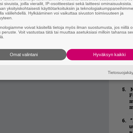
p
i sivuista, joilla vierailit, IP-osoitteestasi sekä laitteesi ominaisuuksista
an yksityiskohtaisesti käyttötarkoituksiin ja teknologiakumppaneihimm
ollaria vastaan
Metal Trenchesin sivuilta
.
la välilehdellä. Hylkääminen voi vaikuttaa sivuston toimivuuteen ja
”
yyteen.
k
kirje ja tiedät mistä kahvitauolla puhutaan!
n
knologiamme voivat käsitellä tietoja myös ilman suostumusta, jos niillä o
u peruste. Voit vastustaa tätä tai muuttaa asetuksiasi milloin tahansa se
–
et ja puheenaiheet suoraan sähköpostiin
lä.
e
h
Omat valintani
Hyväksyn kaikki
K
P
k
Tietosuojak
v
N
F
m
m
”
u
n