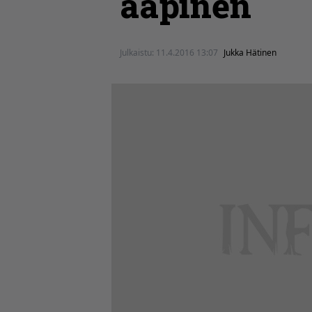
aapinen
Julkaistu:
11.4.2016 13:07
Jukka Hätinen