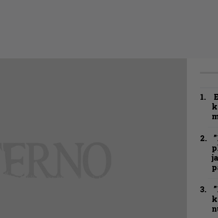
k
m
”
p
j
p
”
k
n