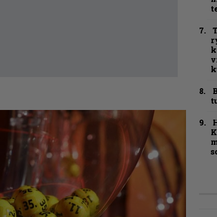
t
T
r
k
v
k
B
t
K
m
s