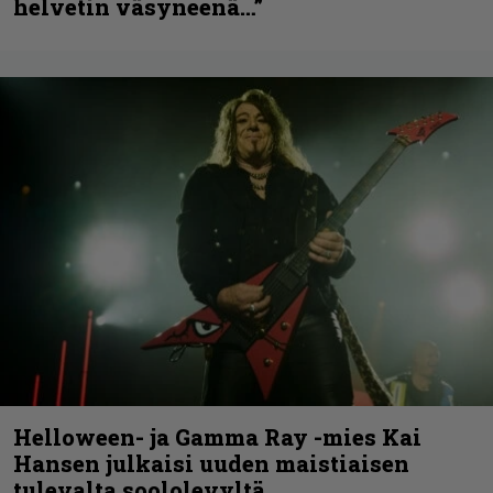
helvetin väsyneenä…”
Helloween- ja Gamma Ray -mies Kai
Hansen julkaisi uuden maistiaisen
tulevalta soololevyltä