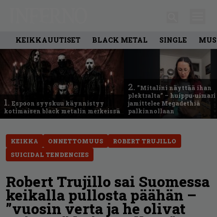
KEIKKAUUTISET
BLACK METAL
SINGLE
MUS
2.
”Mitalini näyttää ihan
plektralta” – huippu-uimari
1.
Espoon syyskuu käynnistyy
jamittelee Megadethiä
kotimaisen black metalin merkeissä
palkinnollaan
KEIKKA
ONNETTOMUUS
ROBERT TRUJILLO
SUICIDAL TENDENCIES
Robert Trujillo sai Suomessa
keikalla pullosta päähän –
”vuosin verta ja he olivat