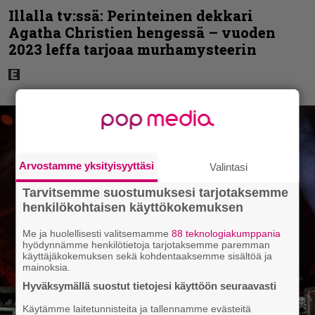
Illalla tv:ssä: Perinteinen dekkari
Agatha Christien hengessä – vuoden
2023 leffa tarjoaa murhamysteerin
Arvostamme yksityisyyttäsi
Valintasi
Tarvitsemme suostumuksesi tarjotaksemme
henkilökohtaisen käyttökokemuksen
Me ja huolellisesti valitsemamme
88 teknologiakumppania
hyödynnämme henkilötietoja tarjotaksemme paremman
käyttäjäkokemuksen sekä kohdentaaksemme sisältöä ja
mainoksia.
Hyväksymällä suostut tietojesi käyttöön seuraavasti
Käytämme laitetunnisteita ja tallennamme evästeitä