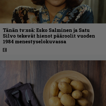
Tänän tv:ssä: Esko Salminen ja Satu
Silvo tekevät hienot pääroolit vuoden
1984 menestyselokuvassa