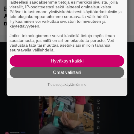
laitteellesi saadaksemme tietoja esimerkiksi sivuista, joilla
vierailit, IP-osoitteestasi sekä laitteesi ominaisuuksista.
Hellsinki Metal Festival kuvina, osa 1 –
Pääset tutustumaan yksityiskohtaisesti käyttötarkoituksiin ja
Accept, Carcass, Black Label Society ja
teknologiakumppaneihimme seuraavalla välilehdellä.
Hylkääminen voi vaikuttaa sivuston toimivuuteen ja
muita avauspäivän esiintyjiä
käytettävyyteen.
Jotkin teknologiamme voivat käsitellä tietoja myös ilman
suostumusta, jos niillä on siihen oikeutettu peruste. Voit
vastustaa tätä tai muuttaa asetuksiasi milloin tahansa
seuraavalla välilehdellä.
Hyväksyn kaikki
Omat valintani
Tietosuojakäytäntömme