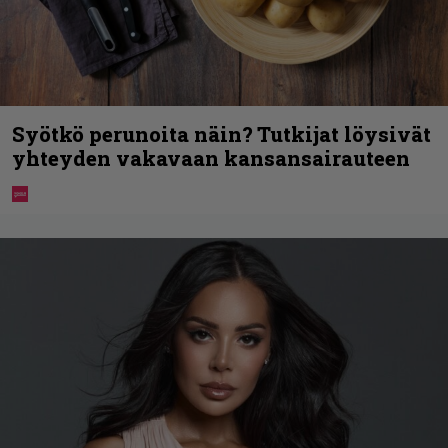
Syötkö perunoita näin? Tutkijat löysivät
yhteyden vakavaan kansansairauteen