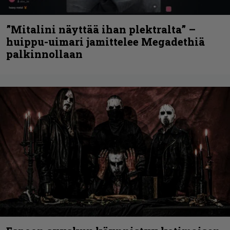
”Mitalini näyttää ihan plektralta” –
huippu-uimari jamittelee Megadethiä
palkinnollaan