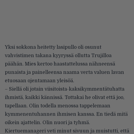
Yksi sokkona heitetty lasipullo oli osunut
vahvistimen takana kyyryssä ollutta Trujilloa
päähän. Mies kertoo haastattelussa nähneensä
punaista ja painelleensa naama verta valuen lavan
etuosaan ojentamaan yleisöä.
– Siellä oli jotain viisitoista-kaksikymmentätuhatta
ihmistä, kaikki kännissä. Tottakai he olivat että joo,
tapellaan. Olin todella menossa tappelemaan
kymmenentuhannen ihmisen kanssa. En tiedä mitä
oikein ajattelin. Olin nuori ja tyhmä.
Kiertuemanageri veti minut sivuun ja muistutti, että