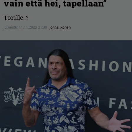
vain että hei, tapellaan”
Torille..?
Julkaistu:
11.11.2023 21:39
Jonna Ikonen