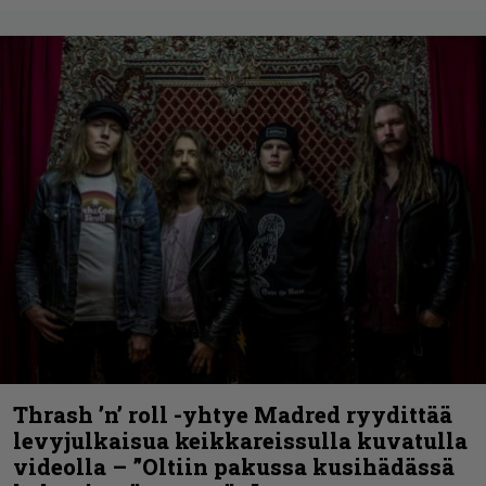
Thrash ’n’ roll -yhtye Madred ryydittää
levyjulkaisua keikkareissulla kuvatulla
videolla – ”Oltiin pakussa kusihädässä