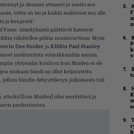
jo mennyt ja olemme ottaneet jo useita sen
N
F
oin, teltta on iso ja kaikki mahtuvat sen alle.
m
ta ja hengestä.”
m
of Fame -nimityksistä päättävät katsovat
K
ikkia vähätellen pitkin nenänvarttaan. Myös
P
sterin Dee Snider
ja
KISSin
Paul Stanley
k
oineet instituutiota voimakkainkin sanoin,
v
mpiin yhtyeisiin kuuluva Iron Maiden ei ole
B
jen mukaan bändi on ollut kelpuutettu
t
jolloin bändin debyyttilevyn julkaisusta tuli
K
, etteikö [Iron Maiden] olisi merkittävä ja
m
arris puolustautuu.
s
T
r
k