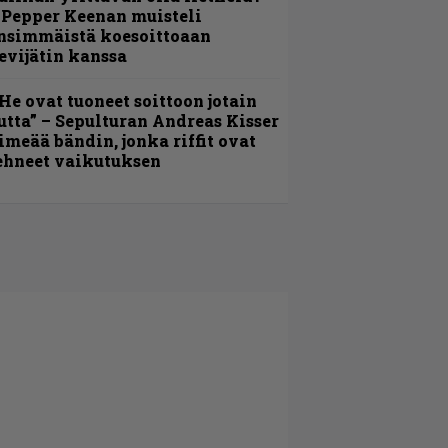
 Pepper Keenan muisteli
nsimmäistä koesoittoaan
evijätin kanssa
He ovat tuoneet soittoon jotain
utta” – Sepulturan Andreas Kisser
imeää bändin, jonka riffit ovat
ehneet vaikutuksen