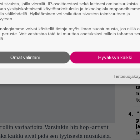
i sivuista, joilla vierailit, IP-osoitteestasi sekä laitteesi ominaisuuksista
an yksityiskohtaisesti käyttötarkoituksiin ja teknologiakumppaneihimm
la välilehdellä. Hylkääminen voi vaikuttaa sivuston toimivuuteen ja
k
yyteen.
m
knologiamme voivat käsitellä tietoja myös ilman suostumusta, jos niillä o
u peruste. Voit vastustaa tätä tai muuttaa asetuksiasi milloin tahansa se
”
lä.
k
n
–
Omat valintani
Hyväksyn kaikki
e
h
Tietosuojak
”
u
n
t
”
p
j
ollin variaatioita. Varsinkin hip hop -artistit
p
a kaikki eivät pidä sen tyylisestä musiikista.