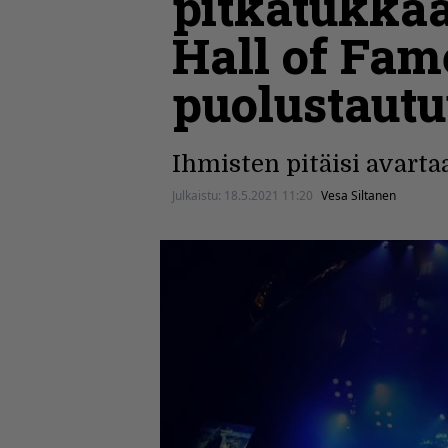
pitkätukkaa 
Hall of Fam
puolustautuu
Ihmisten pitäisi avarta
Julkaistu:
18.5.2021 11:20
Vesa Siltanen