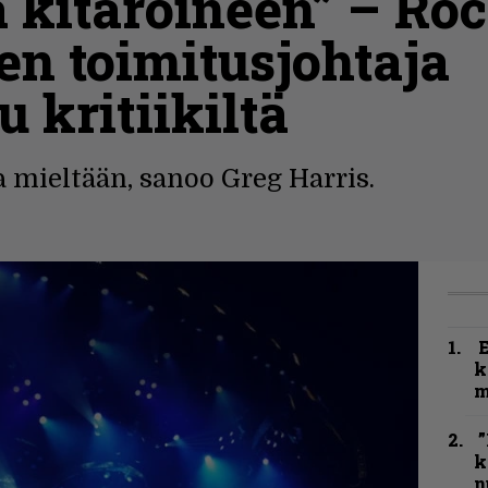
kitaroineen” – Rock
en toimitusjohtaja
 kritiikiltä
a mieltään, sanoo Greg Harris.
k
m
”
k
n