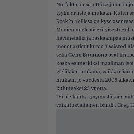
No, fakta on se, että se juna on 
tyylin artisteja mukaan. Kuten san
Rock ’n’ rollissa on kyse asentees
Monien mielestä erityisesti Hall 
hevimetallia ja raskaampaa musi
monet artistit kuten
Twisted Si
sekä
Gene Simmons
ovat kritis
koska esimerkiksi maailman isoi
vieläkään mukana, vaikka sääntö
mukaan jo vuodesta 2005 alkaen, 
kuluneeksi 25 vuotta.
”Ei ole kahta kysymystäkään siitä
vaikutusvaltainen bändi”, Greg H