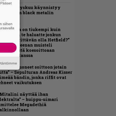
. Pääset
Espoon syyskuu käynnistyy
e
otimaisen black metalin
erkeissä
n siihen
uraavalla
Metallica on tiukempi kuin
oskaan ja te haluatte jonkun
ulikan yrittävän olla Hetfield?”
 Pepper Keenan muisteli
nsimmäistä koesoittoaan
evijätin kanssa
äytäntömme
He ovat tuoneet soittoon jotain
utta” – Sepulturan Andreas Kisser
imeää bändin, jonka riffit ovat
ehneet vaikutuksen
Mitalini näyttää ihan
lektralta” – huippu-uimari
amittelee Megadethiä
alkinnollaan