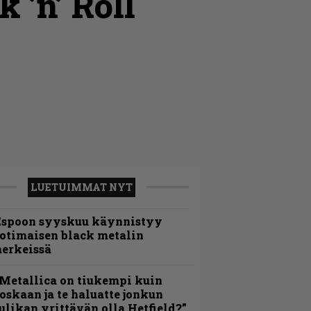
 ’n’ Roll
LUETUIMMAT NYT
Espoon syyskuu käynnistyy
otimaisen black metalin
erkeissä
Metallica on tiukempi kuin
oskaan ja te haluatte jonkun
ulikan yrittävän olla Hetfield?”