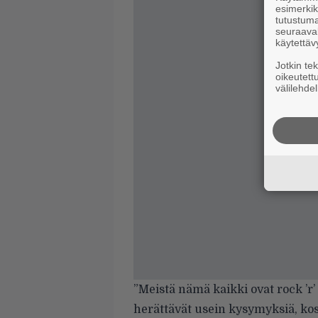
esimerkiks
tutustuma
seuraaval
käytettäv
Jotkin te
oikeutett
välilehdel
”Meistä nämä kaikki ovat rock ’r’ r
herättävät usein kysymyksiä, kosk