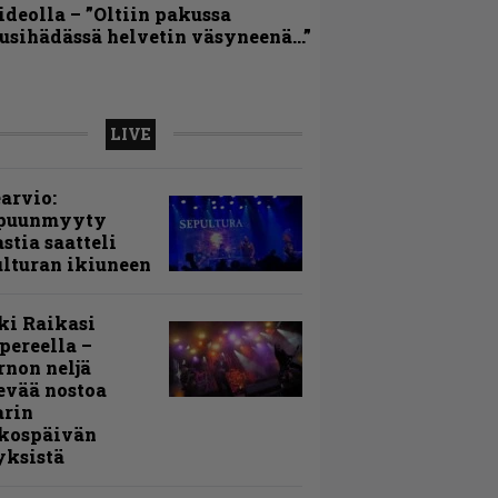
ideolla – ”Oltiin pakussa
usihädässä helvetin väsyneenä…”
LIVE
arvio:
puunmyyty
stia saatteli
lturan ikiuneen
ki Raikasi
ereella –
rnon neljä
evää nostoa
arin
kospäivän
yksistä