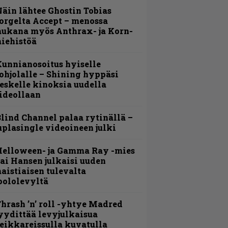
äin lähtee Ghostin Tobias
orgelta Accept – menossa
ukana myös Anthrax- ja Korn-
iehistöä
unnianosoitus hyiselle
ohjolalle – Shining hyppäsi
eskelle kinoksia uudella
ideollaan
lind Channel palaa rytinällä –
uplasingle videoineen julki
Helloween- ja Gamma Ray -mies
ai Hansen julkaisi uuden
aistiaisen tulevalta
oololevyltä
hrash ’n’ roll -yhtye Madred
yydittää levyjulkaisua
eikkareissulla kuvatulla