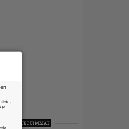
sen
tietoja
 ja
LUETUIMMAT
toja