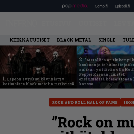
Como.fi
Episodi.fi
ETUSIVU
UUTISET
LEVY
KEIKKAUUTISET
BLACK METAL
SINGLE
TUL
2.
”Metallica on tiukempi 
koskaan ja te haluatte jonk
nulikan yrittävän olla Hetfi
Pepper Keenan muisteli
1.
Espoon syyskuu käynnistyy
ensimmäistä koesoittoaan 
kotimaisen black metalin merkeissä
kanssa
ROCK AND ROLL HALL OF FAME
IRO
”Rock on mu