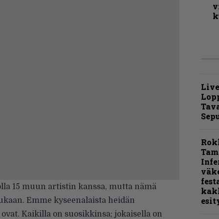
v
k
Live
Lop
Tava
Sepu
Rok
Tamp
Infe
väk
fest
lla
15 muun artistin kanssa, mutta
nämä
kak
esit
 mukaan. Emme kyseenalaista heidän
 ovat. Kaikilla on suosikkinsa; jokaisella on