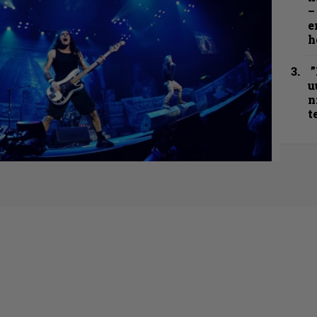
–
e
h
”
u
n
t