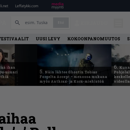
i.net
Leffatykki.com
PA
Etsi
KIRJAUDU
FESTIVAALIT
UUSI LEVY
KOKOONPANOMUUTOS
S
6.
tää ihan
Kunni
5.
ppu-uimari
Näin lähtee Ghostin Tobias
Pohjolal
ethiä
Forgelta Accept – menossa mukana
keskelle
myös Anthrax- ja Korn-miehistöä
videoll
laihaa