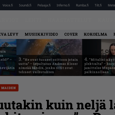
Voice.fi
Soundi.fi
Pelaaja.fi
Inferno.fi
Rumba.fi
Tilt.fi
Metel
ARVIOT
LEHTI
HAASTATTELUT
KAUP
EVA LEVY
MUSIIKKIVIDEO
COVER
KOKOELMA
kuin
un
3.
4.
eld?” –
”He ovat tuoneet soittoon jotain
”Mitalini näyt
uutta” – Sepulturan Andreas Kisser
plektralta” – hui
hevijätin
nimeää bändin, jonka riffit ovat
jamittelee Megad
tehneet vaikutuksen
palkinnollaan
N MAIDEN
utakin kuin neljä 