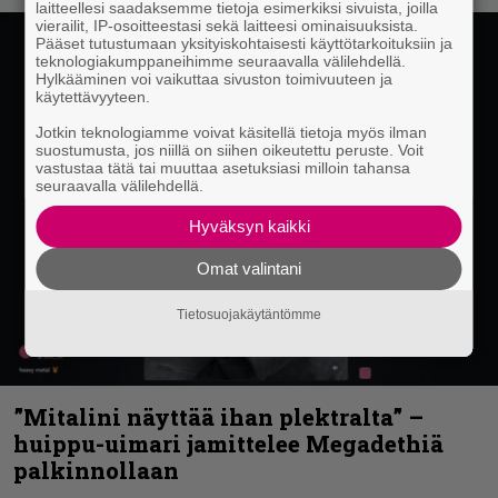
laitteellesi saadaksemme tietoja esimerkiksi sivuista, joilla
vierailit, IP-osoitteestasi sekä laitteesi ominaisuuksista.
Pääset tutustumaan yksityiskohtaisesti käyttötarkoituksiin ja
teknologiakumppaneihimme seuraavalla välilehdellä.
Hylkääminen voi vaikuttaa sivuston toimivuuteen ja
käytettävyyteen.
Jotkin teknologiamme voivat käsitellä tietoja myös ilman
suostumusta, jos niillä on siihen oikeutettu peruste. Voit
vastustaa tätä tai muuttaa asetuksiasi milloin tahansa
seuraavalla välilehdellä.
Hyväksyn kaikki
Omat valintani
Tietosuojakäytäntömme
”Mitalini näyttää ihan plektralta” –
huippu-uimari jamittelee Megadethiä
palkinnollaan