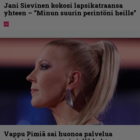
Jani Sievinen kokosi lapsikatraansa
yhteen – ”Minun suurin perintöni heille”
Vappu Pimiä sai huonoa palvelua