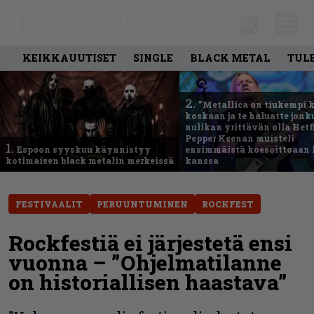
KEIKKAUUTISET
SINGLE
BLACK METAL
TUL
2.
”Metallica on tiukempi 
koskaan ja te haluatte jonk
nulikan yrittävän olla Hetfi
Pepper Keenan muisteli
1.
Espoon syyskuu käynnistyy
ensimmäistä koesoittoaan 
kotimaisen black metalin merkeissä
kanssa
FESTIVAALIT
PERUUNTUMINEN
ROCKFEST
Rockfestiä ei järjestetä ensi
vuonna – ”Ohjelmatilanne
on historiallisen haastava”