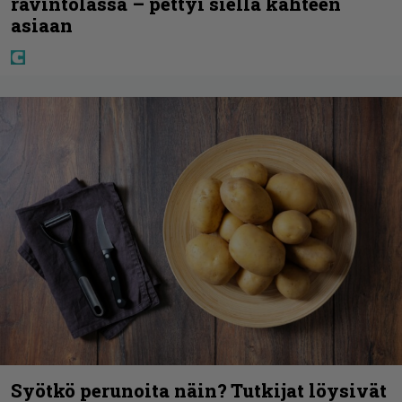
ravintolassa – pettyi siellä kahteen
asiaan
Syötkö perunoita näin? Tutkijat löysivät