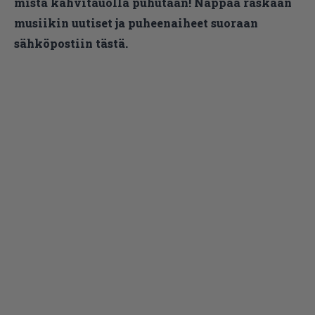
mistä kahvitauolla puhutaan! Nappaa raskaan
musiikin uutiset ja puheenaiheet suoraan
sähköpostiin tästä.