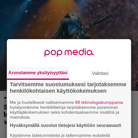
Arvostamme yksityisyyttäsi
Valintasi
Tarvitsemme suostumuksesi tarjotaksemme
henkilökohtaisen käyttökokemuksen
”He ovat tuoneet soittoon jotain uutta” –
Me ja huolellisesti valitsemamme
88 teknologiakumppania
Sepulturan Andreas Kisser nimeää
hyödynnämme henkilötietoja tarjotaksemme paremman
käyttäjäkokemuksen sekä kohdentaaksemme sisältöä ja
bändin, jonka riffit ovat tehneet
mainoksia.
vaikutuksen
Hyväksymällä suostut tietojesi käyttöön seuraavasti
Käytämme laitetunnisteita ja tallennamme evästeitä