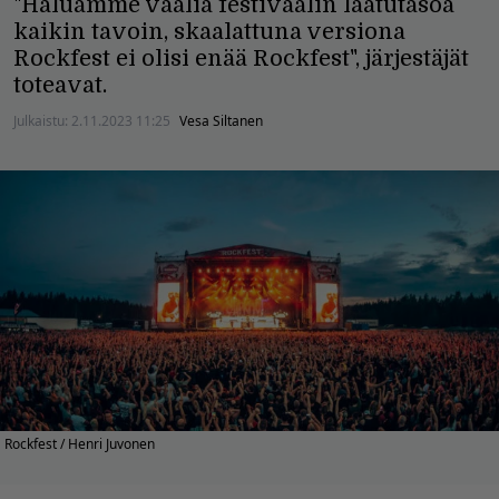
"Haluamme vaalia festivaalin laatutasoa
kaikin tavoin, skaalattuna versiona
Rockfest ei olisi enää Rockfest", järjestäjät
toteavat.
Julkaistu:
2.11.2023 11:25
Vesa Siltanen
Rockfest / Henri Juvonen