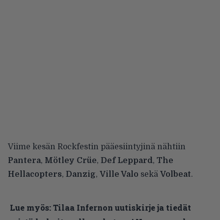
Viime kesän Rockfestin pääesiintyjinä nähtiin
Pantera
,
Mötley Crüe
,
Def Leppard
,
The
Hellacopters
,
Danzig
,
Ville Valo
sekä
Volbeat
.
Lue myös:
Tilaa Infernon uutiskirje ja tiedät