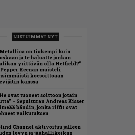
LUETUIMMAT NYT
Metallica on tiukempi kuin
oskaan ja te haluatte jonkun
ulikan yrittävän olla Hetfield?”
 Pepper Keenan muisteli
nsimmäistä koesoittoaan
evijätin kanssa
He ovat tuoneet soittoon jotain
utta” – Sepulturan Andreas Kisser
imeää bändin, jonka riffit ovat
ehneet vaikutuksen
lind Channel aktivoituu jälleen
uden levyn ja jäähallikeikan