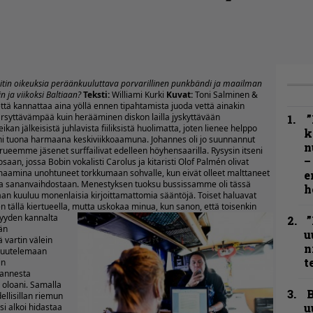
liitin oikeuksia peräänkuuluttava porvarillinen punkbändi ja maailman
n ja viikoksi Baltiaan?
Teksti:
Williami Kurki
Kuvat:
Toni Salminen &
 että kannattaa aina yöllä ennen tipahtamista juoda vettä ainakin
 ärsyttävämpää kuin herääminen diskon lailla jyskyttävään
”
ikan jälkeisistä juhlavista fiiliksistä huolimatta, joten lienee helppo
k
ni tuona harmaana keskiviikkoaamuna. Johannes oli jo suunnannut
n
rueemme jäsenet surffailivat edelleen höyhensaarilla. Rysysin itseni
–
n, jossa Bobin vokalisti Carolus ja kitaristi Olof Palmén olivat
umaamina unohtuneet torkkumaan sohvalle, kun eivät olleet malttaneet
e
sta sananvaihdostaan. Menestyksen tuoksu bussissamme oli tässä
h
an kuuluu monenlaisia kirjoittamattomia sääntöjä. Toiset haluavat
n tällä kiertueella, mutta uskokaa minua, kun sanon, että toisenkin
vyyden kannalta
”
ään
u
 vartin välein
n
 huutelemaan
t
in
hannesta
 oloani. Samalla
B
ellisillan riemun
u
i alkoi hidastaa