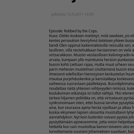
Julkaistu:
12.9.2011 14:59
Episode: Robbed by the Cops.
Kuva:
Oletko koskaan miettinyt, mitä saadaan, jos e
kenties persaukisin heviryhmä laitetaan yhteen bussii
bändi Olen oppinut kaikennäköisillä reissuilla sen,
lasillinen, sillä nestehukkaan herääminen on vielä
virtsarakkoon. Muistin vesilasillisen Kaliningradin-ke
arvata, kumpaan yllä mainituista heräsin punkasta
bussin kohti Liettuan rajaa, mutta muut urhean seu
parin mehevän mustelman siivittämänä bussin etuosaa
ilmeisesti edellisillan hienosyisen keskustelun hu
irtautua purjehduskenkiä ja kansitakkeja koskeva
vaiheessa suorastaan päällekäyvä. Bussidiplomatia
noudattaa näitä yhteisen viihtyvyyden nimissä, kute
koulukunnan edustajia on tullut nähtyä.
Yksi etene
tärkeä hiljainen politiikka on, että virtsatauot pyrit
synkronoimaan siten, ettei bussia tarvitse pysäyttää
aina, kun seuraava apina herää sijoiltaan ja alkaa
kuskia eksyneen lapsen ulosantia muistuttavin lyhy
äännähdyksin. Nyt koin kuitenkin voivani pyytää Jo
pysäyttämään ajoneuvomme, jotta voisin helpottaa
hetkellä kun sain muotoiltua kainon toiveeni ulos ed
turvottamasta suustani Johanneksen suuntaan, buss