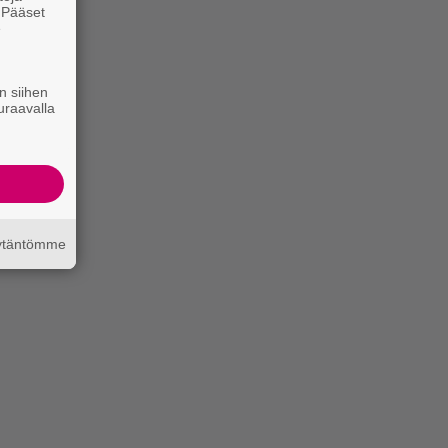
. Pääset
e
n siihen
uraavalla
äytäntömme