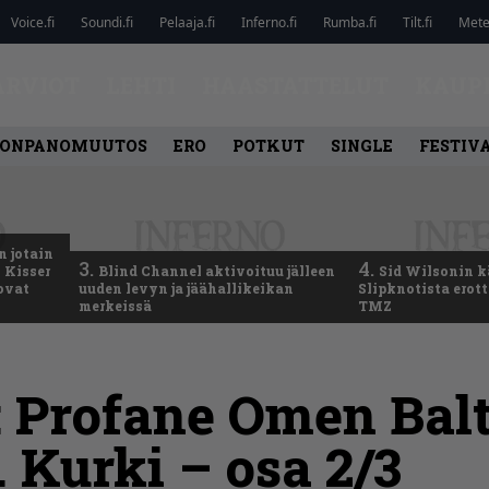
Voice.fi
Soundi.fi
Pelaaja.fi
Inferno.fi
Rumba.fi
Tilt.fi
Metel
ARVIOT
LEHTI
HAASTATTELUT
KAUP
ONPANOMUUTOS
ERO
POTKUT
SINGLE
FESTIV
n jotain
3.
4.
 Kisser
Blind Channel aktivoituu jälleen
Sid Wilsonin 
 ovat
uuden levyn ja jäähallikeikan
Slipknotista erot
merkeissä
TMZ
 Profane Omen Balt
 Kurki – osa 2/3