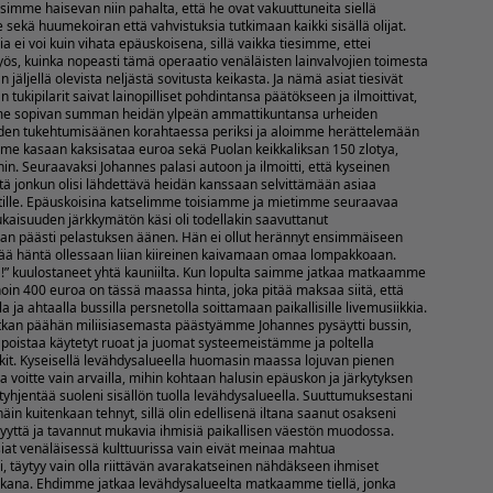
imme haisevan niin pahalta, että he ovat vakuuttuneita siellä
e sekä huumekoiran että vahvistuksia tutkimaan kaikki sisällä olijat.
ria ei voi kuin vihata epäuskoisena, sillä vaikka tiesimme, ettei
s, kuinka nopeasti tämä operaatio venäläisten lainvalvojien toimesta
 jäljellä olevista neljästä sovitusta keikasta. Ja nämä asiat tiesivät
tukipilarit saivat lainopilliset pohdintansa päätökseen ja ilmoittivat,
mme sopivan summan heidän ylpeän ammattikuntansa urheiden
den tukehtumisäänen korahtaessa periksi ja aloimme herättelemään
mme kasaan kaksisataa euroa sekä Puolan keikkaliksan 150 zlotya,
in. Seuraavaksi Johannes palasi autoon ja ilmoitti, että kyseinen
tä jonkun olisi lähdettävä heidän kanssaan selvittämään asiaa
atille. Epäuskoisina katselimme toisiamme ja mietimme seuraavaa
kaisuuden järkkymätön käsi oli todellakin saavuttanut
han päästi pelastuksen äänen. Hän ei ollut herännyt ensimmäiseen
tää häntä ollessaan liian kiireinen kaivamaan omaa lompakkoaan.
stä!” kuulostaneet yhtä kauniilta. Kun lopulta saimme jatkaa matkaamme
oin 400 euroa on tässä maassa hinta, joka pitää maksaa siitä, että
a ja ahtaalla bussilla persnetolla soittamaan paikallisille livemusiikkia.
tkan päähän miliisiasemasta päästyämme Johannes pysäytti bussin,
 poistaa käytetyt ruoat ja juomat systeemeistämme ja poltella
it. Kyseisellä levähdysalueella huomasin maassa lojuvan pienen
ja voitte vain arvailla, mihin kohtaan halusin epäuskon ja järkytyksen
yhjentää suoleni sisällön tuolla levähdysalueella. Suuttumuksestani
äin kuitenkaan tehnyt, sillä olin edellisenä iltana saanut osakseni
syyttä ja tavannut mukavia ihmisiä paikallisen väestön muodossa.
siat venäläisessä kulttuurissa vain eivät meinaa mahtua
 täytyy vain olla riittävän avarakatseinen nähdäkseen ihmiset
akana. Ehdimme jatkaa levähdysalueelta matkaamme tiellä, jonka