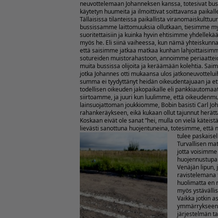
neuvottelemaan Johanneksen kanssa, totesivat buss
käytetyn huumeita ja ilmoittivat soittavansa paikall
Tällaisissa tilanteissa paikallista viranomaiskulttuu
bussissamme laittomuuksia ollutkaan, tiesimme myö
suoritettaisiin ja kuinka hyvin ehtisimme yhdellekään
myös he. Eli siinä vaiheessa, kun nämä yhteiskunnan 
että saisimme jatkaa matkaa kunhan lahjoittaisi
sotureiden muistorahastoon, annoimme periaattei
muita bussissa olijoita ja keräämään kolehtia. Sai
jotka Johannes otti mukaansa ulos jatkoneuvotteluih
summa ei tyydyttänyt heidän oikeudentajuaan ja et
todellisen oikeuden jakopaikalle eli pankkiautoma
siirtoamme, ja juuri kun luulimme, että oikeudenmu
lainsuojattoman joukkiomme, Bobin basisti Carl Jo
rahankeräykseen, eikä kukaan ollut tajunnut herät
Koskaan eivät ole sanat ”hei, mulla on vielä kätei
lievästi sanottuna huojentuneina, totesimme, että n
tulee paskaisell
Turvallisen ma
jotta voisimme
huojennustupak
Venäjän lipun, 
ravistelemana t
huolimatta en n
myös ystävälli
Vaikka jotkin a
ymmärrykseeni,
järjestelmän t