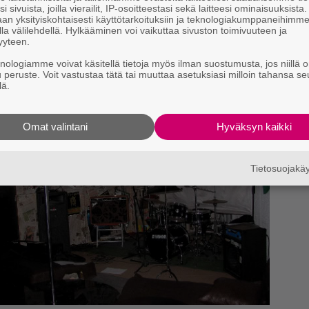
ingradissa upeita kokemuksia, tämä päivä oli yhden instanssin takia yksi
i sivuista, joilla vierailit, IP-osoitteestasi sekä laitteesi ominaisuuksista
än kappaleen loppuun lisätä omat kainonrehdit terveiseni venäläisille
an yksityiskohtaisesti käyttötarkoituksiin ja teknologiakumppaneihimm
palloa
Liettuassa soitimme Fenix-nimisessä kuppilassa, joka oli
la välilehdellä. Hylkääminen voi vaikuttaa sivuston toimivuuteen ja
a. Keikan järjestäjä saapui paikalle noin puoli tuntia meidän
yyteen.
enivät varsin nopeasti mielihyvän äännähdysten säestämänä. Koska
ikin Liettuassa, olivat koripallo ja siihen liittyvät asiat varsin yleinen
knologiamme voivat käsitellä tietoja myös ilman suostumusta, jos niillä o
opa kansanliike, joka ajaa asianaan sitä, että valtion lippuun olisi
u peruste. Voit vastustaa tätä tai muuttaa asetuksiasi milloin tahansa se
lä.
Omat valintani
Hyväksyn kaikki
Tietosuojak