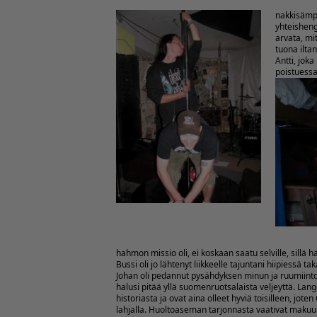
nakkisämpy
yhteisheng
arvata, mit
tuona ilta
Antti, jok
poistuessa
hahmon missio oli, ei koskaan saatu selville, sillä h
Bussi oli jo lähtenyt liikkeelle tajuntani hiipiessä
Johan oli pedannut pysähdyksen minun ja ruumiinto
halusi pitää yllä suomenruotsalaista veljeyttä. Lang
historiasta ja ovat aina olleet hyviä toisilleen, j
lahjalla.
Huoltoaseman tarjonnasta vaativat makuukr