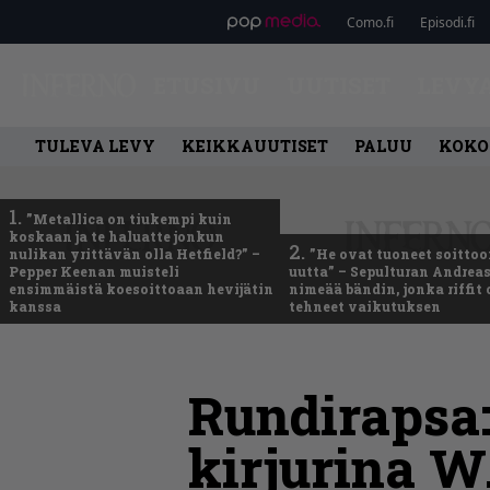
Como.fi
Episodi.fi
ETUSIVU
UUTISET
LEVY
TULEVA LEVY
KEIKKAUUTISET
PALUU
KOKO
1.
”Metallica on tiukempi kuin
koskaan ja te haluatte jonkun
2.
nulikan yrittävän olla Hetfield?” –
”He ovat tuoneet soittoo
Pepper Keenan muisteli
uutta” – Sepulturan Andreas
ensimmäistä koesoittoaan hevijätin
nimeää bändin, jonka riffit
kanssa
tehneet vaikutuksen
Rundirapsa:
kirjurina W.