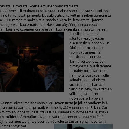
löistä ja hyvästä, koettelemusten vahvistamasta
estämme. Oli mahtavaa pelkästään nähdä sanoja, joista saattoi jopa
ä ne tarkoittivat, ja monta klassikkovitsiä kaivettiin mielten uumenista
na. Suurimman remakan taisi saada aikaiseksi kitarataiteilijamme
a heitti jonkun kuolemattoman klassikon pöytään juuri punkkaan
an. Juuri nyt kyseinen kasku ei vain kuollaksenikaan muistu mieleen.
Bussilla jatkoimme
istuntoa vielä jokusen
öisen hetken, ennen kuin
Olof ja allekirjoittanut
ryömivät viimeisinä
punkkiinsa uinumaan.
Tarina kertoo, että yön
pimeydessä bussistamme
oli nähty poistuvan ripeä
hahmo talouspaperirulla
kainalossaan läheisen
virastotalon pihamaan
varjoihin. Sitä, mikä tämän
yöllisen, pantterin
notkeudella liikkuvan
avainnot jäivät ilmeisen vähäisiksi.
Toveruutta ja jälleennäkemisiä
 takaisin torstaiaamuna, ja matkasimme hyvää vauhtia kohti Riikaa. Carl
imintojeni onneksi ihastuttavasti seuraavalle huoltoasemalle, koska
enskiöldin ja Aminoffin suvut tulevat rinta rinnan kaukaa ylpeästä
oten CJ halusi muistaa yhtyetoveriaan Carolusta tämän syntymäpäivänä
iteerit täyttivät