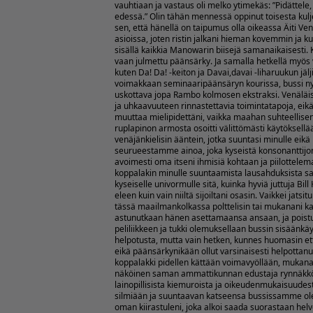
vauhtiaan ja vastaus oli melko ytimekäs: ”Pidättele,
edessä.” Olin tähän mennessä oppinut toisesta ku
sen, että hänellä on taipumus olla oikeassa Äiti Ve
asioissa, joten ristin jalkani hieman kovemmin ja k
sisällä kaikkia Manowarin biisejä samanaikaisesti. 
vaan julmettu päänsärky. Ja samalla hetkellä myös 
kuten Da! Da! -keiton ja Davai,davai -liharuukun jä
voimakkaan seminaaripäänsäryn kourissa, bussi nytkäh
uskottava jopa Rambo kolmosen ekstraksi. Venäläise
ja uhkaavuuteen rinnastettavia toimintatapoja, ei
muuttaa mielipidettäni, vaikka maahan suhteellise
ruplapinon armosta osoitti välittömästi käytöksel
venäjänkielisin ääntein, jotka suuntasi minulle eikä
seurueestamme ainoa, joka kyseistä konsonanttij
avoimesti oma itseni ihmisiä kohtaan ja piilottelema
koppalakin minulle suuntaamista lausahduksista san
kyseiselle univormulle sitä, kuinka hyviä juttuja Bill
eleen kuin vain niiltä sijoiltani osasin. Vaikkei jatsi
tässä maailmankolkassa polttelisin tai mukanani kan
astunutkaan hänen asettamaansa ansaan, ja poistui
peliliikkeen ja tukki olemuksellaan bussin sisäänkäy
helpotusta, mutta vain hetken, kunnes huomasin että
eikä päänsärkynikään ollut varsinaisesti helpottanu
koppalakki pidellen kättään voimavyöllään, mukan
näköinen saman ammattikunnan edustaja rynnäkkök
lainopillisista kiemuroista ja oikeudenmukaisuudes
silmiään ja suuntaavan katseensa bussissamme olev
oman kiirastuleni, joka alkoi saada suorastaan helvet