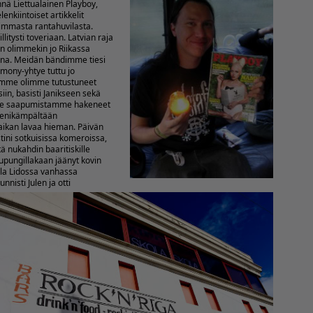
nnä Liettualainen Playboy,
lenkiintoiset artikkelit
simmasta rantahuvilasta.
llitysti toveriaan. Latvian raja
an olimmekin jo Riikassa
ina.
Meidän bändimme tiesi
mony-yhtye tuttu jo
llamme olimme tutustuneet
in, basisti Janikseen sekä
bille saapumistamme hakeneet
reenikämpältään
paikan lavaa hieman.
Päivän
tini sotkuisissa komeroissa,
ä nukahdin baaritiskille
upungillakaan jäänyt kovin
ola Lidossa vanhassa
nisti Julen ja otti