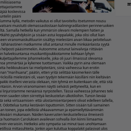
 miliisiasema
m
ljettajastamme
näjää koskevissa
uuntelin pääni
Kumma kyllä, metodin vaikutus ei ollut tavoiteltu itsetunnon nousu
vatsani muistutti olemassaolostaan kaliningradilaisten perinneruokien
ljiltä. Samalla hetkellä kun ymmärsin olevani molempien hätien ja
ti pysähdyksiin ja sisään astui koppalakki, joka olisi ollut liian
en viranomaiskulttuuriin sisältyy mielestäni aivan liikaa pelotteluun
kä tähänastinen matkamme ollut antanut minulle minkäänlaista syytä
n helposti pääsimmekin. Autoomme astunut lainvalvoja riittävän
lään halveksuntansa musikanttijoukkiotamme kohtaan lyhyin
 kuljettajallemme Johannekselle, joka oli juuri ilmaissut olevansa
onoa ymmärtää ja kykenee tuottamaan. Vaikka pyrin aina olemaan
tta heikkouksiani tai mielipiteitäni, siinä vaiheessa kun erotin
an ”marihuana”, päätin, etten yritä selittää käsimerkein tälle
 Hicksillä mielestäni oli, vaan tyydyin tekemään käsilläni niin kieltävän
tupakki itselleni vierasta olekaan, niin tyhmä en kuitenkaan ole, että sitä
taisin. Arvon viranomainen näytti selvästi pettyneeltä, kun en
 linjuristamme nenäänsä nyrpistellen. Tässä vaiheessa Johannes teki
nnin saaden siten siirrettyä keskustelun ulkotiloihin. Tunsin lievää
 sekä virtsaamisen- että ulostamisentarpeeni olivat edelleen tallella,
t. Odottelua tuntui kestävän loputtomiin. Sitten sisään tuli samainen
aan toinen, jopa edellistä uhkaavamman ja epämiellyttävämmän
ivääri mukanaan. Näiden kaverusten keskustellessa ilmeisesti
ta huomasin Caroluksen availevan sohvalla ilon kiinni liimaamia
iin vieraisiin. Hetkeksi aito sympatia sai minut taas unohtamaan
illisiä mittasuhteita. Jonkin ajan kuluttua koppalakit palasivat ulos