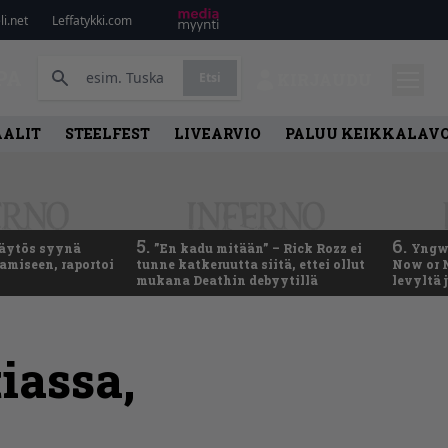
i.net
Leffatykki.com
PA
Etsi
KIRJAUDU
AALIT
STEELFEST
LIVEARVIO
PALUU KEIKKALAVO
5.
6.
käytös syynä
”En kadu mitään” – Rick Rozz ei
Yngwi
tamiseen, raportoi
tunne katkeruutta siitä, ettei ollut
Now or N
mukana Deathin debyytillä
levyltä 
iassa,