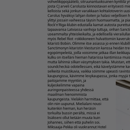
vohvelikippojäätelö, sitruunantuoksuinen kynttilä y
josta CJ arveli Carolusta kiinnostavan erityisesti mie
kelloista sekä jonkun varakkaan kohtalotoverin uu
Carolus hyväksyi lahjan iloiten ja halasi veljellisen hi
ylittyi jossain vaiheessa täysin huomaamatta, ja pi
Rock'n'Riga-klubin edustalla kamat autosta purettu
tapaavansa Latviassa vanhoja tuttuja, onhan Sancti
useammalta yhteiskeikalta, ja edellisellä vierailu
myös Rebel Riot -rokkikoneen hulvattomiin kaveruksi
kitaristi Bobiin. Olimme itse asiassa jo ennen klu
Sanctimonyn kitaristin Viestursin kanssa heidän t
egopömpeleitä, joilla voisimme jatkaa illan keikka
kulku on itselläni hieman hatarissa kantimissa muis
mutta lähinnä silkan väsymyksen takia. Muistan, ett
soundcheckiä odotellessani, eikä kävelystämme ka
selkeitä muistikuvia, vaikka söimme upeasti ravint
kaupungissa, kävimme levykaupassa, jonka myyjä tun
paitojamme myyntiin, ja
kuljeskelimme vapaina
auringonpaisteessa yhdessä
maailman hienoimmista
kaupungeista. Vieläkin harmittaa, että
olin niin uupunut.
Mielialani nousi
kuitenkin hieman, kun heräsin
torkuilta bussin perältä, missä ei
lisäkseni ollut ketään muuta kuin
Johannes, siihen että puhelin soi.
Miksaaja-Pekka oli vuokrannut Hotel