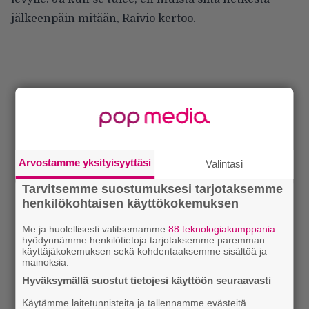
jälkeenpäin mitään, Raivio kertoo.
Arvostamme yksityisyyttäsi
Valintasi
Tarvitsemme suostumuksesi tarjotaksemme
henkilökohtaisen käyttökokemuksen
Me ja huolellisesti valitsemamme
88 teknologiakumppania
hyödynnämme henkilötietoja tarjotaksemme paremman
käyttäjäkokemuksen sekä kohdentaaksemme sisältöä ja
mainoksia.
Hyväksymällä suostut tietojesi käyttöön seuraavasti
Käytämme laitetunnisteita ja tallennamme evästeitä