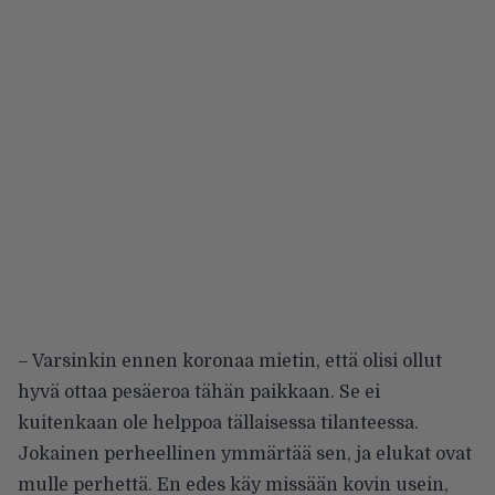
– Varsinkin ennen koronaa mietin, että olisi ollut
hyvä ottaa pesäeroa tähän paikkaan. Se ei
kuitenkaan ole helppoa tällaisessa tilanteessa.
Jokainen perheellinen ymmärtää sen, ja elukat ovat
mulle perhettä. En edes käy missään kovin usein,