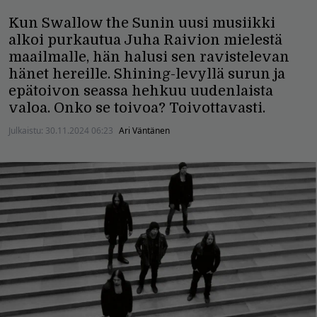
Kun Swallow the Sunin uusi musiikki
alkoi purkautua Juha Raivion mielestä
maailmalle, hän halusi sen ravistelevan
hänet hereille. Shining-levyllä surun ja
epätoivon seassa hehkuu uudenlaista
valoa. Onko se toivoa? Toivottavasti.
Julkaistu:
30.11.2024 06:23
Ari Väntänen