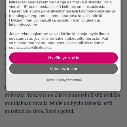
laitteellesi saadaksemme tietoja esimerkiksi sivuista, joilla
vierailit, IP-osoitteestasi sekä laitteesi ominaisuuksista.
Pääset tutustumaan yksityiskohtaisesti käyttötarkoituksiin ja
teknologiakumppaneihimme seuraavalla välilehdellä.
Swallow the Sunin kaksi edellistä albumia When a
Hylkääminen voi vaikuttaa sivuston toimivuuteen ja
Shadow Is Forced into the Light (2019) ja
käytettävyyteen.
Moonflowers (2021) sekä Raivion Hallatar-yhtyeen
Jotkin teknologiamme voivat käsitellä tietoja myös ilman
suostumusta, jos niillä on siihen oikeutettu peruste. Voit
No Stars Upon the Bridge (2017) syntyivät läheisen
vastustaa tätä tai muuttaa asetuksiasi milloin tahansa
seuraavalla välilehdellä.
menettämisen synnyttämästä syvästä surusta.
Vaikka säveltämisellä on myös terapeuttinen
Hyväksyn kaikki
ulottuvuus, noiden levyjen tekeminen oli Raiviolle
Omat valintani
äärimmäisen raskasta.
– Ehkä tulevaisuudessa pystyn näkemään, oliko
Tietosuojakäytäntömme
tämän kaiken näin rankaksi tekeminen plussaa vai
miinusta. Toisaalta en olisi voinut tehdä sitä millään
muullakaan tavalla. Mulle on hyvin tärkeää, että
musiikki on aitoa, Raivio pohtii.