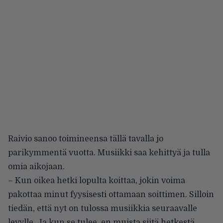
Raivio sanoo toimineensa tällä tavalla jo
parikymmentä vuotta. Musiikki saa kehittyä ja tulla
omia aikojaan.
– Kun oikea hetki lopulta koittaa, jokin voima
pakottaa minut fyysisesti ottamaan soittimen. Silloin
tiedän, että nyt on tulossa musiikkia seuraavalle
levylle. Ja kun se tulee, en muista siitä hetkestä