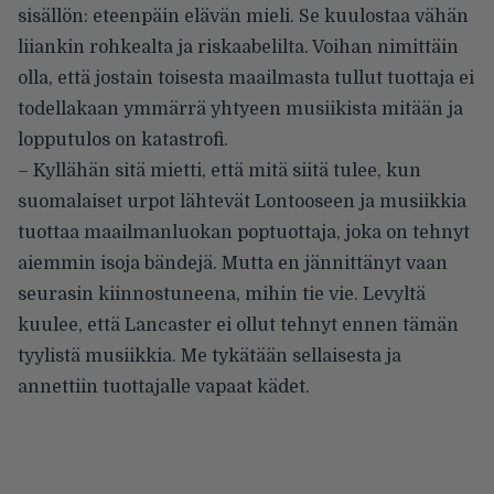
sisällön: eteenpäin elävän mieli. Se kuulostaa vähän
liiankin rohkealta ja riskaabelilta. Voihan nimittäin
olla, että jostain toisesta maailmasta tullut tuottaja ei
todellakaan ymmärrä yhtyeen musiikista mitään ja
lopputulos on katastrofi.
– Kyllähän sitä mietti, että mitä siitä tulee, kun
suomalaiset urpot lähtevät Lontooseen ja musiikkia
tuottaa maailmanluokan poptuottaja, joka on tehnyt
aiemmin isoja bändejä. Mutta en jännittänyt vaan
seurasin kiinnostuneena, mihin tie vie. Levyltä
kuulee, että Lancaster ei ollut tehnyt ennen tämän
tyylistä musiikkia. Me tykätään sellaisesta ja
annettiin tuottajalle vapaat kädet.