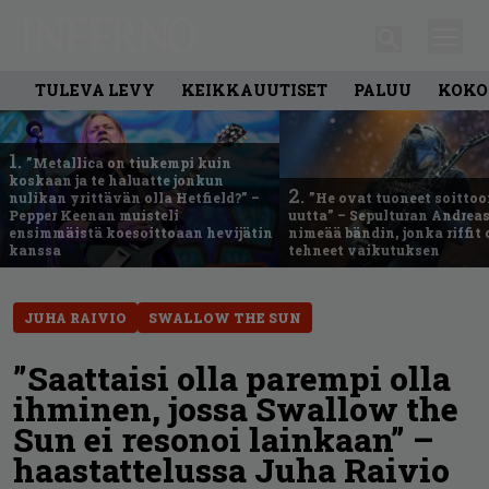
TULEVA LEVY
KEIKKAUUTISET
PALUU
KOKO
1.
”Metallica on tiukempi kuin
koskaan ja te haluatte jonkun
2.
nulikan yrittävän olla Hetfield?” –
”He ovat tuoneet soittoo
Pepper Keenan muisteli
uutta” – Sepulturan Andreas
ensimmäistä koesoittoaan hevijätin
nimeää bändin, jonka riffit
kanssa
tehneet vaikutuksen
JUHA RAIVIO
SWALLOW THE SUN
”Saattaisi olla parempi olla
ihminen, jossa Swallow the
Sun ei resonoi lainkaan” –
haastattelussa Juha Raivio