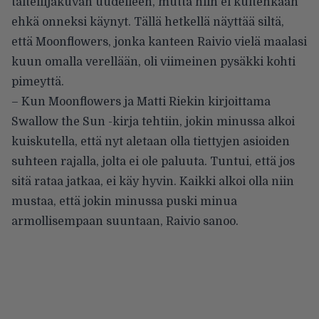
taiteilijakuvan uudelleen, mutta niin ei kuitenkaan
ehkä onneksi käynyt. Tällä hetkellä näyttää siltä,
että Moonflowers, jonka kanteen Raivio vielä maalasi
kuun omalla verellään, oli viimeinen pysäkki kohti
pimeyttä.
– Kun Moonflowers ja Matti Riekin kirjoittama
Swallow the Sun -kirja tehtiin, jokin minussa alkoi
kuiskutella, että nyt aletaan olla tiettyjen asioiden
suhteen rajalla, jolta ei ole paluuta. Tuntui, että jos
sitä rataa jatkaa, ei käy hyvin. Kaikki alkoi olla niin
mustaa, että jokin minussa puski minua
armollisempaan suuntaan, Raivio sanoo.