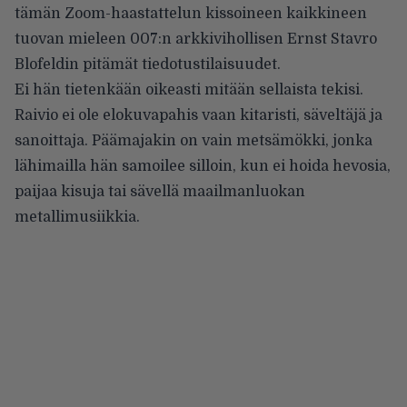
tämän Zoom-haastattelun kissoineen kaikkineen
tuovan mieleen 007:n arkkivihollisen Ernst Stavro
Blofeldin pitämät tiedotustilaisuudet.
Ei hän tietenkään oikeasti mitään sellaista tekisi.
Raivio ei ole elokuvapahis vaan kitaristi, säveltäjä ja
sanoittaja. Päämajakin on vain metsämökki, jonka
lähimailla hän samoilee silloin, kun ei hoida hevosia,
paijaa kisuja tai sävellä maailmanluokan
metallimusiikkia.