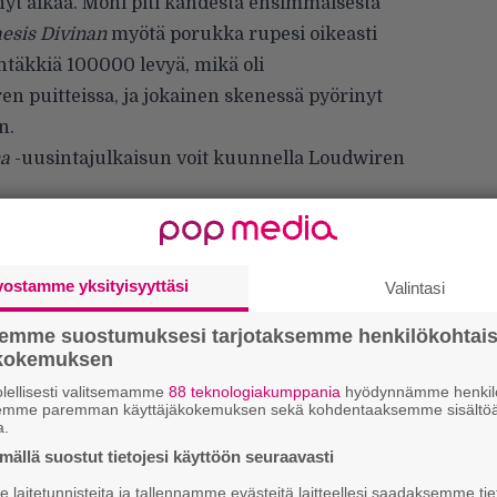
nyt aikaa. Moni piti kahdesta ensimmäisestä
sis Divinan
myötä porukka rupesi oikeasti
täkkiä 100000 levyä, mikä oli
 puitteissa, ja jokainen skenessä pyörinyt
n.
na
-uusintajulkaisun voit kuunnella Loudwiren
vostamme yksityisyyttäsi
Valintasi
semme suostumuksesi tarjotaksemme henkilökohtai
ökokemuksen
k
lellisesti valitsemamme
88 teknologiakumppania
hyödynnämme henkilö
m
semme paremman käyttäjäkokemuksen sekä kohdentaaksemme sisältöä
a.
”
ällä suostut tietojesi käyttöön seuraavasti
p
laitetunnisteita ja tallennamme evästeitä laitteellesi saadaksemme tie