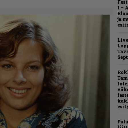
Fest
1 – 
Blac
ja m
esii
Live
Lop
Tava
Sepu
Rok
Tamp
Infe
väk
fest
kak
esit
Pal
liit