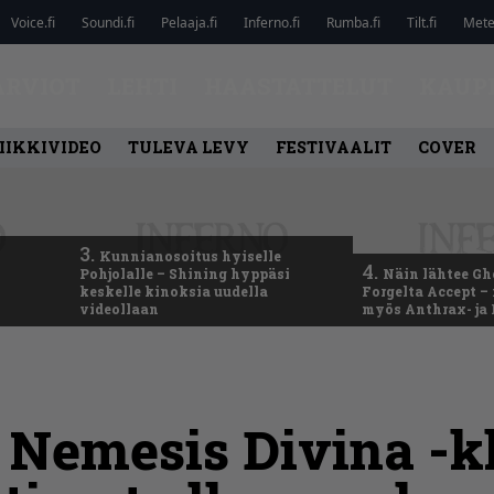
Voice.fi
Soundi.fi
Pelaaja.fi
Inferno.fi
Rumba.fi
Tilt.fi
Metel
ARVIOT
LEHTI
HAASTATTELUT
KAUP
IIKKIVIDEO
TULEVA LEVY
FESTIVAALIT
COVER
3.
Kunnianosoitus hyiselle
4.
Pohjolalle – Shining hyppäsi
Näin lähtee Gh
keskelle kinoksia uudella
Forgelta Accept 
videollaan
myös Anthrax- ja
 Nemesis Divina -k