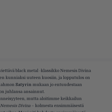
ettävä black metal -klassikko Nemesis Divina
en kunniaksi uuteen kuosiin, ja lopputulos on
ohahmon
Satyrin
mukaan jo entuudestaan
 on juhlansa ansainnut.
menneisyyteen, mutta aloitimme keikkailun
Nemesis Divina
– kolmesta ensimmäisestä