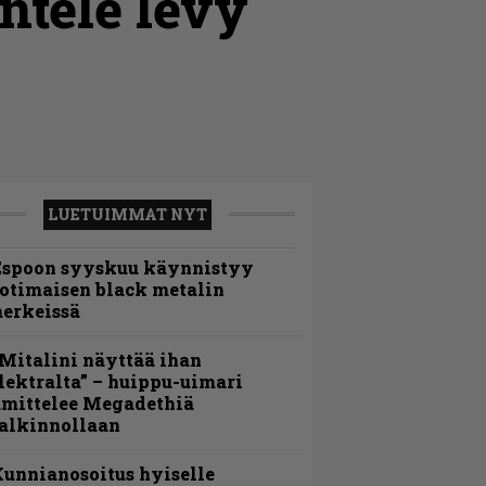
ntele levy
LUETUIMMAT NYT
Espoon syyskuu käynnistyy
otimaisen black metalin
erkeissä
Mitalini näyttää ihan
lektralta” – huippu-uimari
amittelee Megadethiä
alkinnollaan
unnianosoitus hyiselle