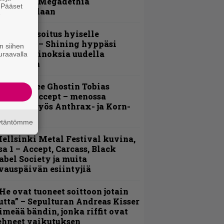
amittelee Megadethiä
. Pääset
alkinnollaan
e
unnianosoitus hyiselle
ohjolalle – Shining hyppäsi
n siihen
eskelle kinoksia uudella
uraavalla
ideollaan
äin lähtee Ghostin Tobias
orgelta Accept – menossa
ukana myös Anthrax- ja Korn-
iehistöä
äytäntömme
ellsinki Metal Festival kuvina,
sa 1 – Accept, Carcass, Black
abel Society ja muita
vauspäivän esiintyjiä
He ovat tuoneet soittoon jotain
utta” – Sepulturan Andreas Kisser
imeää bändin, jonka riffit ovat
ehneet vaikutuksen