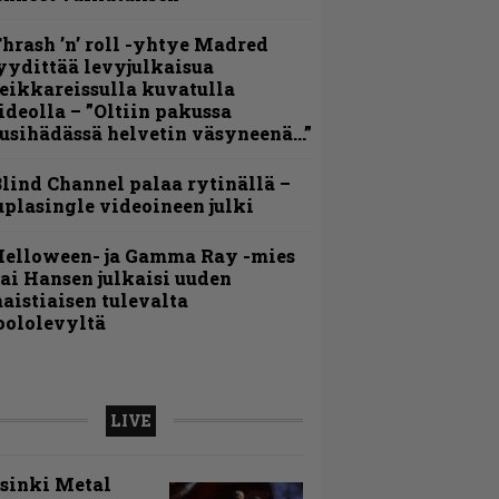
hrash ’n’ roll -yhtye Madred
yydittää levyjulkaisua
eikkareissulla kuvatulla
ideolla – ”Oltiin pakussa
usihädässä helvetin väsyneenä…”
lind Channel palaa rytinällä –
uplasingle videoineen julki
Helloween- ja Gamma Ray -mies
ai Hansen julkaisi uuden
aistiaisen tulevalta
oololevyltä
LIVE
sinki Metal