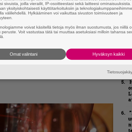
j
i sivuista, joilla vierailit, IP-osoitteestasi sekä laitteesi ominaisuuksista
p
an yksityiskohtaisesti käyttötarkoituksiin ja teknologiakumppaneihimm
la välilehdellä. Hylkääminen voi vaikuttaa sivuston toimivuuteen ja
yyteen.
K
P
knologiamme voivat käsitellä tietoja myös ilman suostumusta, jos niillä o
k
u peruste. Voit vastustaa tätä tai muuttaa asetuksiasi milloin tahansa se
lä.
v
N
Omat valintani
Hyväksyn kaikki
F
kirje ja tiedät mistä kahvitauolla puhutaan!
m
m
et ja puheenaiheet suoraan sähköpostiin
Tietosuojak
H
o
L
a
”
u
n
t