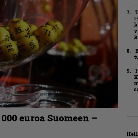
T
r
k
v
k
B
t
K
m
s
0 000 euroa Suomeen –
Hell