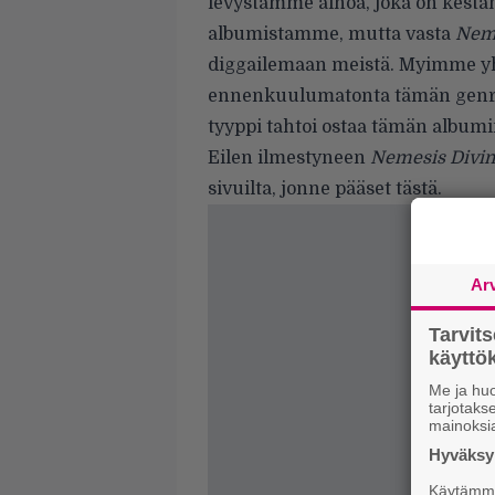
levystämme ainoa, joka on kestä
albumistamme, mutta vasta
Neme
diggailemaan meistä. Myimme yh
ennenkuulumatonta tämän genren
tyyppi tahtoi ostaa tämän albumi
Eilen ilmestyneen
Nemesis Divi
sivuilta, jonne pääset
tästä
.
Ar
Tarvit
käytt
Me ja huo
tarjotak
mainoksi
Hyväksym
Käytämme 