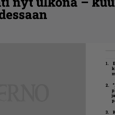
ti nyt ulkona – kuu
dessaan
k
m
”
p
j
p
K