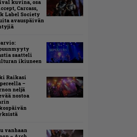
ival kuvina, osa
Accept, Carcass,
k Label Society
uita avauspäivän
ntyjiä
arvio:
puunmyyty
stia saatteli
lturan ikiuneen
ki Raikasi
ereella –
rnon neljä
evää nostoa
arin
kospäivän
yksistä
uu vanhaan
toon – Arch