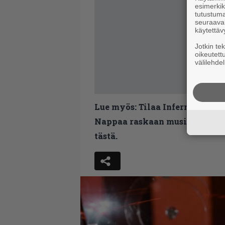
esimerkiks
tutustuma
seuraaval
käytettäv
Jotkin te
oikeutett
välilehdel
Lue myös:
Tilaa Infernon uutis
Nappaa raskaan musiikin uutis
tästä.