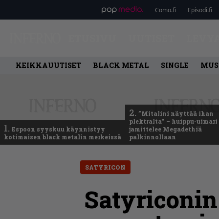
Como.fi
Episodi.fi
ETUSIVU
UUTISET
LEVY
KEIKKAUUTISET
BLACK METAL
SINGLE
MUS
2.
”Mitalini näyttää ihan
plektralta” – huippu-uimari
1.
Espoon syyskuu käynnistyy
jamittelee Megadethiä
kotimaisen black metalin merkeissä
palkinnollaan
SATYRICON
Satyriconin