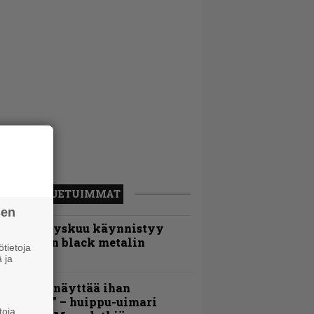
LUETUIMMAT
sen
Espoon syyskuu käynnistyy
otimaisen black metalin
tietoja
erkeissä
 ja
Mitalini näyttää ihan
lektralta” – huippu-uimari
toja