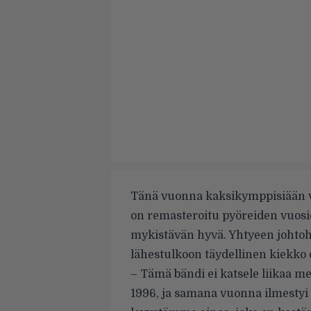
Tänä vuonna kaksikymppisiään vi
on remasteroitu pyöreiden vuosi
mykistävän hyvä. Yhtyeen joht
lähestulkoon täydellinen kiekko
– Tämä bändi ei katsele liikaa 
1996, ja samana vuonna ilmestyi