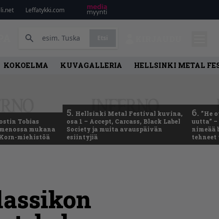
i.net
Leffatykki.com
PA
Etsi
KIRJAUDU
KOKOELMA
KUVAGALLERIA
HELLSINKI METAL FE
5.
6.
Hellsinki Metal Festival kuvina,
”He o
ostin Tobias
osa 1 – Accept, Carcass, Black Label
uutta” –
– menossa mukana
Society ja muita avauspäivän
nimeää b
 Korn-miehistöä
esiintyjiä
tehneet
lassikon