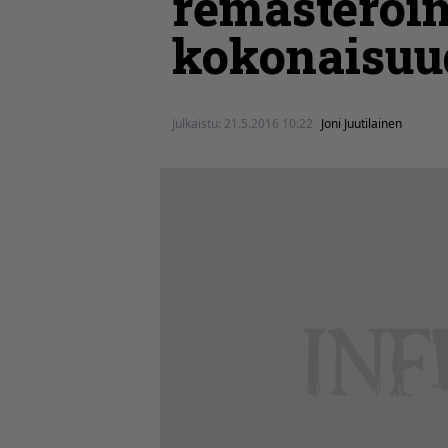
remasteroin
kokonaisuu
Julkaistu:
21.5.2016 10:22
Joni Juutilainen