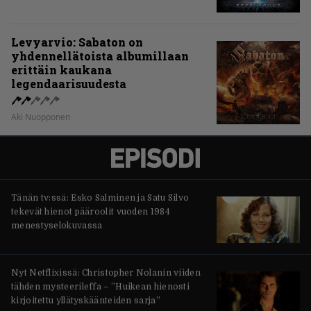
Levyarvio: Sabaton on
yhdennellätoista albumillaan
erittäin kaukana
legendaarisuudesta
Aki Nuopponen
Tänän tv:ssä: Esko Salminen ja Satu Silvo
tekevät hienot pääroolit vuoden 1984
menestyselokuvassa
Nyt Netflixissä: Christopher Nolanin viiden
tähden mysteerileffa – ”Huikean hienosti
kirjoitettu yllätyskäänteiden sarja”