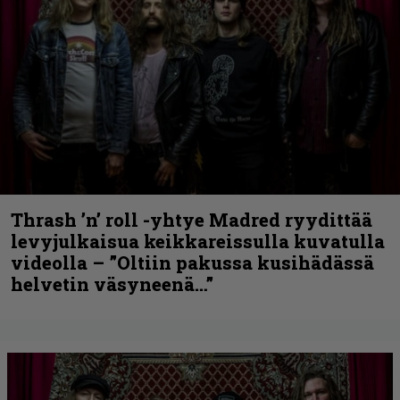
Thrash ’n’ roll -yhtye Madred ryydittää
levyjulkaisua keikkareissulla kuvatulla
videolla – ”Oltiin pakussa kusihädässä
helvetin väsyneenä…”