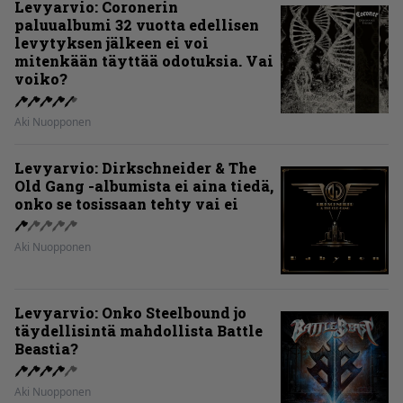
Levyarvio: Coronerin
paluualbumi 32 vuotta edellisen
levytyksen jälkeen ei voi
mitenkään täyttää odotuksia. Vai
voiko?
Aki Nuopponen
Levyarvio: Dirkschneider & The
Old Gang -albumista ei aina tiedä,
onko se tosissaan tehty vai ei
Aki Nuopponen
Levyarvio: Onko Steelbound jo
täydellisintä mahdollista Battle
Beastia?
Aki Nuopponen