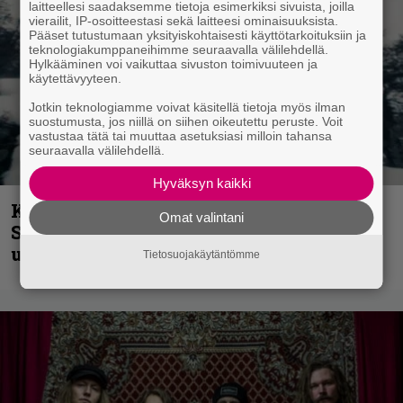
laitteellesi saadaksemme tietoja esimerkiksi sivuista, joilla
vierailit, IP-osoitteestasi sekä laitteesi ominaisuuksista.
Pääset tutustumaan yksityiskohtaisesti käyttötarkoituksiin ja
teknologiakumppaneihimme seuraavalla välilehdellä.
Hylkääminen voi vaikuttaa sivuston toimivuuteen ja
käytettävyyteen.
Jotkin teknologiamme voivat käsitellä tietoja myös ilman
suostumusta, jos niillä on siihen oikeutettu peruste. Voit
vastustaa tätä tai muuttaa asetuksiasi milloin tahansa
seuraavalla välilehdellä.
Hyväksyn kaikki
Kunnianosoitus hyiselle Pohjolalle –
Omat valintani
Shining hyppäsi keskelle kinoksia
uudella videollaan
Tietosuojakäytäntömme