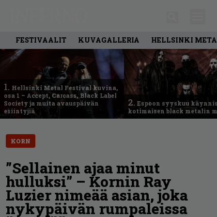
FESTIVAALIT
KUVAGALLERIA
HELLSINKI META
1.
Hellsinki Metal Festival kuvina,
osa 1 – Accept, Carcass, Black Label
2.
Society ja muita avauspäivän
Espoon syyskuu käynni
esiintyjiä
kotimaisen black metalin m
KORN
”Sellainen ajaa minut
hulluksi” – Kornin Ray
Luzier nimeää asian, joka
nykypäivän rumpaleissa