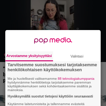
Arvostamme yksityisyyttäsi
Valintasi
Tarvitsemme suostumuksesi tarjotaksemme
”Mitalini näyttää ihan plektralta” –
henkilökohtaisen käyttökokemuksen
huippu-uimari jamittelee Megadethiä
Me ja huolellisesti valitsemamme
88 teknologiakumppania
palkinnollaan
hyödynnämme henkilötietoja tarjotaksemme paremman
käyttäjäkokemuksen sekä kohdentaaksemme sisältöä ja
mainoksia.
Hyväksymällä suostut tietojesi käyttöön seuraavasti
Käytämme laitetunnisteita ja tallennamme evästeitä