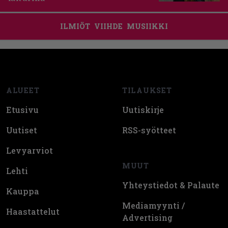
ILMIÖT
VIIHDE
MUSIIKKI
Footer
ALUEET
TILAUKSET
Etusivu
Uutiskirje
Uutiset
RSS-syötteet
Levyarviot
MUUT
Lehti
Yhteystiedot & Palaute
Kauppa
Mediamyynti /
Haastattelut
Advertising