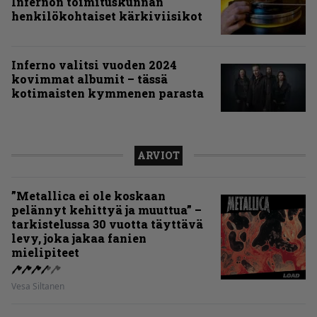
Infernon toimituskunnan
henkilökohtaiset kärkiviisikot
Inferno valitsi vuoden 2024
kovimmat albumit – tässä
kotimaisten kymmenen parasta
ARVIOT
”Metallica ei ole koskaan
pelännyt kehittyä ja muuttua” –
tarkistelussa 30 vuotta täyttävä
levy, joka jakaa fanien
mielipiteet
Vesa Siltanen