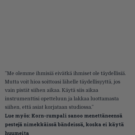
”Me olemme ihmisiä eivätkä ihmiset ole täydellisiä.
Mutta voit hioa soittoasi lähelle täydellisyyttä, jos
vain pistät siihen aikaa. Käytä siis aikaa
instrumenttisi opetteluun ja lakkaa luottamasta
siihen, että asiat korjataan studiossa.”
Lue myös:
Korn-rumpali sanoo menettäneensä
pestejä nimekkäissä bändeissä, koska ei käytä
huumeita