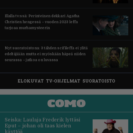
Illalla tv:ssä: Perinteinen dekkari Agatha
Christien hengessä – vuoden 2023 leffa
tarjoaa murhamysteerin
Nyt suoratoistona: 3 tähden scifileffa ei ylitä
edeltäjiään mutta ei myöskään häpeä niiden
seurassa – jatkoa on luvassa
ELOKUVAT
TV-OHJELMAT
SUORATOISTO
Seiska: Laulaja Frederik lyttäsi
Eput – johan oli taas kielen
käyttöä