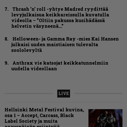
Thrash ’n’ roll -yhtye Madred ryydittää
levyjulkaisua keikkareissulla kuvatulla
videolla – ”Oltiin pakussa kusihädässä
helvetin väsyneenä…”
Helloween- ja Gamma Ray -mies Kai Hansen
julkaisi uuden maistiaisen tulevalta
soololevyltä
Anthrax vie katsojat keikkatunnelmiin
uudella videollaan
LIVE
Hellsinki Metal Festival kuvina,
osa 1 – Accept, Carcass, Black
Label Society ja muita
avauspäivän esiintyjiä