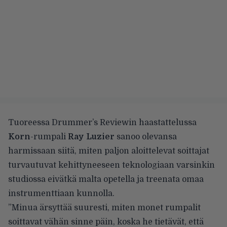
Tuoreessa Drummer’s Reviewin haastattelussa
Korn
-rumpali
Ray Luzier
sanoo olevansa
harmissaan siitä, miten paljon aloittelevat soittajat
turvautuvat kehittyneeseen teknologiaan varsinkin
studiossa eivätkä malta opetella ja treenata omaa
instrumenttiaan kunnolla.
”Minua ärsyttää suuresti, miten monet rumpalit
soittavat vähän sinne päin, koska he tietävät, että