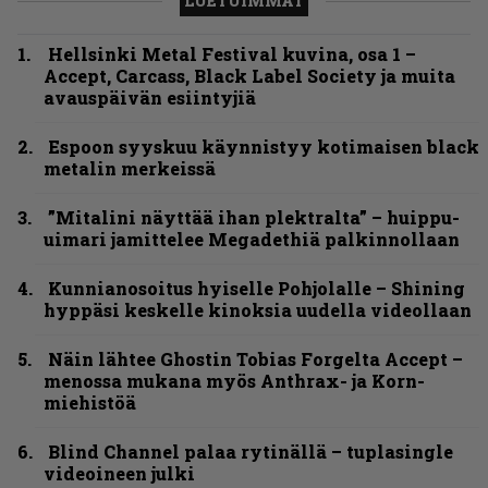
LUETUIMMAT
Hellsinki Metal Festival kuvina, osa 1 –
Accept, Carcass, Black Label Society ja muita
avauspäivän esiintyjiä
Espoon syyskuu käynnistyy kotimaisen black
metalin merkeissä
”Mitalini näyttää ihan plektralta” – huippu-
uimari jamittelee Megadethiä palkinnollaan
Kunnianosoitus hyiselle Pohjolalle – Shining
hyppäsi keskelle kinoksia uudella videollaan
Näin lähtee Ghostin Tobias Forgelta Accept –
menossa mukana myös Anthrax- ja Korn-
miehistöä
Blind Channel palaa rytinällä – tuplasingle
videoineen julki