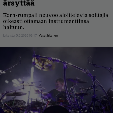
ärsyttää
Korn-rumpali neuvoo aloittelevia soittajia
oikeasti ottamaan instrumenttinsa
haltuun.
Julkaistu:
5.6.2026 09:17
Vesa Siltanen