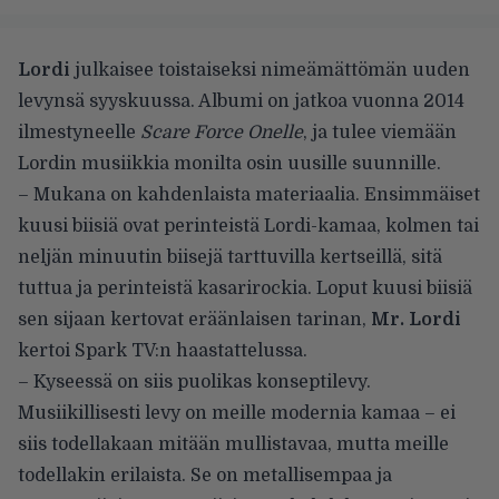
Lordi
julkaisee toistaiseksi nimeämättömän uuden
levynsä syyskuussa. Albumi on jatkoa vuonna 2014
ilmestyneelle
Scare Force Onelle
, ja tulee viemään
Lordin musiikkia monilta osin uusille suunnille.
– Mukana on kahdenlaista materiaalia. Ensimmäiset
kuusi biisiä ovat perinteistä Lordi-kamaa, kolmen tai
neljän minuutin biisejä tarttuvilla kertseillä, sitä
tuttua ja perinteistä kasarirockia. Loput kuusi biisiä
sen sijaan kertovat eräänlaisen tarinan,
Mr. Lordi
kertoi Spark TV:n haastattelussa.
– Kyseessä on siis puolikas konseptilevy.
Musiikillisesti levy on meille modernia kamaa – ei
siis todellakaan mitään mullistavaa, mutta meille
todellakin erilaista. Se on metallisempaa ja