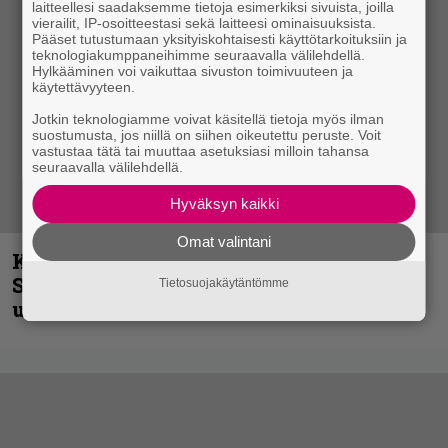
laitteellesi saadaksemme tietoja esimerkiksi sivuista, joilla
vierailit, IP-osoitteestasi sekä laitteesi ominaisuuksista.
Pääset tutustumaan yksityiskohtaisesti käyttötarkoituksiin ja
teknologiakumppaneihimme seuraavalla välilehdellä.
Hylkääminen voi vaikuttaa sivuston toimivuuteen ja
käytettävyyteen.
Jotkin teknologiamme voivat käsitellä tietoja myös ilman
suostumusta, jos niillä on siihen oikeutettu peruste. Voit
vastustaa tätä tai muuttaa asetuksiasi milloin tahansa
seuraavalla välilehdellä.
Hyväksyn kaikki
Omat valintani
Kunnianosoitus hyiselle Pohjolalle –
Shining hyppäsi keskelle kinoksia
Tietosuojakäytäntömme
uudella videollaan