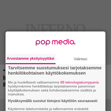
Arvostamme yksityisyyttäsi
Valintasi
Tarvitsemme suostumuksesi tarjotaksemme
”Mitalini näyttää ihan plektralta” –
henkilökohtaisen käyttökokemuksen
huippu-uimari jamittelee Megadethiä
palkinnollaan
Me ja huolellisesti valitsemamme
88 teknologiakumppania
hyödynnämme henkilötietoja tarjotaksemme paremman
käyttäjäkokemuksen sekä kohdentaaksemme sisältöä ja
mainoksia.
Hyväksymällä suostut tietojesi käyttöön seuraavasti
Käytämme laitetunnisteita ja tallennamme evästeitä