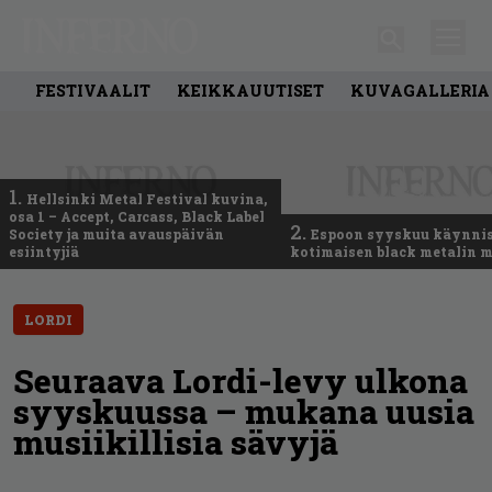
FESTIVAALIT
KEIKKAUUTISET
KUVAGALLERIA
1.
Hellsinki Metal Festival kuvina,
osa 1 – Accept, Carcass, Black Label
2.
Society ja muita avauspäivän
Espoon syyskuu käynni
esiintyjiä
kotimaisen black metalin m
LORDI
Seuraava Lordi-levy ulkona
syyskuussa – mukana uusia
musiikillisia sävyjä