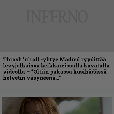
Thrash ’n’ roll -yhtye Madred ryydittää
levyjulkaisua keikkareissulla kuvatulla
videolla – ”Oltiin pakussa kusihädässä
helvetin väsyneenä…”