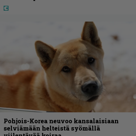
Pohjois-Korea neuvoo kansalaisiaan
selviämään helteistä syömällä
viilentävää koiraa