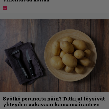
Syötkö perunoita näin? Tutkijat löysivät
yhteyden vakavaan kansansairauteen