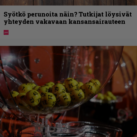
Syötkö perunoita näin? Tutkijat löysivät
yhteyden vakavaan kansansairauteen