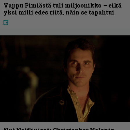
Vappu Pimiästä tuli miljoonikko – eikä
yksi milli edes riitä, näin se tapahtui