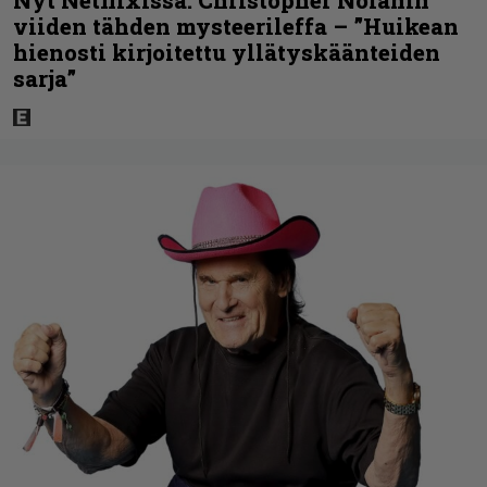
Nyt Netflixissä: Christopher Nolanin
viiden tähden mysteerileffa – ”Huikean
hienosti kirjoitettu yllätyskäänteiden
sarja”