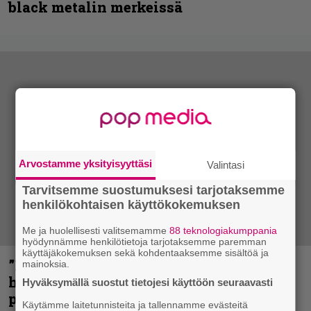
black metalin merkeissä
Arvostamme yksityisyyttäsi
Valintasi
Tarvitsemme suostumuksesi tarjotaksemme
henkilökohtaisen käyttökokemuksen
Me ja huolellisesti valitsemamme
88 teknologiakumppania
hyödynnämme henkilötietoja tarjotaksemme paremman
käyttäjäkokemuksen sekä kohdentaaksemme sisältöä ja
”Mitalini näyttää ihan plektralta” –
mainoksia.
huippu-uimari jamittelee Megadethiä
Hyväksymällä suostut tietojesi käyttöön seuraavasti
palkinnollaan
Käytämme laitetunnisteita ja tallennamme evästeitä