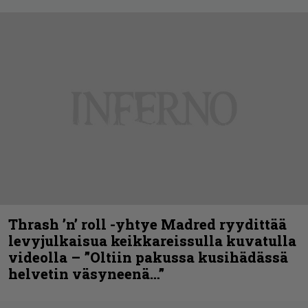
Thrash ’n’ roll -yhtye Madred ryydittää
levyjulkaisua keikkareissulla kuvatulla
videolla – ”Oltiin pakussa kusihädässä
helvetin väsyneenä…”