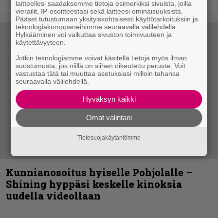
laitteellesi saadaksemme tietoja esimerkiksi sivuista, joilla
vierailit, IP-osoitteestasi sekä laitteesi ominaisuuksista.
Pääset tutustumaan yksityiskohtaisesti käyttötarkoituksiin ja
teknologiakumppaneihimme seuraavalla välilehdellä.
Hylkääminen voi vaikuttaa sivuston toimivuuteen ja
käytettävyyteen.
Jotkin teknologiamme voivat käsitellä tietoja myös ilman
suostumusta, jos niillä on siihen oikeutettu peruste. Voit
vastustaa tätä tai muuttaa asetuksiasi milloin tahansa
seuraavalla välilehdellä.
Hyväksyn kaikki
Omat valintani
Tietosuojakäytäntömme
Kunnianosoitus hyiselle Pohjolalle –
Shining hyppäsi keskelle kinoksia
uudella videollaan