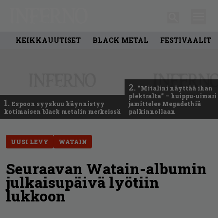
KEIKKAUUTISET
BLACK METAL
FESTIVAALIT
2.
”Mitalini näyttää ihan
plektralta” – huippu-uimari
1.
Espoon syyskuu käynnistyy
jamittelee Megadethiä
kotimaisen black metalin merkeissä
palkinnollaan
UUSI LEVY
WATAIN
Seuraavan Watain-albumin
julkaisupäivä lyötiin
lukkoon