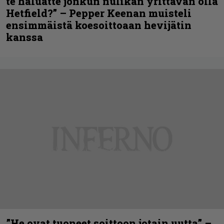
te haluatte jonkun nulikan yrittävän olla
Hetfield?” – Pepper Keenan muisteli
ensimmäistä koesoittoaan hevijätin
kanssa
”He ovat tuoneet soittoon jotain uutta” –