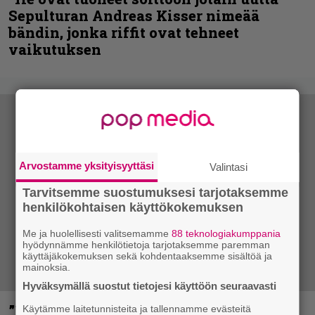
Sepulturan Andreas Kisser nimeää
bändin, jonka riffit ovat tehneet
vaikutuksen
Arvostamme yksityisyyttäsi
Valintasi
Tarvitsemme suostumuksesi tarjotaksemme
henkilökohtaisen käyttökokemuksen
Me ja huolellisesti valitsemamme
88 teknologiakumppania
hyödynnämme henkilötietoja tarjotaksemme paremman
käyttäjäkokemuksen sekä kohdentaaksemme sisältöä ja
mainoksia.
Hyväksymällä suostut tietojesi käyttöön seuraavasti
”Mitalini näyttää ihan plektralta” –
Käytämme laitetunnisteita ja tallennamme evästeitä