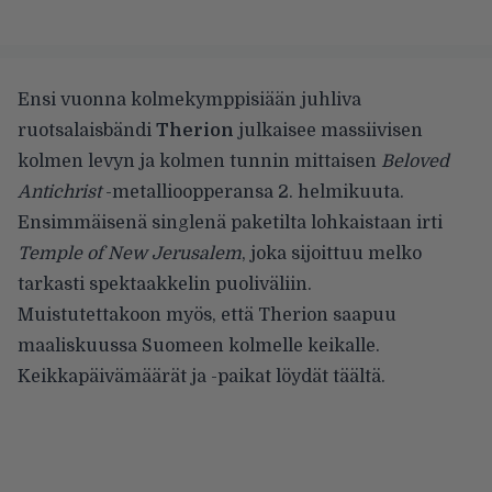
Ensi vuonna kolmekymppisiään juhliva
ruotsalaisbändi
Therion
julkaisee massiivisen
kolmen levyn ja kolmen tunnin mittaisen
Beloved
Antichrist
-metallioopperansa 2. helmikuuta.
Ensimmäisenä singlenä paketilta lohkaistaan irti
Temple of New Jerusalem
, joka sijoittuu melko
tarkasti spektaakkelin puoliväliin.
Muistutettakoon myös, että Therion saapuu
maaliskuussa Suomeen kolmelle keikalle.
Keikkapäivämäärät ja -paikat löydät
täältä
.