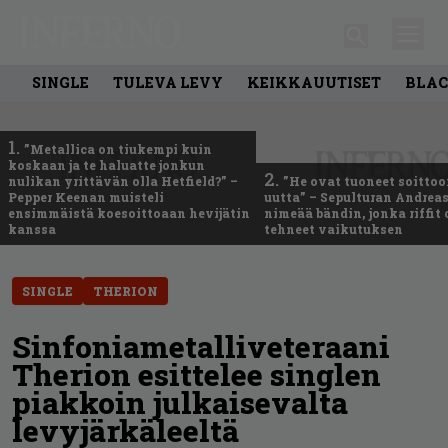
SINGLE
TULEVA LEVY
KEIKKAUUTISET
BLAC
1.
”Metallica on tiukempi kuin
koskaan ja te haluatte jonkun
2.
nulikan yrittävän olla Hetfield?” –
”He ovat tuoneet soittoo
Pepper Keenan muisteli
uutta” – Sepulturan Andreas
ensimmäistä koesoittoaan hevijätin
nimeää bändin, jonka riffit
kanssa
tehneet vaikutuksen
SINGLE
THERION
Sinfoniametalliveteraani
Therion esittelee singlen
piakkoin julkaisevalta
levyjärkäleeltä