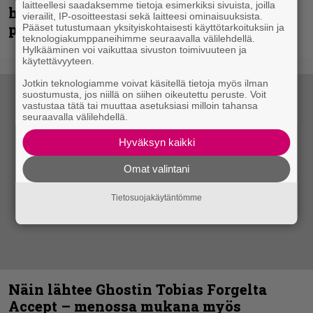
laitteellesi saadaksemme tietoja esimerkiksi sivuista, joilla
huippu-uimari jamittelee Megadethiä
vierailit, IP-osoitteestasi sekä laitteesi ominaisuuksista.
palkinnollaan
Pääset tutustumaan yksityiskohtaisesti käyttötarkoituksiin ja
teknologiakumppaneihimme seuraavalla välilehdellä.
Hylkääminen voi vaikuttaa sivuston toimivuuteen ja
käytettävyyteen.
Jotkin teknologiamme voivat käsitellä tietoja myös ilman
suostumusta, jos niillä on siihen oikeutettu peruste. Voit
vastustaa tätä tai muuttaa asetuksiasi milloin tahansa
seuraavalla välilehdellä.
Hyväksyn kaikki
Omat valintani
Tietosuojakäytäntömme
Näin lähtee Ghostin Tobias Forgelta
Accept – menossa mukana myös