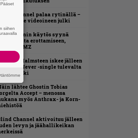
ehneet vaikutuksen
. Pääset
e
lind Channel palaa rytinällä –
uplasingle videoineen julki
n siihen
uraavalla
id Wilsonin käytös syynä
lipknotista erottamiseen,
aportoi TMZ
ngwie Malmsteen iskee jälleen
 Now or Never -single tulevalta
evyltä julki
äytäntömme
äin lähtee Ghostin Tobias
orgelta Accept – menossa
ukana myös Anthrax- ja Korn-
iehistöä
lind Channel aktivoituu jälleen
uden levyn ja jäähallikeikan
erkeissä