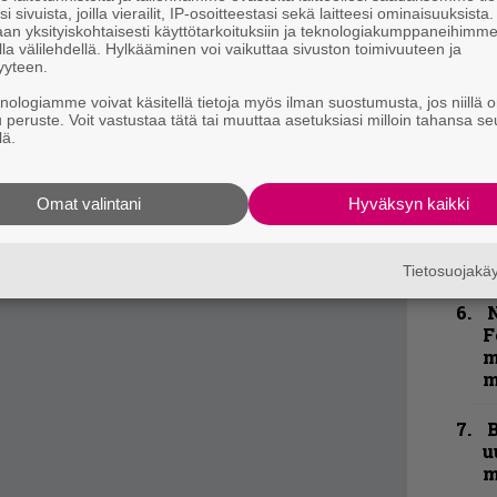
t
tun New Orleans is the New Vietnam -biisin.
i sivuista, joilla vierailit, IP-osoitteestasi sekä laitteesi ominaisuuksista
an yksityiskohtaisesti käyttötarkoituksiin ja teknologiakumppaneihimm
ä pidätellen odotella, sillä Mike IX Williamsin
la välilehdellä. Hylkääminen voi vaikuttaa sivuston toimivuuteen ja
B
yyteen.
aisua vielä ensi vuonna, toisin kuin kitaristi
t
knologiamme voivat käsitellä tietoja myös ilman suostumusta, jos niillä o
u peruste. Voit vastustaa tätä tai muuttaa asetuksiasi milloin tahansa se
S
lä.
kirje ja tiedät mistä kahvitauolla puhutaan!
S
r
et ja puheenaiheet suoraan sähköpostiin
Omat valintani
Hyväksyn kaikki
Y
–
l
Tietosuojak
N
F
m
m
B
u
m