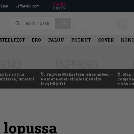
i.net
Leffatykki.com
PA
Etsi
KIRJAUDU
STEELFEST
ERO
PALUU
POTKUT
COVER
KOK
5.
6.
käytös syynä
Yngwie Malmsteen iskee jälleen –
Näin 
tamiseen, raportoi
Now or Never -single tulevalta
Forgelt
levyltä julki
myös An
 lopussa