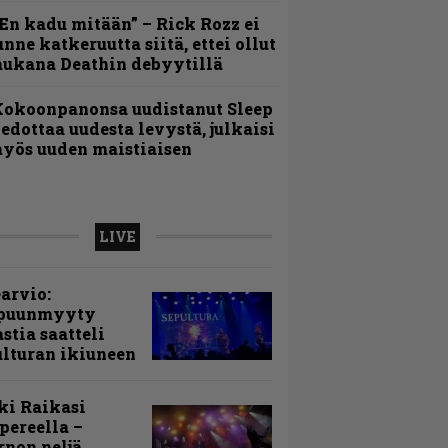
En kadu mitään” – Rick Rozz ei
unne katkeruutta siitä, ettei ollut
ukana Deathin debyytillä
Kokoonpanonsa uudistanut Sleep
iedottaa uudesta levystä, julkaisi
yös uuden maistiaisen
LIVE
arvio:
puunmyyty
stia saatteli
lturan ikiuneen
ki Raikasi
ereella –
rnon neljä