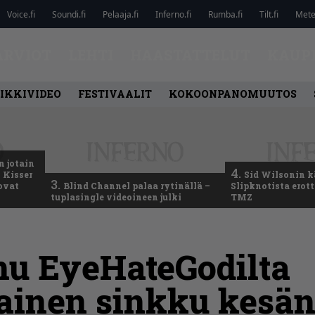
Voice.fi
Soundi.fi
Pelaaja.fi
Inferno.fi
Rumba.fi
Tilt.fi
Metel
ARVIOT
LEHTI
HAASTATTELUT
KAUP
IKKIVIDEO
FESTIVAALIT
KOKOONPANOMUUTOS
n jotain
4.
 Kisser
Sid Wilsonin 
3.
 ovat
Blind Channel palaa rytinällä –
Slipknotista erot
tuplasingle videoineen julki
TMZ
mu EyeHateGodilta
ainen sinkku kesän