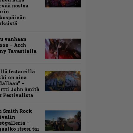
evää nostoa
arin
kospäivän
yksistä
uu vanhaan
toon – Arch
my Tavastialla
llä festareilla
ki on aina
allaan” –
rtti John Smith
 Festivalista
n Smith Rock
ivalin
sögalleria –
aatko itsesi tai