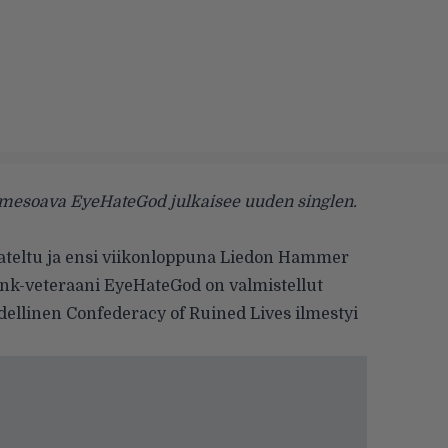
mesoava EyeHateGod julkaisee uuden singlen.
ateltu
ja ensi viikonloppuna Liedon
Hammer
unk-veteraani
EyeHateGod
on valmistellut
 edellinen Confederacy of Ruined Lives ilmestyi