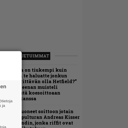
LUETUIMMAT
Metallica on tiukempi kuin
oskaan ja te haluatte jonkun
ulikan yrittävän olla Hetfield?”
sen
 Pepper Keenan muisteli
nsimmäistä koesoittoaan
evijätin kanssa
tietoja
 ja
He ovat tuoneet soittoon jotain
utta” – Sepulturan Andreas Kisser
imeää bändin, jonka riffit ovat
toja