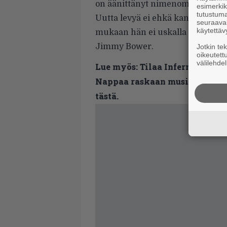
on äänittänyt nimenomaan maini
esimerkiks
tutustuma
Uutta levyä ei ehkä kannata henke
seuraaval
käytettäv
mukaan hän ei uskalla luvata julk
Jimmy Bower.
Jotkin te
oikeutett
välilehdel
Lue myös:
Tilaa Infernon uutis
Nappaa raskaan musiikin uutis
tästä.