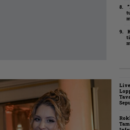
”
t
m
t
m
Live
Lop
Tava
Sepu
Rok
Tamp
Infe