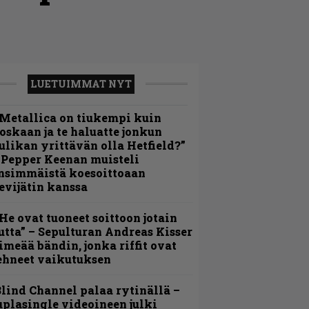
LUETUIMMAT NYT
Metallica on tiukempi kuin
oskaan ja te haluatte jonkun
ulikan yrittävän olla Hetfield?”
 Pepper Keenan muisteli
nsimmäistä koesoittoaan
evijätin kanssa
He ovat tuoneet soittoon jotain
utta” – Sepulturan Andreas Kisser
imeää bändin, jonka riffit ovat
ehneet vaikutuksen
lind Channel palaa rytinällä –
uplasingle videoineen julki