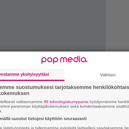
”
vostamme yksityisyyttäsi
Valintasi
k
n
semme suostumuksesi tarjotaksemme henkilökohtai
–
ökokemuksen
e
h
lellisesti valitsemamme
88 teknologiakumppania
hyödynnämme henkilö
semme paremman käyttäjäkokemuksen sekä kohdentaaksemme sisältöä
Orleans is the New Vietnam -nimistä biisiä ja
a.
”
 Loppukesästä A389 Records julkaisee uutta
u
ällä suostut tietojesi käyttöön seuraavasti
essä on seiskatuumainen vinyyli, jolle bändi
n
laitetunnisteita ja tallennamme evästeitä laitteellesi saadaksemme tie