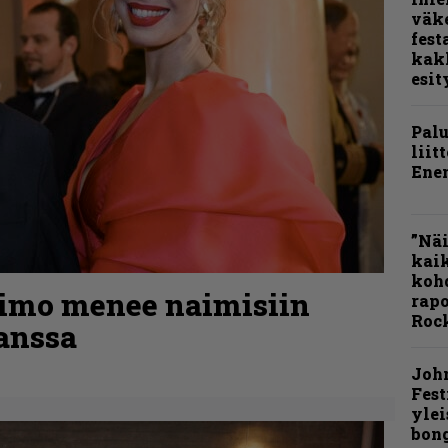
väk
fest
kak
esit
Pal
liit
Ene
”Näi
kaik
kohd
kimo menee naimisiin
rapo
Rock
anssa
Joh
Fest
ylei
bong