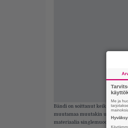
Ar
Tarvit
käytt
Me ja huo
tarjotak
Bändi on soittanut keikoilla New 
mainoksi
muutamaa muutakin uutta vetoa.
Hyväksym
materiaalia singlemuodossa. Kyse
Käytämme 