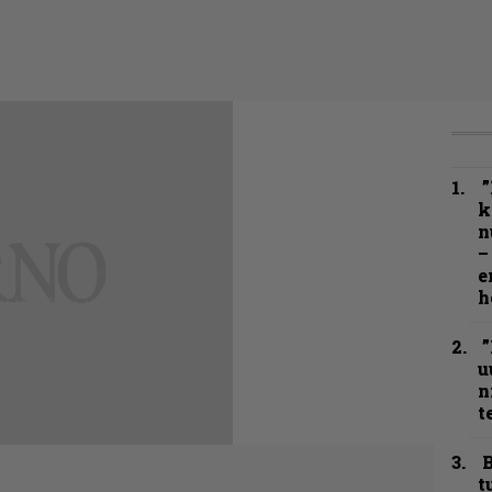
”
k
n
–
e
h
”
u
n
t
B
t