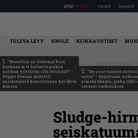
Como.fi
Episodi.fi
ETUSIVU
UUTISET
LEVY
TULEVA LEVY
SINGLE
KEIKKAUUTISET
MUSI
1.
”Metallica on tiukempi kuin
koskaan ja te haluatte jonkun
2.
nulikan yrittävän olla Hetfield?” –
”He ovat tuoneet soittoo
Pepper Keenan muisteli
uutta” – Sepulturan Andreas
ensimmäistä koesoittoaan hevijätin
nimeää bändin, jonka riffit
kanssa
tehneet vaikutuksen
Sludge-hir
seiskatuum