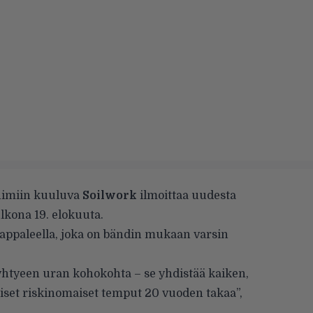
nimiin kuuluva
Soilwork
ilmoittaa uudesta
ulkona 19. elokuuta.
appaleella, joka on bändin mukaan varsin
 yhtyeen uran kohokohta – se yhdistää kaiken,
iset riskinomaiset temput 20 vuoden takaa”,