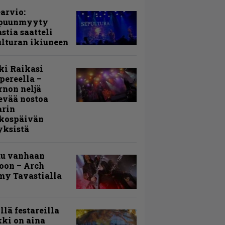
arvio:
puunmyyty
stia saatteli
lturan ikiuneen
ki Raikasi
ereella –
rnon neljä
evää nostoa
arin
kospäivän
yksistä
uu vanhaan
toon – Arch
my Tavastialla
llä festareilla
ki on aina