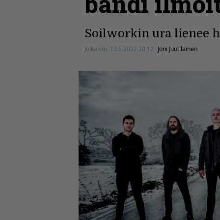
bändi ilmoi
Soilworkin ura lienee 
Julkaistu:
13.5.2022 20:12
Joni Juutilainen