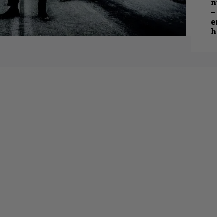
n
–
e
h