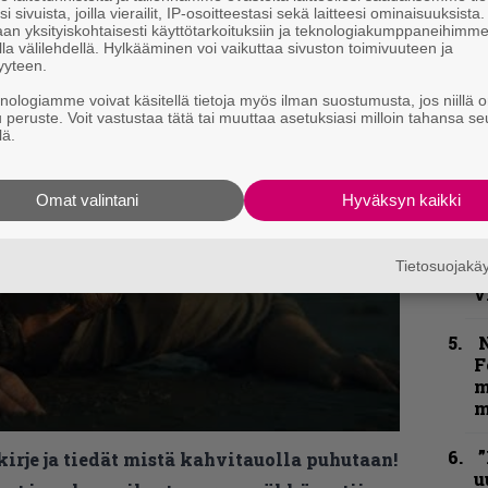
i sivuista, joilla vierailit, IP-osoitteestasi sekä laitteesi ominaisuuksista
p
an yksityiskohtaisesti käyttötarkoituksiin ja teknologiakumppaneihimm
äntäni kuin voi olla.”
la välilehdellä. Hylkääminen voi vaikuttaa sivuston toimivuuteen ja
yyteen.
”
k
knologiamme voivat käsitellä tietoja myös ilman suostumusta, jos niillä o
n
u peruste. Voit vastustaa tätä tai muuttaa asetuksiasi milloin tahansa se
–
lä.
e
h
Omat valintani
Hyväksyn kaikki
K
P
Tietosuojak
k
v
N
F
m
m
”
kirje ja tiedät mistä kahvitauolla puhutaan!
u