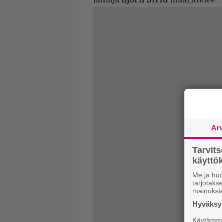
Ar
Tarvit
käytt
Me ja huo
tarjotak
mainoksi
Hyväksym
Käytämme 