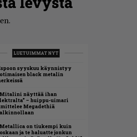
sta levystä
en.
LUETUIMMAT NYT
Espoon syyskuu käynnistyy
otimaisen black metalin
erkeissä
Mitalini näyttää ihan
lektralta” – huippu-uimari
amittelee Megadethiä
alkinnollaan
Metallica on tiukempi kuin
oskaan ja te haluatte jonkun