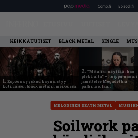
Como.fi
Episodi.fi
ETUSIVU
UUTISET
LEVY
KEIKKAUUTISET
BLACK METAL
SINGLE
MUS
2.
”Mitalini näyttää ihan
plektralta” – huippu-uimari
1.
Espoon syyskuu käynnistyy
jamittelee Megadethiä
kotimaisen black metalin merkeissä
palkinnollaan
MELODINEN DEATH METAL
MUSIIK
Soilwork pa