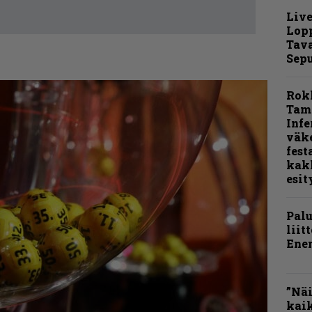
Live
Lop
Tava
Sepu
Rok
Tamp
Infe
väk
fest
kak
esit
Pal
liit
Ene
”Näi
kaik