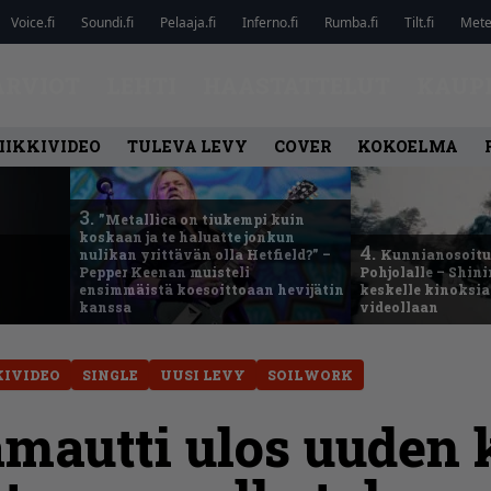
Voice.fi
Soundi.fi
Pelaaja.fi
Inferno.fi
Rumba.fi
Tilt.fi
Metel
ARVIOT
LEHTI
HAASTATTELUT
KAUP
IIKKIVIDEO
TULEVA LEVY
COVER
KOKOELMA
3.
”Metallica on tiukempi kuin
koskaan ja te haluatte jonkun
4.
nulikan yrittävän olla Hetfield?” –
Kunnianosoitus
Pepper Keenan muisteli
Pohjolalle – Shin
ensimmäistä koesoittoaan hevijätin
keskelle kinoksia
kanssa
videollaan
KIVIDEO
SINGLE
UUSI LEVY
SOILWORK
mautti ulos uuden 