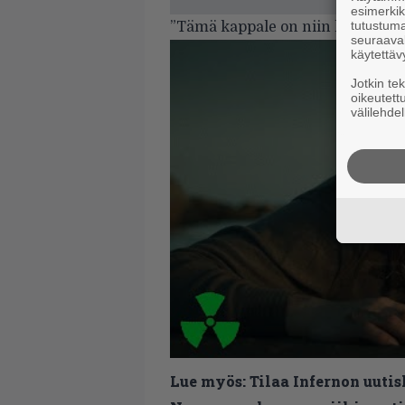
esimerkiks
tutustuma
”Tämä kappale on niin lähellä syd
seuraaval
käytettäv
Jotkin te
oikeutett
välilehdel
Lue myös:
Tilaa Infernon uutis