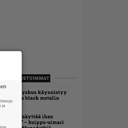
LUETUIMMAT
sen
Espoon syyskuu käynnistyy
otimaisen black metalin
tietoja
erkeissä
 ja
Mitalini näyttää ihan
lektralta” – huippu-uimari
toja
amittelee Megadethiä