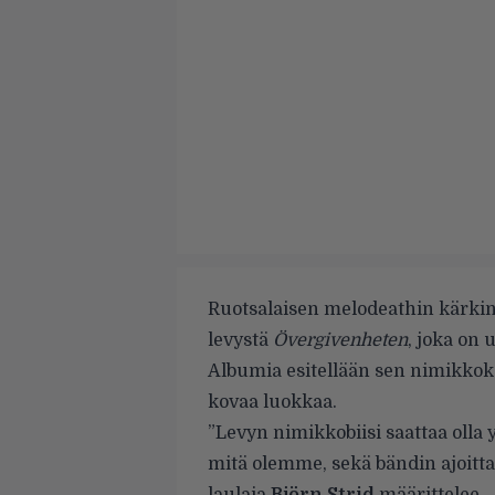
Ruotsalaisen melodeathin kärki
levystä
Övergivenheten
, joka on 
Albumia esitellään sen nimikkok
kovaa luokkaa.
”Levyn nimikkobiisi saattaa olla
mitä olemme, sekä bändin ajoitta
laulaja
Björn Strid
määrittelee.