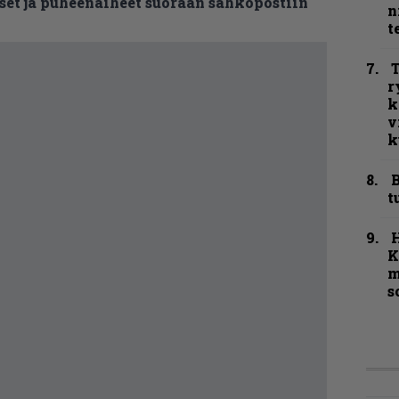
et ja puheenaiheet suoraan sähköpostiin
n
t
T
r
k
v
k
B
t
K
m
s