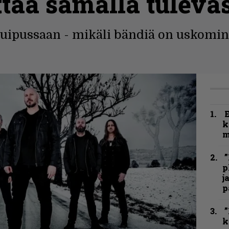
ttaa samalla tuleva
huipussaan - mikäli bändiä on uskomin
k
m
”
p
j
p
”
k