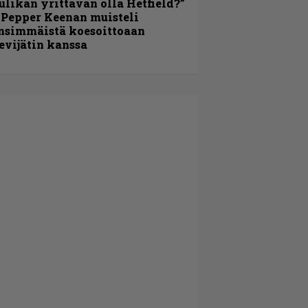
ulikan yrittävän olla Hetfield?”
 Pepper Keenan muisteli
nsimmäistä koesoittoaan
evijätin kanssa