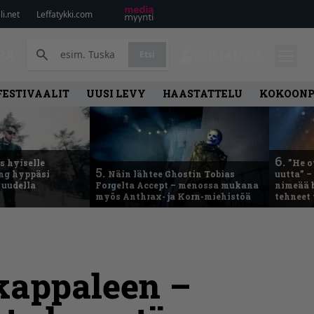
i.net
Leffatykki.com
PA
Etsi
KIRJAUDU
FESTIVAALIT
UUSI LEVY
HAASTATTELU
KOKOON
6.
 hyiselle
”He o
5.
ing hyppäsi
Näin lähtee Ghostin Tobias
uutta” –
 uudella
Forgelta Accept – menossa mukana
nimeää b
myös Anthrax- ja Korn-miehistöä
tehneet
kappaleen –