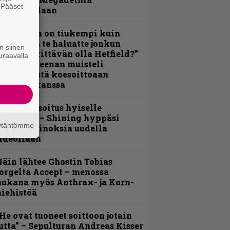
. Pääset
alkinnollaan
e
Metallica on tiukempi kuin
oskaan ja te haluatte jonkun
n siihen
ulikan yrittävän olla Hetfield?”
uraavalla
 Pepper Keenan muisteli
nsimmäistä koesoittoaan
evijätin kanssa
unnianosoitus hyiselle
ohjolalle – Shining hyppäsi
äytäntömme
eskelle kinoksia uudella
ideollaan
äin lähtee Ghostin Tobias
orgelta Accept – menossa
ukana myös Anthrax- ja Korn-
iehistöä
He ovat tuoneet soittoon jotain
utta” – Sepulturan Andreas Kisser