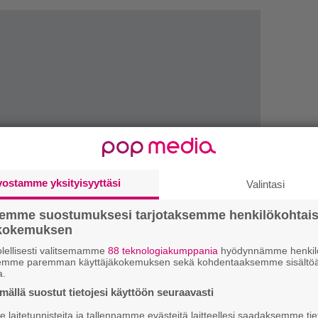
vostamme yksityisyyttäsi
Valintasi
semme suostumuksesi tarjotaksemme henkilökohtai
ökokemuksen
k
lellisesti valitsemamme
88 teknologiakumppania
hyödynnämme henkilö
m
semme paremman käyttäjäkokemuksen sekä kohdentaaksemme sisältöä
a.
”
ällä suostut tietojesi käyttöön seuraavasti
p
laitetunnisteita ja tallennamme evästeitä laitteellesi saadaksemme tie
j