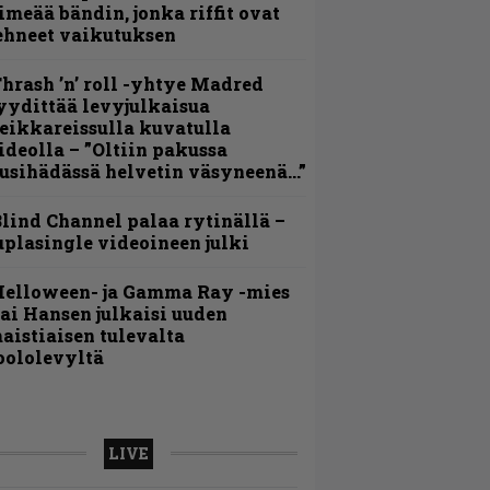
imeää bändin, jonka riffit ovat
ehneet vaikutuksen
hrash ’n’ roll -yhtye Madred
yydittää levyjulkaisua
eikkareissulla kuvatulla
ideolla – ”Oltiin pakussa
usihädässä helvetin väsyneenä…”
lind Channel palaa rytinällä –
uplasingle videoineen julki
Helloween- ja Gamma Ray -mies
ai Hansen julkaisi uuden
aistiaisen tulevalta
oololevyltä
LIVE