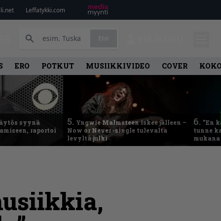
i.net
Leffatykki.com
PA
Etsi
KIRJAUDU
S
ERO
POTKUT
MUSIIKKIVIDEO
COVER
KOK
5.
6.
käytös syynä
Yngwie Malmsteen iskee jälleen –
”En k
tamiseen, raportoi
Now or Never -single tulevalta
tunne ka
levyltä julki
mukana 
usiikkia,