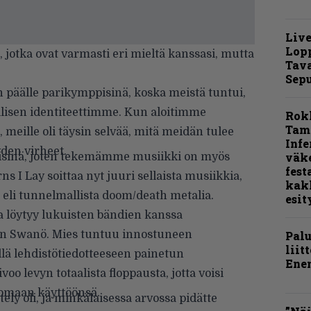
Live
Lop
, jotka ovat varmasti eri mieltä kanssasi, mutta
Tava
Sepu
päälle parikymppisinä, koska meistä tuntui,
llisen identiteettimme. Kun aloitimme
Rok
Tamp
eille oli täysin selvää, mitä meidän tulee
Infe
den virheet.
väk
isinä, joten tekemämme musiikki on myös
fest
 I Lay soittaa nyt juuri sellaista musiikkia,
kak
, eli tunnelmallista doom/death metalia.
esit
 löytyy lukuisten bändien kanssa
Dan Swanö. Mies tuntuu innostuneen
Pal
liit
llä lehdistötiedotteeseen painetun
Ene
 levyn totaalista floppausta, jotta voisi
 omaan käyttöönsä.
ly oli, ja minkälaisessa arvossa pidätte