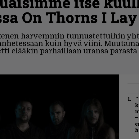
luaisimme itse kuul
ssa On Thorns I Lay
skenen harvemmin tunnustettuihin yht
anhetessaan kuin hyvä viini. Muutama
tti elääkin parhaillaan uransa parasta 
”
k
n
–
e
h