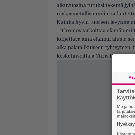
alkuvuosina tutuksi tekemä jylh
raskasmetallisoundiin sulautett
Kuinka hyvin tuoreen levynne mu
– Threnos tarkoittaa elämän mitta
kuljettava aina elämän alusta s
aika palata ikuiseen tyhjyyteen, 
kosketinsoittaja Chris Dragamest
Ar
Tarvit
käytt
Me ja huo
tarjotak
mainoksi
Hyväksym
Käytämme 