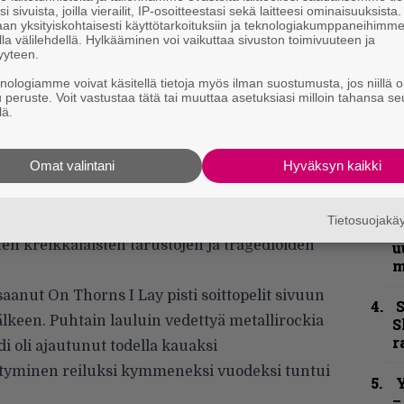
”
i sivuista, joilla vierailit, IP-osoitteestasi sekä laitteesi ominaisuuksista
k
an yksityiskohtaisesti käyttötarkoituksiin ja teknologiakumppaneihimm
n
la välilehdellä. Hylkääminen voi vaikuttaa sivuston toimivuuteen ja
yyteen.
–
e
knologiamme voivat käsitellä tietoja myös ilman suostumusta, jos niillä o
h
u peruste. Voit vastustaa tätä tai muuttaa asetuksiasi milloin tahansa se
lä.
”
u
Omat valintani
Hyväksyn kaikki
n
t
eri tilanteita ja tunnelmia tämän pitkän
met että periaatteessa koko sanoituksellinen
Tietosuojak
B
en kreikkalaisten tarustojen ja tragedioiden
u
m
anut On Thorns I Lay pisti soittopelit sivuun
S
lkeen. Puhtain lauluin vedettyä metallirockia
S
r
di oli ajautunut todella kauaksi
entyminen reiluksi kymmeneksi vuodeksi tuntui
Y
–