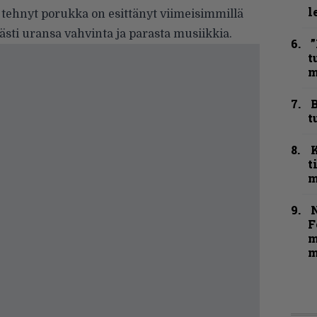
l
tehnyt porukka on esittänyt viimeisimmillä
ästi uransa vahvinta ja parasta musiikkia.
”
t
m
B
t
t
m
N
F
m
m