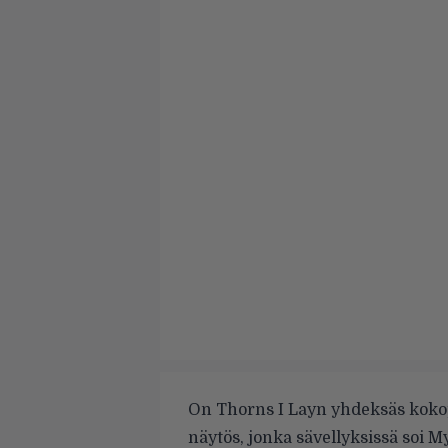
On Thorns I Layn yhdeksäs koko
näytös, jonka sävellyksissä soi 