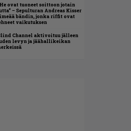
He ovat tuoneet soittoon jotain
utta” – Sepulturan Andreas Kisser
imeää bändin, jonka riffit ovat
ehneet vaikutuksen
lind Channel aktivoituu jälleen
uden levyn ja jäähallikeikan
erkeissä