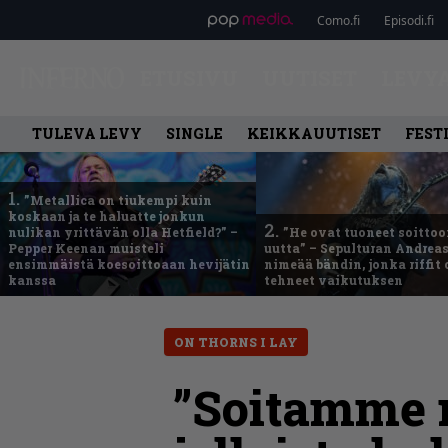
Como.fi
Episodi.fi
ETUSIVU
UUTISET
LEVY
TULEVA LEVY
SINGLE
KEIKKAUUTISET
FEST
1.
”Metallica on tiukempi kuin
koskaan ja te haluatte jonkun
2.
nulikan yrittävän olla Hetfield?” –
”He ovat tuoneet soittoo
Pepper Keenan muisteli
uutta” – Sepulturan Andreas
ensimmäistä koesoittoaan hevijätin
nimeää bändin, jonka riffit
kanssa
tehneet vaikutuksen
ON THORNS I LAY
”Soitamme n