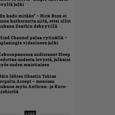
evyltä julki
En kadu mitään” – Rick Rozz ei
unne katkeruutta siitä, ettei ollut
ukana Deathin debyytillä
lind Channel palaa rytinällä –
uplasingle videoineen julki
Kokoonpanonsa uudistanut Sleep
iedottaa uudesta levystä, julkaisi
yös uuden maistiaisen
äin lähtee Ghostin Tobias
orgelta Accept – menossa
ukana myös Anthrax- ja Korn-
iehistöä
LIVE