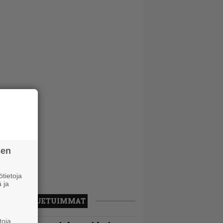
sen
tietoja
 ja
LUETUIMMAT
toja