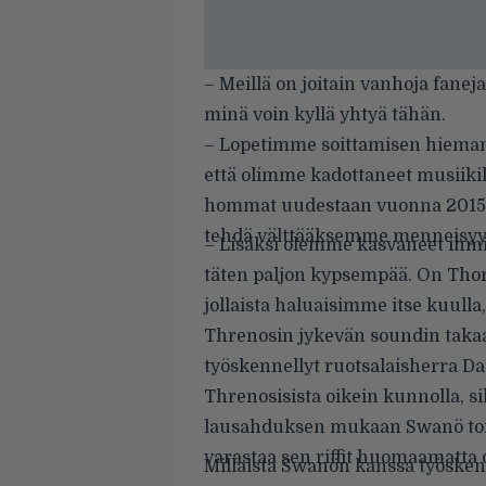
– Meillä on joitain vanhoja faneja
minä voin kyllä yhtyä tähän.
– Lopetimme soittamisen hieman 
että olimme kadottaneet musiiki
hommat uudestaan vuonna 2015, m
tehdä välttääksemme menneisyy
– Lisäksi olemme kasvaneet ihm
täten paljon kypsempää. On Thorns
jollaista haluaisimme itse kuulla
Threnosin jykevän soundin takaa
työskennellyt ruotsalaisherra 
Threnosisista oikein kunnolla, si
lausahduksen mukaan Swanö toivoo
varastaa sen riffit huomaamatta
Millaista Swanön kanssa työskente