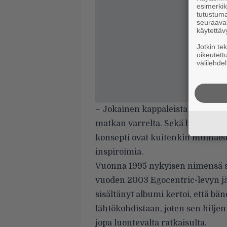
esimerkiks
tutustuma
seuraaval
käytettäv
Jotkin te
oikeutett
välilehdel
– Jokainen kappaleista kuvastaa 
matkan varrelta. Sekä biisien ni
konsepti ovat kuitenkin muinaist
inspiroimia.
Vuonna 1995 nykyisen nimensä sa
vuoden 2003 Egocentric-levyn jä
sisältänyt albumi kertoi, että bän
lähtökohdistaan, joten sen hilj
jopa luontevalta ratkaisulta.