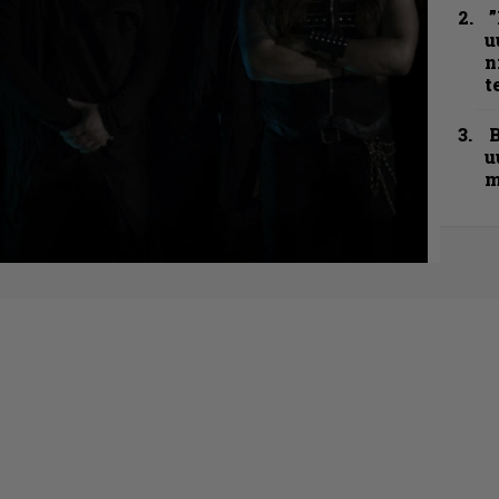
”
u
n
t
B
u
m