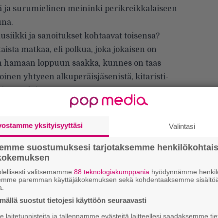
ä ja surumielinen meininki perikreikkalaiseen
una.
siikki ja sanoitukset kohtaavat toisensa?
ista matkaa, eli polkua, joka jokaisen on
en hamaan loppuun saakka, kunnes on taas
toinen yhtyeen alkuperäisjäsenistä, kitaristi-
ianos aloittaa.
vostamme yksityisyyttäsi
Valintasi
semme suostumuksesi tarjotaksemme henkilökohtai
ökokemuksen
lellisesti valitsemamme
88 teknologiakumppania
hyödynnämme henkilö
semme paremman käyttäjäkokemuksen sekä kohdentaaksemme sisältöä
a.
ällä suostut tietojesi käyttöön seuraavasti
laitetunnisteita ja tallennamme evästeitä laitteellesi saadaksemme tie