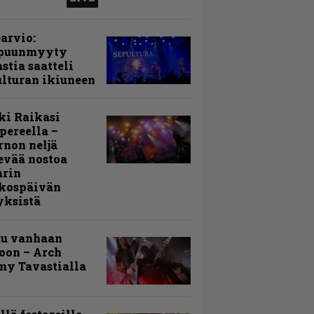
arvio:
puunmyyty
stia saatteli
lturan ikiuneen
ki Raikasi
ereella –
rnon neljä
evää nostoa
arin
kospäivän
yksistä
uu vanhaan
toon – Arch
my Tavastialla