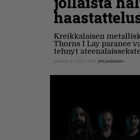
jollaista ha
haastattelu
Kreikkalaisen metalli
Thorns I Lay paranee v
tehnyt ateenalaissekste
Julkaistu:
8.5.2020 14:06
Joni Juutilainen