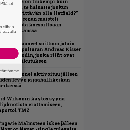
Metallica on tiukempi kuin
. Pääset
oskaan ja te haluatte jonkun
e
ulikan yrittävän olla Hetfield?”
 Pepper Keenan muisteli
nsimmäistä koesoittoaan
n siihen
evijätin kanssa
uraavalla
He ovat tuoneet soittoon jotain
utta” – Sepulturan Andreas Kisser
imeää bändin, jonka riffit ovat
ehneet vaikutuksen
äytäntömme
lind Channel aktivoituu jälleen
uden levyn ja jäähallikeikan
erkeissä
id Wilsonin käytös syynä
lipknotista erottamiseen,
aportoi TMZ
ngwie Malmsteen iskee jälleen
 Now or Never -single tulevalta