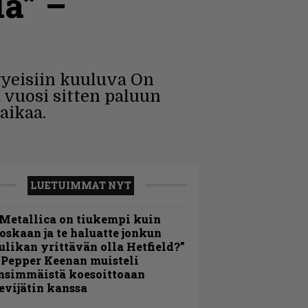
la” –
yeisiin kuuluva On
 vuosi sitten paluun
aikaa.
LUETUIMMAT NYT
Metallica on tiukempi kuin
oskaan ja te haluatte jonkun
ulikan yrittävän olla Hetfield?”
 Pepper Keenan muisteli
nsimmäistä koesoittoaan
evijätin kanssa