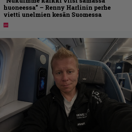
”Nukuimme kaikki viisi samassa
huoneessa” – Renny Harlinin perhe
vietti unelmien kesän Suomessa