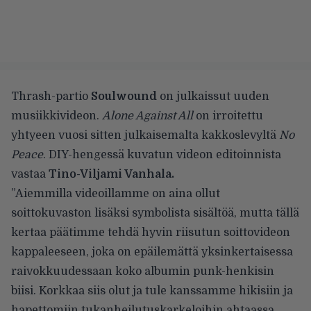
Thrash-partio
Soulwound
on julkaissut uuden
musiikkivideon.
Alone Against All
on irroitettu
yhtyeen vuosi sitten julkaisemalta kakkoslevyltä
No
Peace
. DIY-hengessä kuvatun videon editoinnista
vastaa
Tino-Viljami Vanhala.
”Aiemmilla videoillamme on aina ollut
soittokuvaston lisäksi symbolista sisältöä, mutta tällä
kertaa päätimme tehdä hyvin riisutun soittovideon
kappaleeseen, joka on epäilemättä yksinkertaisessa
raivokkuudessaan koko albumin punk-henkisin
biisi. Korkkaa siis olut ja tule kanssamme hikisiin ja
hapettomiin tukanheilutuskarkeloihin ahtaassa