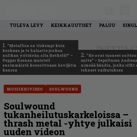
TULEVA LEVY
KEIKKAUUTISET
PALUU
SING
1.
”Metallica on tiukempi kuin
koskaan ja te haluatte jonkun
2.
nulikan yrittävän olla Hetfield?” –
”He ovat tuoneet soittoo
Pepper Keenan muisteli
uutta” – Sepulturan Andreas
ensimmäistä koesoittoaan hevijätin
nimeää bändin, jonka riffit
kanssa
tehneet vaikutuksen
MUSIIKKIVIDEO
SOULWOUND
Soulwound
tukanheilutuskarkeloissa –
thrash metal -yhtye julkaisi
uuden videon