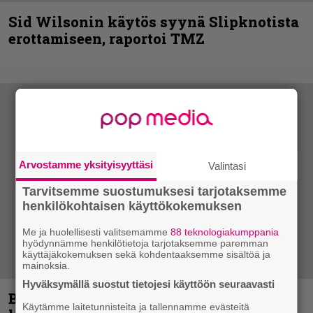
Sid Wilsonin käytös syynä Slipknotista
erottamiseen, raportoi TMZ
Arvostamme yksityisyyttäsi
Valintasi
Tarvitsemme suostumuksesi tarjotaksemme
henkilökohtaisen käyttökokemuksen
Me ja huolellisesti valitsemamme
88 teknologiakumppania
hyödynnämme henkilötietoja tarjotaksemme paremman
käyttäjäkokemuksen sekä kohdentaaksemme sisältöä ja
mainoksia.
Hyväksymällä suostut tietojesi käyttöön seuraavasti
Blind Channel aktivoituu jälleen uuden
Käytämme laitetunnisteita ja tallennamme evästeitä