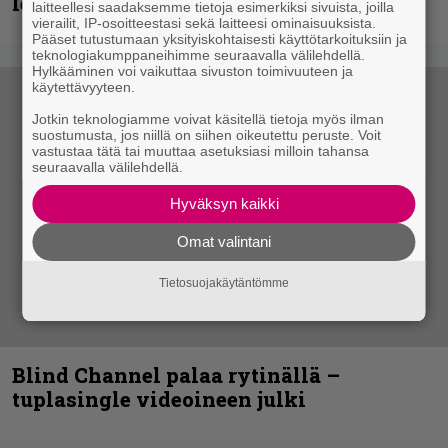
levyn ja jäähallikeikan merkeissä
laitteellesi saadaksemme tietoja esimerkiksi sivuista, joilla
vierailit, IP-osoitteestasi sekä laitteesi ominaisuuksista.
Pääset tutustumaan yksityiskohtaisesti käyttötarkoituksiin ja
teknologiakumppaneihimme seuraavalla välilehdellä.
Hylkääminen voi vaikuttaa sivuston toimivuuteen ja
käytettävyyteen.
Jotkin teknologiamme voivat käsitellä tietoja myös ilman
suostumusta, jos niillä on siihen oikeutettu peruste. Voit
vastustaa tätä tai muuttaa asetuksiasi milloin tahansa
seuraavalla välilehdellä.
Hyväksyn kaikki
Omat valintani
Tietosuojakäytäntömme
Blind Channel palaa rytinällä –
tuplasingle videoineen julki