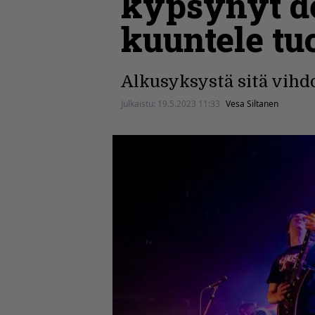
kypsynyt de
kuuntele tu
Alkusyksystä sitä vihdo
Julkaistu:
19.5.2023 11:33
Vesa Siltanen