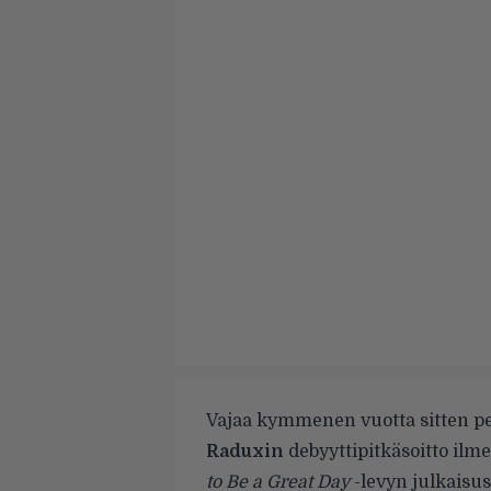
Vajaa kymmenen vuotta sitten p
Raduxin
debyyttipitkäsoitto ilm
to Be a Great Day
-levyn julkaisu