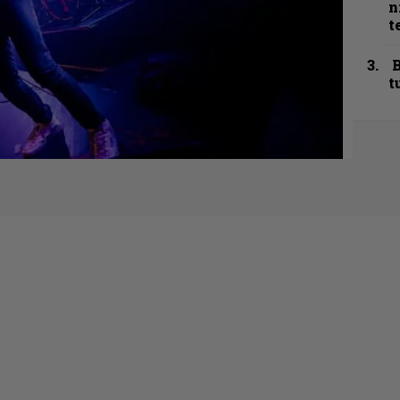
n
t
B
t