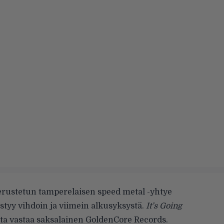
erustetun tamperelaisen speed metal -yhtye
estyy vihdoin ja viimein alkusyksystä.
It’s Going
sta vastaa saksalainen GoldenCore Records.