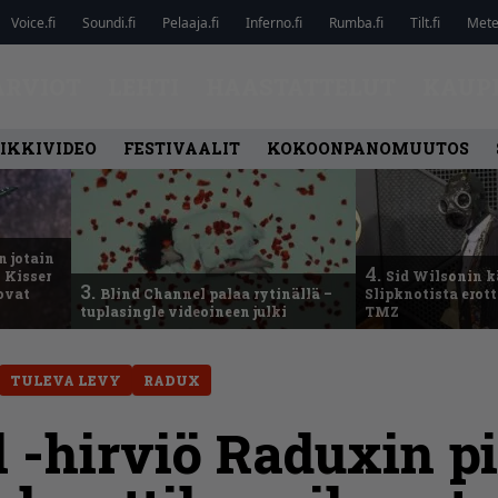
Voice.fi
Soundi.fi
Pelaaja.fi
Inferno.fi
Rumba.fi
Tilt.fi
Metel
ARVIOT
LEHTI
HAASTATTELUT
KAUP
IKKIVIDEO
FESTIVAALIT
KOKOONPANOMUUTOS
n jotain
4.
 Kisser
Sid Wilsonin 
3.
 ovat
Blind Channel palaa rytinällä –
Slipknotista erot
tuplasingle videoineen julki
TMZ
TULEVA LEVY
RADUX
 -hirviö Raduxin p