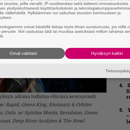
i sivuista, joilla vierailit, IP-osoitteestasi sekä laitteesi ominaisuuksista
n
an yksityiskohtaisesti käyttötarkoituksiin ja teknologiakumppaneihimm
–
la välilehdellä. Hylkääminen voi vaikuttaa sivuston toimivuuteen ja
e
yyteen.
h
knologiamme voivat käsitellä tietoja myös ilman suostumusta, jos niillä o
u peruste. Voit vastustaa tätä tai muuttaa asetuksiasi milloin tahansa se
”
lä.
u
n
t
Omat valintani
Hyväksyn kaikki
B
Tietosuojak
t
S
S
r
yksyn aikana todistaa elävänä seuraavasti:
. w/ Rapid, Green King, Emissary & Orbiter
Y
a, Oulu. w/ Spiritus Mortis, Revulsion, Green
–
caust, Deep River Acolytes & The Howl
l