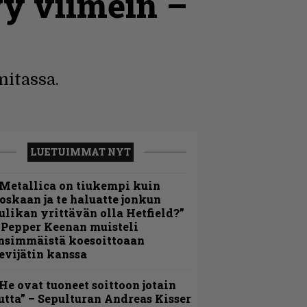
y viimein –
mitassa.
LUETUIMMAT NYT
Metallica on tiukempi kuin
oskaan ja te haluatte jonkun
ulikan yrittävän olla Hetfield?”
 Pepper Keenan muisteli
nsimmäistä koesoittoaan
evijätin kanssa
He ovat tuoneet soittoon jotain
utta” – Sepulturan Andreas Kisser