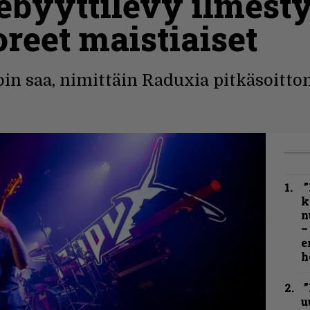
byyttilevy ilmesty
oreet maistiaiset
in saa, nimittäin Raduxia pitkäsoitto
”
k
n
–
e
h
”
u