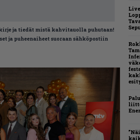
Live
Lop
Tava
Sepu
kirje ja tiedät mistä kahvitauolla puhutaan!
et ja puheenaiheet suoraan sähköpostiin
Rok
Tamp
Infe
väk
fest
kak
esit
Pal
liit
Ene
”Näi
kaik