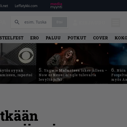
i.net
Leffatykki.com
PA
Etsi
KIRJAUDU
STEELFEST
ERO
PALUU
POTKUT
COVER
KOK
5.
6.
käytös syynä
Yngwie Malmsteen iskee jälleen –
Näin 
tamiseen, raportoi
Now or Never -single tulevalta
Forgelt
levyltä julki
myös An
itkään