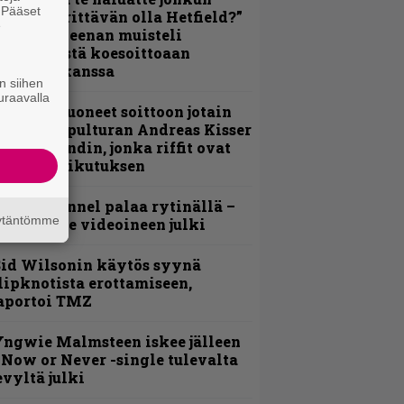
. Pääset
ulikan yrittävän olla Hetfield?”
e
 Pepper Keenan muisteli
nsimmäistä koesoittoaan
evijätin kanssa
n siihen
uraavalla
He ovat tuoneet soittoon jotain
utta” – Sepulturan Andreas Kisser
imeää bändin, jonka riffit ovat
ehneet vaikutuksen
lind Channel palaa rytinällä –
äytäntömme
uplasingle videoineen julki
id Wilsonin käytös syynä
lipknotista erottamiseen,
aportoi TMZ
ngwie Malmsteen iskee jälleen
 Now or Never -single tulevalta
evyltä julki