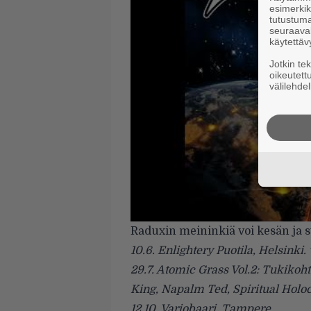
esimerkiks
tutustuma
seuraaval
käytettäv
Jotkin te
oikeutett
välilehdel
Raduxin meininkiä voi kesän ja s
10.6. Enlightery Puotila, Helsinki
29.7. Atomic Grass Vol.2: Tukikoht
King, Napalm Ted, Spiritual Holo
12.10. Varjobaari, Tampere