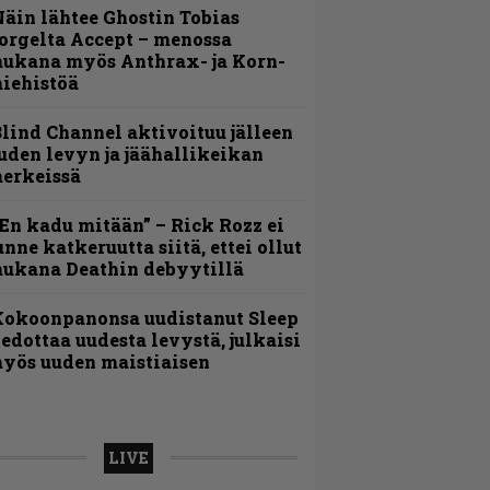
äin lähtee Ghostin Tobias
orgelta Accept – menossa
ukana myös Anthrax- ja Korn-
iehistöä
lind Channel aktivoituu jälleen
uden levyn ja jäähallikeikan
erkeissä
En kadu mitään” – Rick Rozz ei
unne katkeruutta siitä, ettei ollut
ukana Deathin debyytillä
Kokoonpanonsa uudistanut Sleep
iedottaa uudesta levystä, julkaisi
yös uuden maistiaisen
LIVE