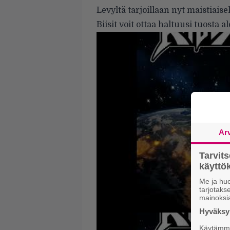
Levyltä tarjoillaan nyt maistiais
Biisit voit ottaa haltuusi tuosta 
Ar
Tarvit
käytt
Me ja huo
tarjotak
mainoksi
Hyväksym
Käytämme 