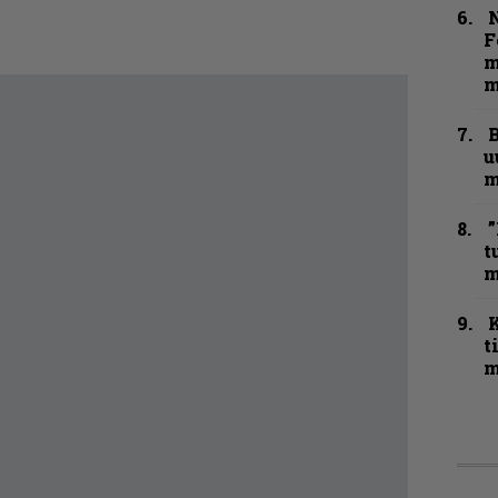
N
F
m
m
B
u
m
”
t
m
t
m