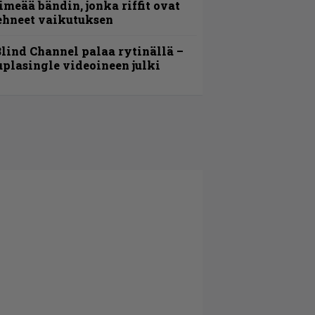
imeää bändin, jonka riffit ovat
ehneet vaikutuksen
lind Channel palaa rytinällä –
uplasingle videoineen julki