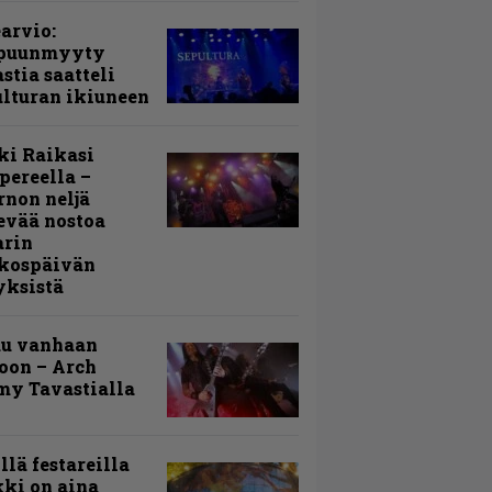
arvio:
puunmyyty
stia saatteli
lturan ikiuneen
ki Raikasi
ereella –
rnon neljä
evää nostoa
arin
kospäivän
yksistä
uu vanhaan
toon – Arch
my Tavastialla
llä festareilla
ki on aina