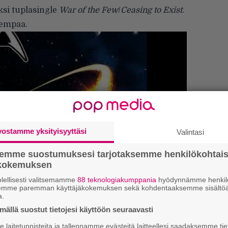
eksi tuplasingle
War of the Few
/
Ceasing to Exist
.
alempaa.
vostamme yksityisyyttäsi
Valintasi
semme suostumuksesi tarjotaksemme henkilökohtai
ökokemuksen
lellisesti valitsemamme
88 teknologiakumppania
hyödynnämme henkilö
semme paremman käyttäjäkokemuksen sekä kohdentaaksemme sisältöä
a.
ällä suostut tietojesi käyttöön seuraavasti
”
laitetunnisteita ja tallennamme evästeitä laitteellesi saadaksemme tie
k