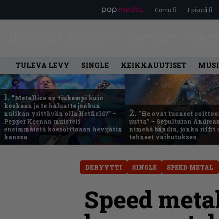
Como.fi
Episodi.fi
ETUSIVU
UUTISET
LEVY
TULEVA LEVY
SINGLE
KEIKKAUUTISET
MUSI
1.
”Metallica on tiukempi kuin
koskaan ja te haluatte jonkun
2.
nulikan yrittävän olla Hetfield?” –
”He ovat tuoneet soittoo
Pepper Keenan muisteli
uutta” – Sepulturan Andreas
ensimmäistä koesoittoaan hevijätin
nimeää bändin, jonka riffit
kanssa
tehneet vaikutuksen
DEBYYTTI
SINGLE
SPEED METAL
Speed metal