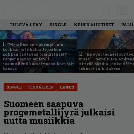
TULEVA LEVY
SINGLE
KEIKKAUUTISET
PALU
1.
”Metallica on tiukempi kuin
koskaan ja te haluatte jonkun
2.
nulikan yrittävän olla Hetfield?” –
”He ovat tuoneet soittoo
Pepper Keenan muisteli
uutta” – Sepulturan Andreas
ensimmäistä koesoittoaan hevijätin
nimeää bändin, jonka riffit
kanssa
tehneet vaikutuksen
SINGLE
VISUALIZER
HAKEN
Suomeen saapuva
progemetallijyrä julkaisi
uutta musiikkia