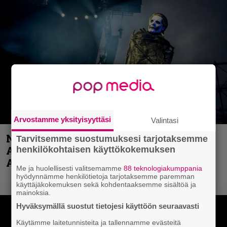
Arvostamme yksityisyyttäsi
Valintasi
Näin lähtee Ghostin Tobias Forgelta
Tarvitsemme suostumuksesi tarjotaksemme
Accept – menossa mukana myös
henkilökohtaisen käyttökokemuksen
Anthrax- ja Korn-miehistöä
Me ja huolellisesti valitsemamme
88 teknologiakumppania
hyödynnämme henkilötietoja tarjotaksemme paremman
käyttäjäkokemuksen sekä kohdentaaksemme sisältöä ja
mainoksia.
Hyväksymällä suostut tietojesi käyttöön seuraavasti
Käytämme laitetunnisteita ja tallennamme evästeitä