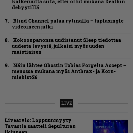
katkeruutta siitä, ettei ollut mukana Deathin
debyytillä
Blind Channel palaa rytinällä – tuplasingle
videoineen julki
Kokoonpanonsa uudistanut Sleep tiedottaa
uudesta levystä, julkaisi myös uuden
maistiaisen
Näin lähtee Ghostin Tobias Forgelta Accept –
menossa mukana myös Anthrax- ja Korn-
miehistöä
LIVE
Livearvio: Loppuunmyyty
Tavastia saatteli Sepulturan
ikiuneen