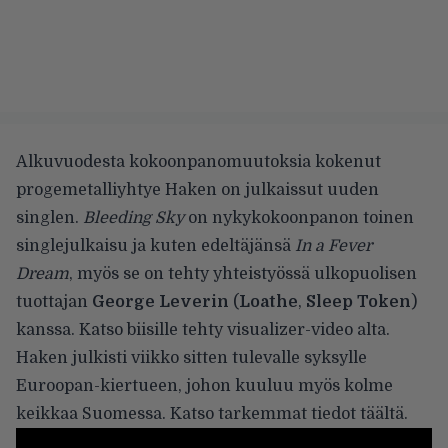
Alkuvuodesta kokoonpanomuutoksia kokenut
progemetalliyhtye Haken on julkaissut uuden
singlen.
Bleeding Sky
on nykykokoonpanon toinen
singlejulkaisu ja
kuten edeltäjänsä
In a Fever
Dream
, myös se on tehty yhteistyössä ulkopuolisen
tuottajan
George Leverin
(
Loathe
,
Sleep Token
)
kanssa. Katso biisille tehty visualizer-video alta.
Haken julkisti viikko sitten tulevalle syksylle
Euroopan-kiertueen, johon kuuluu myös kolme
keikkaa Suomessa. Katso tarkemmat tiedot
täältä
.