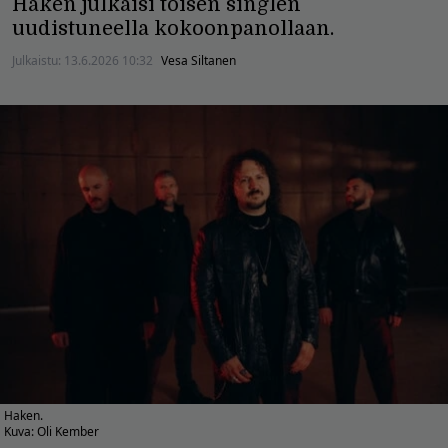
Haken julkaisi toisen singlen
uudistuneella kokoonpanollaan.
Julkaistu:
13.6.2026 10:32
Vesa Siltanen
Haken.
Kuva: Oli Kember