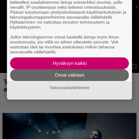
laitteellesi saadaksemme tietoja esimerkiksi sivuista, joilla
vierailit, IP-osoitteestasi sekä laitteesi ominaisuuksista.
Pääset tutustumaan yksityiskohtaisesti käyttötarkoituksiin ja
teknologiakumppaneihimme seuraavalla välilehdellä.
Hylkääminen voi vaikuttaa sivuston toimivuuteen ja
käytettävyyteen.
Jotkin teknologiamme voivat käsitellä tietoja myös ilman
suostumusta, jos niillä on siihen oikeutettu peruste. Voit
vastustaa tätä tai muuttaa asetuksiasi milloin tahansa
seuraavalla välilehdellä.
Hyväksyn kaikki
Omat valintani
Yngwie Malmsteen iskee jälleen – Now
or Never -single tulevalta levyltä julki
Tietosuojakäytäntömme