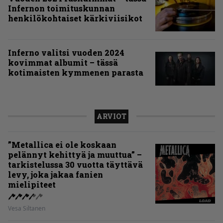
Infernon toimituskunnan
henkilökohtaiset kärkiviisikot
Inferno valitsi vuoden 2024
kovimmat albumit – tässä
kotimaisten kymmenen parasta
ARVIOT
”Metallica ei ole koskaan
pelännyt kehittyä ja muuttua” –
tarkistelussa 30 vuotta täyttävä
levy, joka jakaa fanien
mielipiteet
Vesa Siltanen