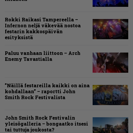
Rokki Raikasi Tampereella –
Infernon neljä väkevää nostoa
festarin kakkospäivän
esityksistä
Paluu vanhaan liittoon – Arch
Enemy Tavastialla
”Näillä festareilla kaikki on aina
kohdallaan” – raportti John
Smith Rock Festivalista
John Smith Rock Festivalin
yleisögalleria – bongaatko itsesi
tai tuttuja joukosta?