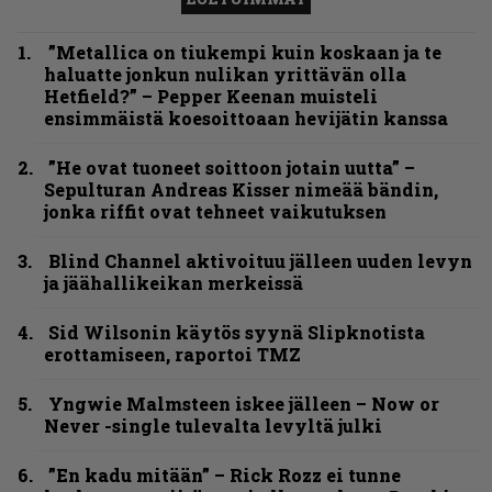
”Metallica on tiukempi kuin koskaan ja te
haluatte jonkun nulikan yrittävän olla
Hetfield?” – Pepper Keenan muisteli
ensimmäistä koesoittoaan hevijätin kanssa
”He ovat tuoneet soittoon jotain uutta” –
Sepulturan Andreas Kisser nimeää bändin,
jonka riffit ovat tehneet vaikutuksen
Blind Channel aktivoituu jälleen uuden levyn
ja jäähallikeikan merkeissä
Sid Wilsonin käytös syynä Slipknotista
erottamiseen, raportoi TMZ
Yngwie Malmsteen iskee jälleen – Now or
Never -single tulevalta levyltä julki
”En kadu mitään” – Rick Rozz ei tunne