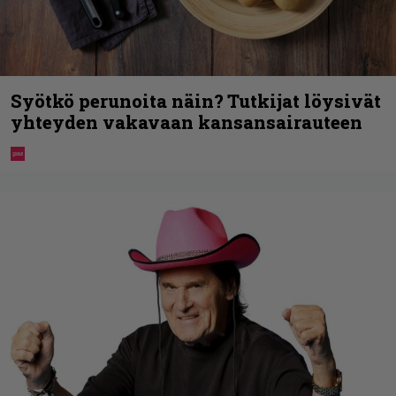
Syötkö perunoita näin? Tutkijat löysivät
yhteyden vakavaan kansansairauteen