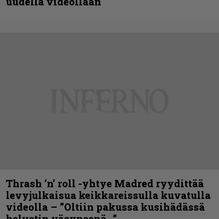
uudella videollaan
Thrash ’n’ roll -yhtye Madred ryydittää
levyjulkaisua keikkareissulla kuvatulla
videolla – ”Oltiin pakussa kusihädässä
helvetin väsyneenä…”