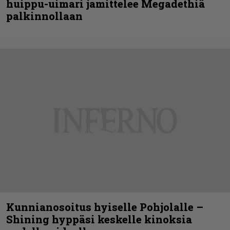
huippu-uimari jamittelee Megadethiä
palkinnollaan
Kunnianosoitus hyiselle Pohjolalle –
Shining hyppäsi keskelle kinoksia