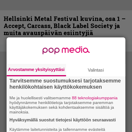
Hellsinki Metal Festival kuvina, osa 1 –
Accept, Carcass, Black Label Society ja
muita avauspäivän esiintyjiä
Arvostamme yksityisyyttäsi
Valintasi
Tarvitsemme suostumuksesi tarjotaksemme
henkilökohtaisen käyttökokemuksen
Me ja huolellisesti valitsemamme
88 teknologiakumppania
hyödynnämme henkilötietoja tarjotaksemme paremman
käyttäjäkokemuksen sekä kohdentaaksemme sisältöä ja
mainoksia.
Hyväksymällä suostut tietojesi käyttöön seuraavasti
Käytämme laitetunnisteita ja tallennamme evästeitä