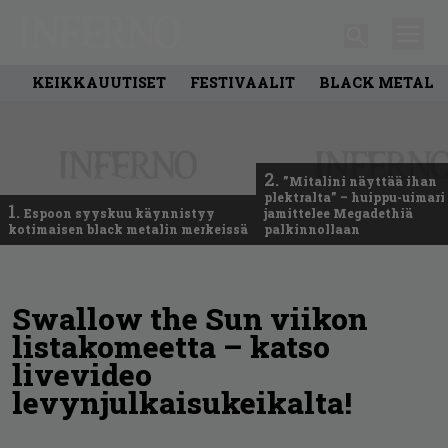
KEIKKAUUTISET
FESTIVAALIT
BLACK METAL
2.
”Mitalini näyttää ihan
plektralta” – huippu-uimari
1.
Espoon syyskuu käynnistyy
jamittelee Megadethiä
kotimaisen black metalin merkeissä
palkinnollaan
Swallow the Sun viikon
listakomeetta – katso
livevideo
levynjulkaisukeikalta!