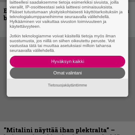
laitteellesi saadaksemme tietoja esimerkiksi sivuista, joilla
vierailit, IP-osoitteestasi sekä laitteesi ominaisuuksista.
Espoon syyskuu käynnistyy kotimaisen
Pääset tutustumaan yksityiskohtaisesti käyttötarkoituksiin ja
black metalin merkeissä
teknologiakumppaneihimme seuraavalla välilehdellä.
Hylkääminen voi vaikuttaa sivuston toimivuuteen ja
käytettävyyteen.
Jotkin teknologiamme voivat käsitellä tietoja myös ilman
suostumusta, jos niillä on siihen oikeutettu peruste. Voit
vastustaa tätä tai muuttaa asetuksiasi milloin tahansa
seuraavalla välilehdellä.
Hyväksyn kaikki
Omat valintani
Tietosuojakäytäntömme
”Mitalini näyttää ihan plektralta” –