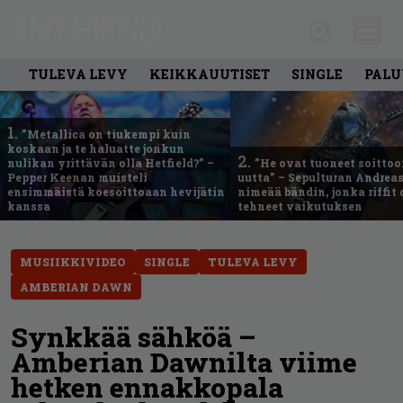
TULEVA LEVY
KEIKKAUUTISET
SINGLE
PALU
1.
”Metallica on tiukempi kuin
koskaan ja te haluatte jonkun
2.
nulikan yrittävän olla Hetfield?” –
”He ovat tuoneet soittoo
Pepper Keenan muisteli
uutta” – Sepulturan Andreas
ensimmäistä koesoittoaan hevijätin
nimeää bändin, jonka riffit
kanssa
tehneet vaikutuksen
MUSIIKKIVIDEO
SINGLE
TULEVA LEVY
AMBERIAN DAWN
Synkkää sähköä –
Amberian Dawnilta viime
hetken ennakkopala