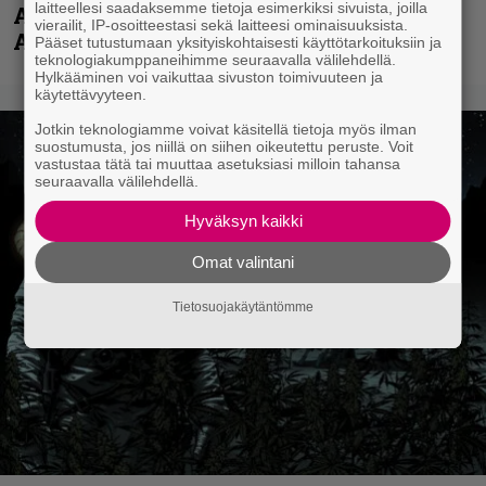
laitteellesi saadaksemme tietoja esimerkiksi sivuista, joilla
Accept – menossa mukana myös
vierailit, IP-osoitteestasi sekä laitteesi ominaisuuksista.
Anthrax- ja Korn-miehistöä
Pääset tutustumaan yksityiskohtaisesti käyttötarkoituksiin ja
teknologiakumppaneihimme seuraavalla välilehdellä.
Hylkääminen voi vaikuttaa sivuston toimivuuteen ja
käytettävyyteen.
Jotkin teknologiamme voivat käsitellä tietoja myös ilman
suostumusta, jos niillä on siihen oikeutettu peruste. Voit
vastustaa tätä tai muuttaa asetuksiasi milloin tahansa
seuraavalla välilehdellä.
Hyväksyn kaikki
Omat valintani
Tietosuojakäytäntömme