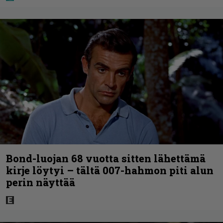
Bond-luojan 68 vuotta sitten lähettämä
kirje löytyi – tältä 007-hahmon piti alun
perin näyttää