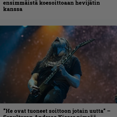
ensimmäistä koesoittoaan hevijätin
kanssa
”He ovat tuoneet soittoon jotain uutta” –
Sepulturan Andreas Kisser nimeää