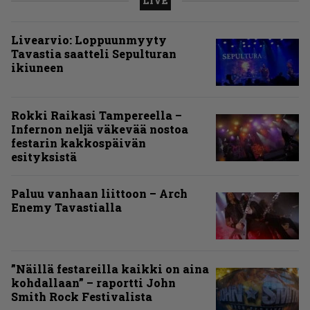
LIVE
Livearvio: Loppuunmyyty
Tavastia saatteli Sepulturan
ikiuneen
Rokki Raikasi Tampereella –
Infernon neljä väkevää nostoa
festarin kakkospäivän
esityksistä
Paluu vanhaan liittoon – Arch
Enemy Tavastialla
”Näillä festareilla kaikki on aina
kohdallaan” – raportti John
Smith Rock Festivalista