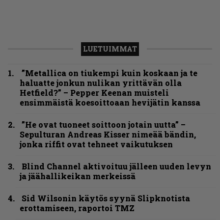
LUETUIMMAT
”Metallica on tiukempi kuin koskaan ja te
haluatte jonkun nulikan yrittävän olla
Hetfield?” – Pepper Keenan muisteli
ensimmäistä koesoittoaan hevijätin kanssa
”He ovat tuoneet soittoon jotain uutta” –
Sepulturan Andreas Kisser nimeää bändin,
jonka riffit ovat tehneet vaikutuksen
Blind Channel aktivoituu jälleen uuden levyn
ja jäähallikeikan merkeissä
Sid Wilsonin käytös syynä Slipknotista
erottamiseen, raportoi TMZ