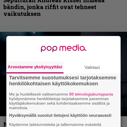
bändin, jonka riffit ovat tehneet
vaikutuksen
Arvostamme yksityisyyttäsi
Valintasi
Tarvitsemme suostumuksesi tarjotaksemme
henkilökohtaisen käyttökokemuksen
Me ja huolellisesti valitsemamme
88 teknologiakumppania
hyödynnämme henkilötietoja tarjotaksemme paremman
käyttäjäkokemuksen sekä kohdentaaksemme sisältöä ja
mainoksia.
Hyväksymällä suostut tietojesi käyttöön seuraavasti
Näin lähtee Ghostin Tobias Forgelta
Käytämme laitetunnisteita ja tallennamme evästeitä