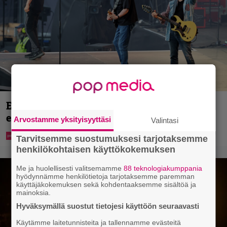
Eppu Normaalin viimeinen konsertti
esitetään Ylellä
Arvostamme yksityisyyttäsi
Valintasi
Tarvitsemme suostumuksesi tarjotaksemme
henkilökohtaisen käyttökokemuksen
Me ja huolellisesti valitsemamme
88 teknologiakumppania
hyödynnämme henkilötietoja tarjotaksemme paremman
käyttäjäkokemuksen sekä kohdentaaksemme sisältöä ja
mainoksia.
Hyväksymällä suostut tietojesi käyttöön seuraavasti
Käytämme laitetunnisteita ja tallennamme evästeitä