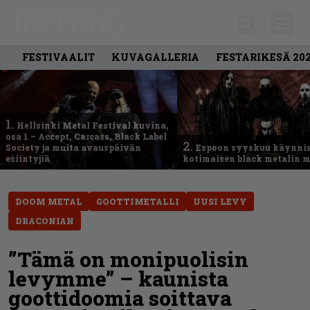
FESTIVAALIT
KUVAGALLERIA
FESTARIKESÄ 20
1.
Hellsinki Metal Festival kuvina,
osa 1 – Accept, Carcass, Black Label
2.
Society ja muita avauspäivän
Espoon syyskuu käynni
esiintyjiä
kotimaisen black metalin m
DOOM METAL
GOOTTIMETALLI
UUSI LEVY
DRACONIAN
”Tämä on monipuolisin
levymme” – kaunista
goottidoomia soittava