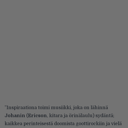
”Inspiraationa toimi musiikki, joka on lähinnä
Johanin
(
Ericson
, kitara ja örinälaulu) sydäntä;
kaikkea perinteisestä doomista goottirockiin ja vielä