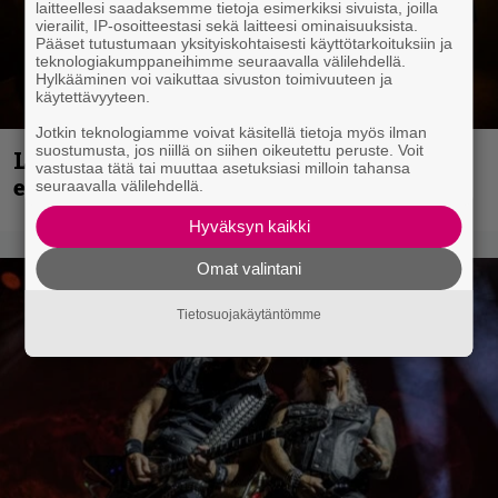
laitteellesi saadaksemme tietoja esimerkiksi sivuista, joilla
vierailit, IP-osoitteestasi sekä laitteesi ominaisuuksista.
Pääset tutustumaan yksityiskohtaisesti käyttötarkoituksiin ja
teknologiakumppaneihimme seuraavalla välilehdellä.
Hylkääminen voi vaikuttaa sivuston toimivuuteen ja
käytettävyyteen.
Jotkin teknologiamme voivat käsitellä tietoja myös ilman
suostumusta, jos niillä on siihen oikeutettu peruste. Voit
Loppuvuoden Hellsinki Metal Cruisen
vastustaa tätä tai muuttaa asetuksiasi milloin tahansa
esiintyjät julki
seuraavalla välilehdellä.
Hyväksyn kaikki
Omat valintani
Tietosuojakäytäntömme