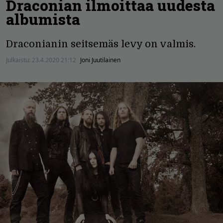
Draconian ilmoittaa uudesta
albumista
Draconianin seitsemäs levy on valmis.
Julkaistu:
23.4.2020 21:12
Joni Juutilainen