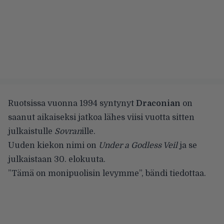
Ruotsissa vuonna 1994 syntynyt
Draconian
on
saanut aikaiseksi jatkoa lähes viisi vuotta sitten
julkaistulle
Sovran
ille.
Uuden kiekon nimi on
Under a Godless Veil
ja se
julkaistaan 30. elokuuta.
”Tämä on monipuolisin levymme”, bändi tiedottaa.