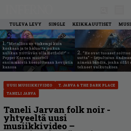
TULEVA LEVY
SINGLE
KEIKKAUUTISET
MUSI
1.
”Metallica on tiukempi kuin
koskaan ja te haluatte jonkun
2.
nulikan yrittävän olla Hetfield?” –
”He ovat tuoneet soittoo
Pepper Keenan muisteli
uutta” – Sepulturan Andreas
ensimmäistä koesoittoaan hevijätin
nimeää bändin, jonka riffit
kanssa
tehneet vaikutuksen
UUSI MUSIIKKIVIDEO
T. JARVA & THE DARK PLACE
TANELI JARVA
Taneli Jarvan folk noir -
yhtyeeltä uusi
musiikkivideo –