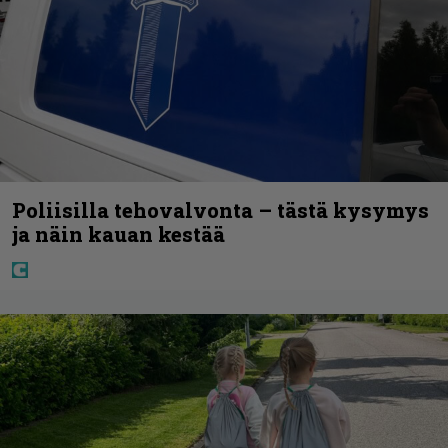
Poliisilla tehovalvonta – tästä kysymys
ja näin kauan kestää