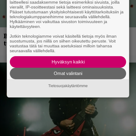
laitteellesi saadaksemme tietoja esimerkiksi sivuista, joilla
vierailit, IP-osoitteestasi sekä laitteesi ominaisuuksista.
Pääset tutustumaan yksityiskohtaisesti käyttötarkoituksiin ja
teknologiakumppaneihimme seuraavalla välilehdellä.
Hylkääminen voi vaikuttaa sivuston toimivuuteen ja
käytettävyyteen.
Blind Channel palaa rytinällä –
Jotkin teknologiamme voivat käsitellä tietoja myös ilman
suostumusta, jos niillä on siihen oikeutettu peruste. Voit
tuplasingle videoineen julki
vastustaa tätä tai muuttaa asetuksiasi milloin tahansa
seuraavalla välilehdellä.
Hyväksyn kaikki
Omat valintani
Tietosuojakäytäntömme