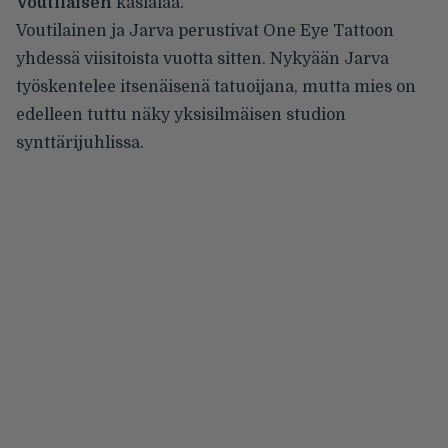
Voutilaisen
käsialaa.
Voutilainen ja Jarva perustivat One Eye Tattoon
yhdessä viisitoista vuotta sitten. Nykyään Jarva
työskentelee itsenäisenä tatuoijana, mutta mies on
edelleen tuttu näky yksisilmäisen studion
synttärijuhlissa.