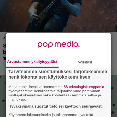
”He ovat tuoneet soittoon jotain uutta” –
Sepulturan Andreas Kisser nimeää
bändin, jonka riffit ovat tehneet
vaikutuksen
Arvostamme yksityisyyttäsi
Valintasi
Tarvitsemme suostumuksesi tarjotaksemme
henkilökohtaisen käyttökokemuksen
Me ja huolellisesti valitsemamme
88 teknologiakumppania
hyödynnämme henkilötietoja tarjotaksemme paremman
käyttäjäkokemuksen sekä kohdentaaksemme sisältöä ja
mainoksia.
Hyväksymällä suostut tietojesi käyttöön seuraavasti
Käytämme laitetunnisteita ja tallennamme evästeitä