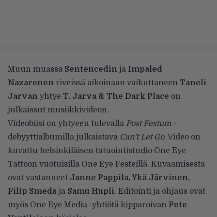
Muun muassa
Sentencedin
ja
Impaled
Nazarenen
riveissä aikoinaan vaikuttaneen
Taneli
Jarvan
yhtye
T. Jarva & The Dark Place
on
julkaissut musiikkivideon.
Videobiisi on yhtyeen tulevalla
Post Festum
-
debyyttialbumilla julkaistava
Can’t Let Go
. Video on
kuvattu helsinkiläisen tatuointistudio One Eye
Tattoon vuotuisilla One Eye Festeillä. Kuvaamisesta
ovat vastanneet
Janne Pappila, Ykä Järvinen,
Filip Smeds
ja
Samu Hupli
. Editointi ja ohjaus ovat
myös One Eye Media -yhtiötä kipparoivan
Pete