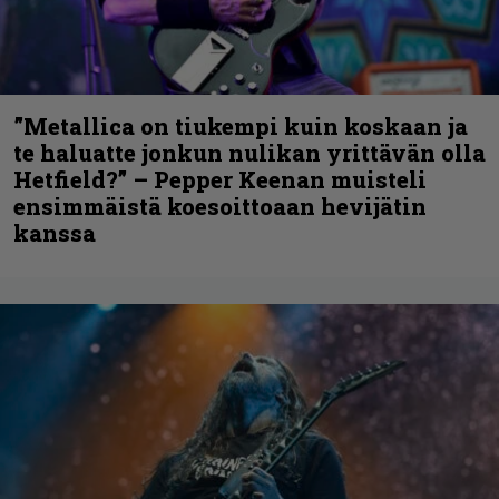
”Metallica on tiukempi kuin koskaan ja
te haluatte jonkun nulikan yrittävän olla
Hetfield?” – Pepper Keenan muisteli
ensimmäistä koesoittoaan hevijätin
kanssa