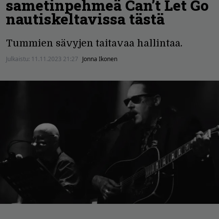
sametinpehmeä Can’t Let Go
nautiskeltavissa tästä
Tummien sävyjen taitavaa hallintaa.
Julkaistu:
11.11.2023 21:27
Jonna Ikonen