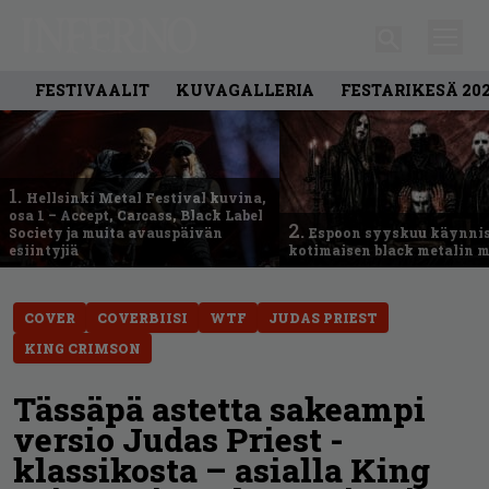
FESTIVAALIT
KUVAGALLERIA
FESTARIKESÄ 20
1.
Hellsinki Metal Festival kuvina,
osa 1 – Accept, Carcass, Black Label
2.
Society ja muita avauspäivän
Espoon syyskuu käynni
esiintyjiä
kotimaisen black metalin m
COVER
COVERBIISI
WTF
JUDAS PRIEST
KING CRIMSON
Tässäpä astetta sakeampi
versio Judas Priest -
klassikosta – asialla King