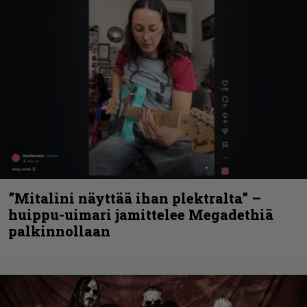
”Mitalini näyttää ihan plektralta” –
huippu-uimari jamittelee Megadethiä
palkinnollaan