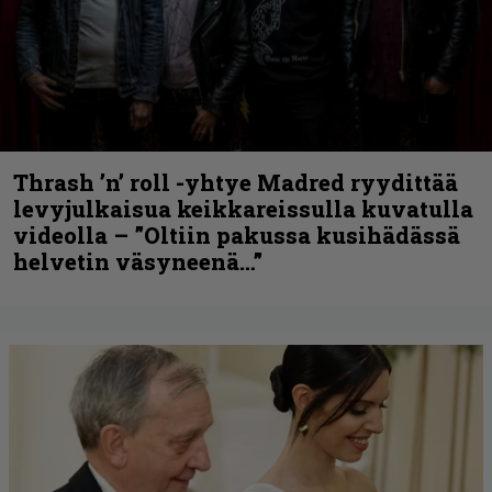
Thrash ’n’ roll -yhtye Madred ryydittää
levyjulkaisua keikkareissulla kuvatulla
videolla – ”Oltiin pakussa kusihädässä
helvetin väsyneenä…”